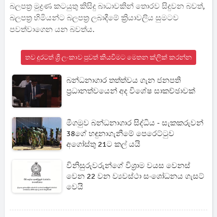
බලපත්‍ර මුද්‍රණ කටයුතු කිසිදු බාධාවකින් තොරව සිදුවන බවත්,
බලපත්‍ර හිමියන්ට බලපත්‍ර ලබාදීමේ ක්‍රියාවලිය සුමටව
පවත්වාගෙන යන බවත්ය.
තව දුරටත් ශ්‍රී ලංකාව පුවත් කියවීමට මෙතන ක්ලික් කරන්න
බන්ධනාගාර තත්ත්වය ගැන ජනපති
ප්‍රධානත්වයෙන් අද විශේෂ සාකච්ඡාවක්
මීගමුව බන්ධනාගාර සිද්ධිය - සැකකරුවන්
38ගේ හඳුනාගැනීමේ පෙරෙට්ටුව
අගෝස්තු 21ට කල් යයි
විනිසුරුවරුන්ගේ විශ්‍රාම වයස වෙනස්
වෙන 22 වන ව්‍යවස්ථා සංශෝධනය ගැසට්
වෙයි