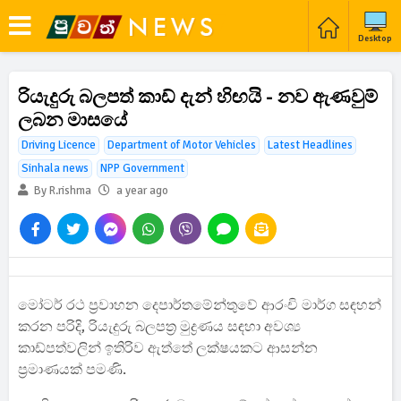
Desktop
රියැදුරු බලපත් කාඩ් දැන් හිඟයි - නව ඇණවුම්
ලබන මාසයේ
Driving Licence
Department of Motor Vehicles
Latest Headlines
Sinhala news
NPP Government
By R.rishma
a year ago
මෝටර් රථ ප්‍රවාහන දෙපාර්තමේන්තුවේ ආරංචි මාර්ග සඳහන්
කරන පරිදි, රියැදුරු බලපත්‍ර මුද්‍රණය සඳහා අවශ්‍ය
කාඩ්පත්වලින් ඉතිරිව ඇත්තේ ලක්ෂයකට ආසන්න
ප්‍රමාණයක් පමණි.