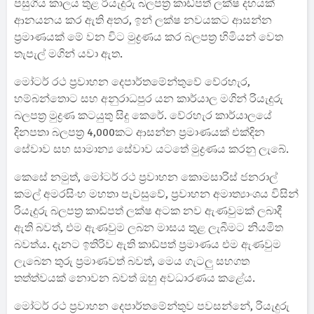
පසුගිය කාලය තුළ රියැදුරු බලපත්‍ර කාඩ්පත් ලක්ෂ දහයක්
ආනයනය කර ඇති අතර, ඉන් ලක්ෂ නවයකට ආසන්න
ප්‍රමාණයක් මේ වන විට මුද්‍රණය කර බලපත්‍ර හිමියන් වෙත
තැපැල් මගින් යවා ඇත.
මෝටර් රථ ප්‍රවාහන දෙපාර්තමේන්තුවේ වේරහැර,
හම්බන්තොට සහ අනුරාධපුර යන කාර්යාල මගින් රියැදුරු
බලපත්‍ර මුද්‍රණ කටයුතු සිදු කෙරේ. වේරහැර කාර්යාලයේ
දිනපතා බලපත්‍ර 4,000කට ආසන්න ප්‍රමාණයක් එක්දින
සේවාව සහ සාමාන්‍ය සේවාව යටතේ මුද්‍රණය කරනු ලැබේ.
කෙසේ නමුත්, මෝටර් රථ ප්‍රවාහන කොමසාරිස් ජනරාල්
කමල් අමරසිංහ මහතා පැවසුවේ, ප්‍රවාහන අමාත්‍යාංශය විසින්
රියැදුරු බලපත්‍ර කාඩ්පත් ලක්ෂ අටක නව ඇණවුමක් ලබාදී
ඇති බවත්, එම ඇණවුම ලබන මාසය තුළ ලැබීමට නියමිත
බවත්ය. දැනට ඉතිරිව ඇති කාඩ්පත් ප්‍රමාණය එම ඇණවුම
ලැබෙන තුරු ප්‍රමාණවත් බවත්, මෙය ගැටලු සහගත
තත්ත්වයක් නොවන බවත් ඔහු අවධාරණය කළේය.
මෝටර් රථ ප්‍රවාහන දෙපාර්තමේන්තුව පවසන්නේ, රියැදුරු