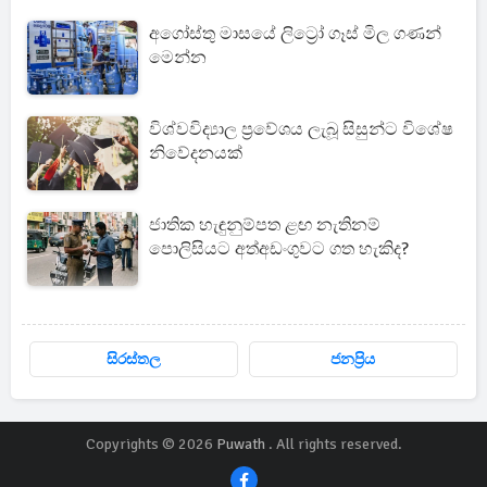
අගෝස්තු මාසයේ ලිට්‍රෝ ගෑස් මිල ගණන්
මෙන්න
විශ්වවිද්‍යාල ප්‍රවේශය ලැබූ සිසුන්ට විශේෂ
නිවේදනයක්
ජාතික හැඳුනුම්පත ළඟ නැතිනම්
පොලිසියට අත්අඩංගුවට ගත හැකිද?
සිරස්තල
ජනප්‍රිය
Copyrights © 2026
Puwath
. All rights reserved.