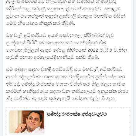
අල්ලස් කොමිසමේ නිලධාරීන් සහ විත්තියේ නීතිඥවරු
ඉදිරිපත් කළ කරුණු සලකා බැලීමෙන් අනතුරුව, කොළඹ
ප්‍රධාන මහෙස්ත්‍රාත් තනූජා ලක්මාලී ජයතුංග මහත්මිය විසින්
මෙම නියෝගය නිකුත් කර තිබුණි.
මහවැලි අධිකාරියට අයත් සෙවනගල, කිරිඉබ්බන්වැව
ප්‍රදේශයේ පිහිටි ඉඩමක අනවසරයෙන් ඉදිකර තිබූ
ගොඩනැගිල්ලක් ඇතුළු දේපළ කිහිපයක් 2022 මැයි 9 වැනිදා
පැවති ජනතා අරගලයේදී හානියට පත්ව තිබේ.
එම දේපළ සඳහා වන්දි ගෙවීමේදී, එය මහවැලි අධිකාරියට
අයත් දේපළක් බව හඳුනාගෙන වන්දි ගෙවීම ප්‍රතික්ෂේප කර
තිබියදී, ශෂීන්ද්‍ර රාජපක්ෂ මහතා විසින් තම නිල බලය භාවිත
කරමින් හානිපූරණය සඳහා වන කාර්යාලයට අනුයුක්ත රාජ්‍ය
නිලධාරීන්ට බලපෑම් කර ඇතැයි චෝදනා එල්ල වී ඇත.
ශෂීන්ද්‍ර රාජපක්ෂ අත්අඩංගුවට