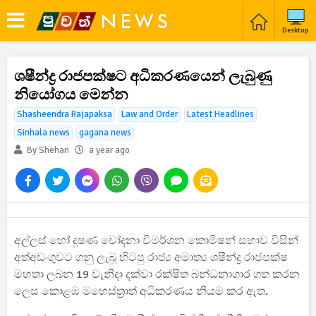
Desktop
ශෂීන්ද්‍ර රාජපක්ෂට අධිකරණයෙන් ලැබුණු
නියෝගය මෙන්න
Shasheendra Rajapaksa
Law and Order
Latest Headlines
Sinhala news
gagana news
By Shehan
a year ago
අල්ලස් හෝ දූෂණ චෝදනා විමර්ශන කොමිෂන් සභාව විසින්
අත්අඩංගුවට ගනු ලැබූ හිටපු රාජ්‍ය අමාත්‍ය ශෂීන්ද්‍ර රාජපක්ෂ
මහතා ලබන 19 වැනිදා දක්වා රක්ෂිත බන්ධනාගාර ගත කරන
ලෙස කොළඹ මහෙස්ත්‍රාත් අධිකරණය නියම කර ඇත.