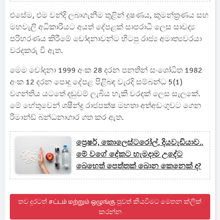
එසේම, එම වන්දි ලබාගැනීම තුළින් දූෂණය, කුමන්ත්‍රණය සහ
මහවැලි අධිකාරියට අයත් දේපළක් සාපරාධී ලෙස සාවද්‍ය
පරිහරණය කිරීමේ චෝදනාවන්ට හිටපු රාජ්‍ය අමාත්‍යවරයා
වරදකරු වී ඇත.
මෙම චෝදනා 1999 අංක 28 දරන පනතින් සංශෝධිත 1982
අංක 12 දරන පොදු දේපළ පිළිබඳ වැරදි සම්බන්ධ 5(1)
වගන්තිය යටතේ දඬුවම් ලැබිය හැකි වරදක් ලෙස සැලකේ.
මේ හේතුවෙන් ශෂීන්ද්‍ර රාජපක්ෂ මහතා අත්අඩංගුවට ගෙන
රිමාන්ඩ් බන්ධනාගාර ගත කර ඇත.
ප්‍රෙෂර්, කොලෙස්ටරෝල්, දියවැඩියාව..
මේ වගේ දේකට හැමදාම උදේට
බෙහෙත් පෙත්තක් බොන කෙනෙක් ද?
තව දුරටත් சட்டம் மற்றும் ஒழுங்கு පුවත් කියවීමට මෙතන ක්ලික්
කරන්න