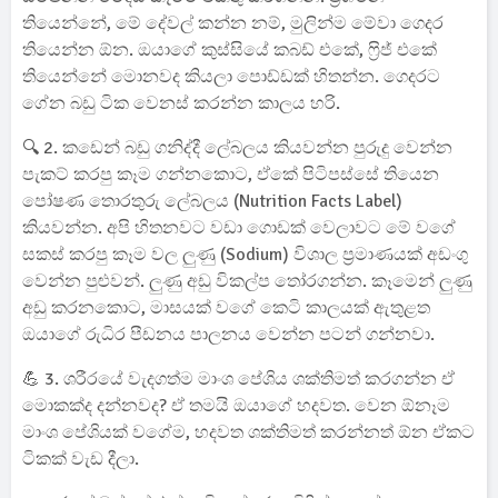
තියෙන්නේ, මේ දේවල් කන්න නම්, මුලින්ම මේවා ගෙදර
තියෙන්න ඕන. ඔයාගේ කුස්සියේ කබඩ් එකේ, ෆ්‍රිජ් එකේ
තියෙන්නේ මොනවද කියලා පොඩ්ඩක් හිතන්න. ගෙදරට
ගේන බඩු ටික වෙනස් කරන්න කාලය හරි.
🔍 2. කඩෙන් බඩු ගනිද්දී ලේබලය කියවන්න පුරුදු වෙන්න
පැකට් කරපු කෑම ගන්නකොට, ඒකේ පිටිපස්සේ තියෙන
පෝෂණ තොරතුරු ලේබලය (Nutrition Facts Label)
කියවන්න. අපි හිතනවට වඩා ගොඩක් වෙලාවට මේ වගේ
සකස් කරපු කෑම වල ලුණු (Sodium) විශාල ප්‍රමාණයක් අඩංගු
වෙන්න පුළුවන්. ලුණු අඩු විකල්ප තෝරගන්න. කෑමෙන් ලුණු
අඩු කරනකොට, මාසයක් වගේ කෙටි කාලයක් ඇතුළත
ඔයාගේ රුධිර පීඩනය පාලනය වෙන්න පටන් ගන්නවා.
💪 3. ශරීරයේ වැදගත්ම මාංශ පේශිය ශක්තිමත් කරගන්න ඒ
මොකක්ද දන්නවද? ඒ තමයි ඔයාගේ හදවත. වෙන ඕනෑම
මාංශ පේශියක් වගේම, හදවත ශක්තිමත් කරන්නත් ඕන ඒකට
ටිකක් වැඩ දීලා.