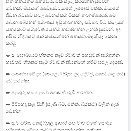
ඒක හීනයක්ම නෙවෙයි. ඒක සැබෑ කරගන්න පුළුවන්
ගමනක්. ඔයාගේ වෛද්‍යවරයාගේ උපදෙස් එක්ක, ඔයාගේ
ජීවන රටාවේ සරල වෙනස්කම් ටිකක් කරගත්තොත්, මේ
බොන බෙහෙත් ප්‍රමාණය අඩු කරගන්න, සමහර විට කාලයක්
යනකොට සම්පූර්ණයෙන්ම නවත්තන්න උනත් පුළුවන්. අද
අපි ඒ නිදහසට පාර කපාගන්නේ කොහොමද කියලා කතා
කරමු.
🥗 1. සෞඛ්‍යයට හිතකර කෑම රටාවක් පහසුවක් කරගන්න
හදවතට හිතකර කෑම රටාවක් කියන්නේ හරිම සරල දෙයක්.
➡️ සංතෘප්ත මේදය (තෙලෙන් බදින ලද දේවල්, සකස් කළ මස්)
අඩු කරන්න.
➡️ පළතුරු සහ එළවළු ගොඩක් වැඩි කරන්න.
➡️ පිරිපහදු කළ සීනි (පැණි බීම, කේක්, බිස්කට්) වලින් ඈත්
වෙන්න.
➡️ ඇට වර්ග, කෙඳි බහුල ආහාර සහ මාළු වගේ සෞඛ්‍ය
සම්පන්න මේදය කෑමට එකතු කරගන්න. ප්‍රශ්නේ