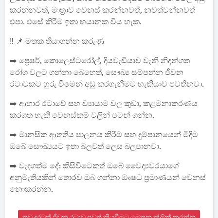
කරන්නවත්, මාත්‍රාව වෙනස් කරන්නවත්, නවත්වන්නවත්
එපා. එසේ කිරීම ඉතා භයානක විය හැක.
‼️ 📌 මතක තියාගන්න කරුණු
➡️ ප්‍රෙෂර්, කොලෙස්ටරෝල්, දියවැඩියාව වැනි නිදන්ගත
රෝග වලට ගන්නා බෙහෙත්, සෞඛ්‍ය සම්පන්න ජීවන
රටාවකට හුරු වීමෙන් අඩු කරගැනීමට හැකියාව පවතිනවා.
➡️ ආහාර රටාවේ සහ ව්‍යායාම වල කුඩා, කළමනාකරණය
කරගත හැකි වෙනස්කම් වලින් පටන් ගන්න.
➡️ මානසික ආතතිය පාලනය කිරීම සහ දුම්පානයෙන් මිදීම
ඔබේ සෞඛ්‍යයට ඉතා බලවත් ලෙස බලපානවා.
➡️ වැදගත්ම දේ: කිසිවිටෙකත් ඔබේ වෛද්‍යවරයාගේ
අනුමැතියකින් තොරව ඔබ ගන්නා ඖෂධ ප්‍රමාණයන් වෙනස්
නොකරන්න.
තව දුරටත් ජීවන රටාව පුවත් කියවීමට මෙතන ක්ලික් කරන්න