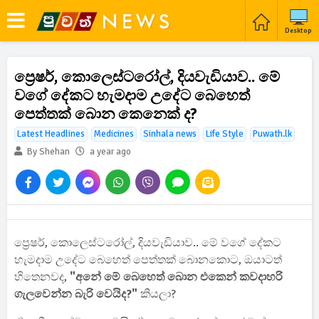
Desktop
ප්‍රෙෂර්, කොලෙස්ටරෝල්, දියවැඩියාව.. මේ
වගේ දේකට හැමදාම උදේට බෙහෙත්
පෙත්තක් බොන කෙනෙක් ද?
Latest Headlines
Medicines
Sinhala news
Life Style
Puwath.lk
By Shehan
a year ago
ප්‍රෙෂර්, කොලෙස්ටරෝල්, දියවැඩියාව.. මේ වගේ දේකට
හැමදාම උදේට බෙහෙත් පෙත්තක් බොනකොට, ඔයාටත්
හිතෙනවද,
"අනේ මේ බෙහෙත් බොන එකෙන් කවදාහරි
ගැලවෙන්න බැරි වෙයිද?"
කියලා?