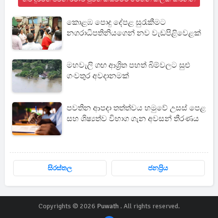
කොළඹ පොදු දේපළ සුරැකීමට
නගරාධිපතිනියගෙන් නව වැඩපිළිවෙළක්
මහවැලි ගඟ ආශ්‍රිත පහත් බිම්වලට සුළු
ගංවතුර අවදානමක්
පවතින ආපදා තත්ත්වය හමුවේ උසස් පෙළ
සහ ශිෂ්‍යත්ව විභාග ගැන අවසන් තීරණය
සිරස්තල
ජනප්‍රිය
Copyrights © 2026
Puwath
. All rights reserved.