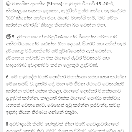
😌 මානසික ආතතිය (Stress): හැමදාම විනාඩි 15-20ක්,
නිස්කලංක තැනක ඉඳගෙන, ගැඹුරින් හුස්ම ගන්න. හැමදේටම
'ඔව්' කියන්න යන්න එපා. ඔයාට මහන්සි නම්, 'මට මේක
කරන්න අමාරුයි' කියලා කියන්න බය වෙන්න එපා.
🚭 5. දුම්පානයෙන් සම්පූර්ණයෙන්ම මිදෙන්න මේක නම්
අනිවාර්යයෙන්ම කරන්න ඕන දෙයක්. සිගරට් සහ අනිත් හැම
දුම්කොළ වර්ගයකින්ම සම්පූර්ණයෙන්ම ඈත් වෙන්න.
දුම්පානය නවත්වන එක ඔයාගේ රුධිර පීඩනයට සහ
හෘදයාබාධ අවදානමට කරන ලොකුම උදව්වක්.
6. මේ හැමදේම ඔබේ දොස්තර මහත්තයා සමඟ කතා කරන්න
මේක තමයි වැදගත්ම දේ. ඔයා මේ ජීවන රටාවේ වෙනස්කම්
කරන්න පටන් ගත්තා කියලා, ඔයාගේ දොස්තර මහත්තයාව
දැනුවත් කරන්න. කාලයත් එක්ක ඔයාගේ සෞඛ්‍ය තත්ත්වය
යහපත් වෙනකොට, බෙහෙත් අඩු කරන්න පුළුවන්ද, කවදා
ඉඳන්ද කියන තීරණය ගන්නේ එතුමා.
‼️ අවවාදයයි: කිසිම හේතුවක් නිසා ඔබේ වෛද්‍යවරයාගේ
උපදෙස් නොමැතිව, ඔබට හිතෙන විදියට බෙහෙත් වේල අඩු