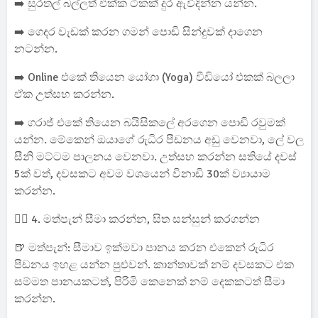
➡️ සුරතල් බල්ලත් එක්ක ටිකක් දුර ඇවිදින්න යන්න.
➡️ ගෙදර වැඩක් කරන ගමන් පොඩි සින්දුවක් දාගෙන
නටන්න.
➡️ Online එකේ තියෙන යෝගා (Yoga) වීඩියෝ එකක් බලලා
ඒක උත්සහ කරන්න.
➡️ ගරාජ් එකේ තියෙන බයිසිකලේ අරගෙන පොඩි රවුමක්
යන්න. මේකෙන් ඔයාගේ රුධිර පීඩනය අඩු වෙනවා, ලේ වල
සීනි මට්ටම පාලනය වෙනවා. උත්සහ කරන්න සතියේ දවස්
5ක් වත්, දවසකට අවම වශයෙන් විනාඩි 30ක් ව්‍යායාම
කරන්න.
🧘‍♀️ 4. මත්පැන් සීමා කරන්න, සිත සන්සුන් කරගන්න
🍺 මත්පැන්: සීමාව ඉක්මවා පානය කරන එකෙන් රුධිර
පීඩනය ඉහළ යන්න පුළුවන්. කාන්තාවක් නම් දවසකට එක
සම්මත පානයකටත්, පිරිමි කෙනෙක් නම් දෙකකටත් සීමා
කරන්න.