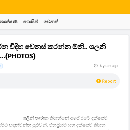
තාක්ෂණ
ගොසිප්
වෙනත්
රන විදිහ වෙනස් කරන්න ඕනි.. ශලනි
..(PHOTOS)
e
4 years ago
Report
ශලිනි තාරකා කියන්නේ අපේ රටේ දක්ෂතම
 අපිට හඳුන්වන්න පුළුවන්. ජනප්‍රියම සහ දක්ෂතම කියන