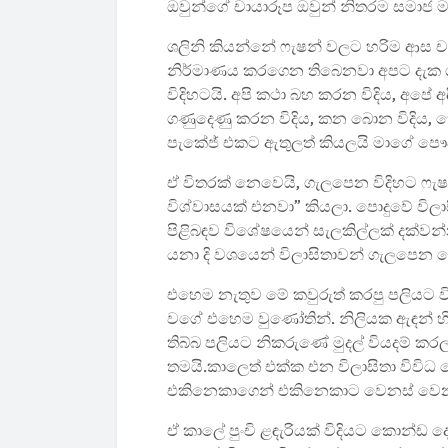
ඔවුන්ගේ චායාරූප ඔවුන් නිතරම සමාජ මා
ශලිනි කියන්නේ ෆැෂන් වලට හරිම ආස ච
නිර්මාණය කරගෙන තිබෙනවා අපට දැක ග
විදිහටයි. අපි කථා බහ කරන විදිය, අපේ අඳ
ගණුදෙණු කරන විදිය, කන බොන විදිය,
පැකේජ් එකට ඇතුලත් කියලයි මාගේ පෞද
ඒ විතරක් නෙවෙයි, ගැලපෙන විදිහට ෆැෂන
විශ්වාසයක් එනවා” කියලා. පොදුවේ විලාස
පිළිබඳව විශේෂයෙන් සැලකිල්ලක් දක්
යනා දි වශයෙන් විලාසිතාවන් ගැලපෙන
එහෙම නැතුව මේ කවුරුත් කරපු පලියට ව
වගේ එහෙම වුණෝතින්. නිලියක ඇඳන් හිට
තිබ්බ පලියට නිකරුණේ මුදල් වියදම් කර
තමයි.කාලෙත් එක්ක එන විලාසිතා විවිධ 
එකිනෙකාගෙන් එකිනෙකාට වෙනස් වෙ
ඒ කාලේ පුංචි ළඳැරියක් විදියට කොන්ඩ 