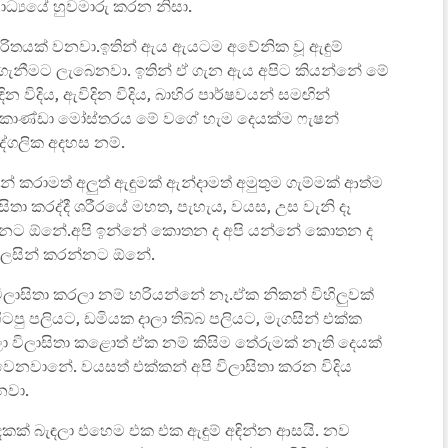
ධ්‍යයේ හුවමාරු කරන නිසා.
රිතයක් වනවා.ඉතින් ඇය ඇයටම අවේනික වූ ඇඳුම්
ැනීමට ලැබෙනවා. ඉතින් ඒ ගැන ඇය අපිට කියන්නේ මේ
ින විදිය, ඇවිදින විදිය, බාහිර පාර්ෂවයන් සමඟින්
 කොණ්ඩා මෝස්තරය මේ වගේ හැම දෙයක්ම ෆැෂන්
්ගලික අදහස නම්.
් කරාමත් අලුත් ඇඳුමක් ඇන්දාමත් අමුතුම ගැම්මක් ආත්ම
ිතා කරද්දී ශරීරයේ මහත, පැහැය, වයස, උස වැනි දෑ
වන්නට ඕනේ.අපි ඉන්නේ කොතන ද අපි යන්නේ කොතන ද
 ලෙසින් කරන්නට ඕනේ.
ිලාසිතා කරලා නම් හරියන්නේ නෑ.ඒක නිකන් විහිලුවක්
පු පලියට, ඩමියක දාලා තිබ්බ පලියට, මැගසින් එක්ක
ලා විලාසිතා කළොත් ඒක නම් කිසිම තේරුමක් නැති දෙයක්
වෙනවානේ. වයසත් එක්කන් අපි විලාසිතා කරන විදිය
නවා.
දෙකක් බැඳලා එහෙම එක එක ඇඳුම් අඳින්න ආසයි. නව