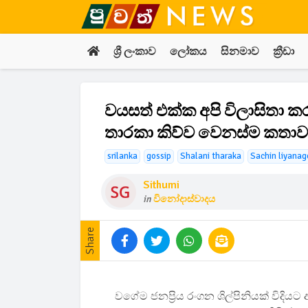
ශ්‍රී ලංකාව
ලෝකය
සිනමාව
ක්‍රීඩා
වයසත් එක්ක අපි විලාසිතා ක
තාරකා කිව්ව වෙනස්ම කතාව.
srilanka
gossip
Shalani tharaka
Sachin liyanag
Sithumi
in
විනෝදාස්වාදය
Share
වගේම ජනප්‍රිය රංගන ශිල්පිනියක් විදියට