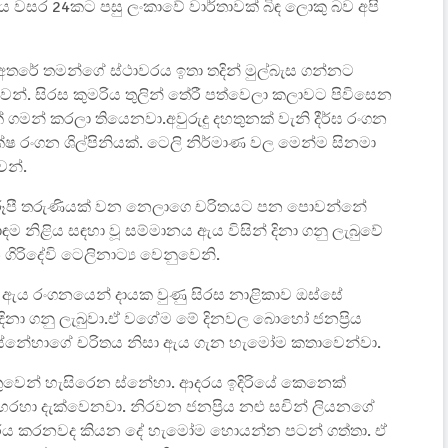
 වසර 24කට පසු ලංකාවේ වාර්තාවක් බිඳ ලොකු බව අපි
තරේ තමන්ගේ ස්ථාවරය ඉතා තදින් මුල්බැස ගන්නට
ළුවන්. සිරස කුමරිය තුලින් තේරී පත්වෙලා කලාවට පිවිසෙන
් කරලා තියෙනවා.අවුරුදු දහතුනක් වැනි දීර්ඝ රංගන
ක්ෂ රංගන ශිල්පිනියක්. ටෙලි නිර්මාණ වල මෙන්ම සිනමා
වන්.
න විරූපී තරුණියක් වන නෙලාගෙ චරිතයට පන පොවන්නේ
 නිළිය සඳහා වූ සම්මානය ඇය විසින් දිනා ගනු ලැබුවේ
ගිරිදේවි ටෙලිනාට්‍ය වෙනුවෙනි.
නය ඇය රංගනයෙන් දායක වුණු සිරස නාළිකාව ඔස්සේ
 දිනා ගනු ලැබුවා.ඒ වගේම මේ දිනවල බොහෝ ජනප්‍රිය
ේ ස්නේහාගේ චරිතය නිසා ඇය ගැන හැමෝම කතාවෙන්වා.
ුවෙන් හැසිරෙන ස්නේහා. ආදරය ඉදිරියේ කෙනෙක්
ා දැක්වෙනවා. නිරවන ජනප්‍රිය නළු සචින් ලියනගේ
 ආදරය කරනවද කියන දේ හැමෝම හොයන්න පටන් ගත්තා. ඒ