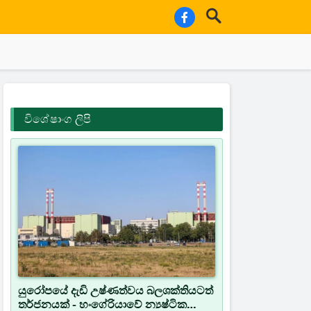
විශේෂාංග ලිපි
යුරෝපයේ දැඩි උෂ්ණත්වය බලශක්තියටත්
තර්ජනයක් - හංගේරියාවේ න්‍යෂ්ටික