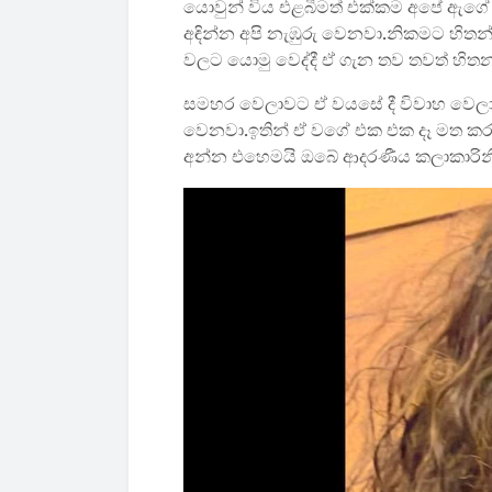
යොවුන් විය එළබීමත් එක්කම අපේ ඇගේ 
අඳින්න අපි නැඹුරු වෙනවා.නිකමට හිතන්න
වලට යොමු වෙද්දී ඒ ගැන තව තවත් හිත
සමහර වෙලාවට ඒ වයසේ දී විවාහ වෙලා න
වෙනවා.ඉතින් ඒ වගේ එක එක දෑ මත කර
අන්න එහෙමයි ඔබේ ආදරණීය කලාකාරිනි