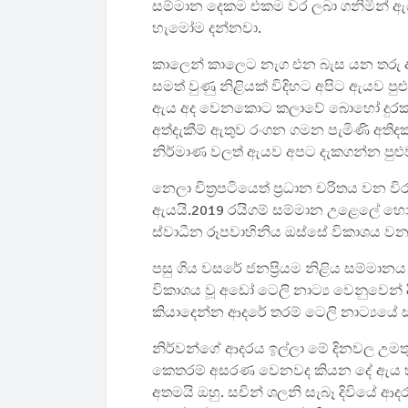
සම්මාන දෙකම එකම වර ලබා ගනිමින් ඇය
හැමෝම දන්නවා.
කාලෙන් කාලෙට නැග එන බැස යන තරු අ
සමත් වුණු නිළියක් විදිහට අපිට ඇයව පු
ඇය අද වෙනකොට කලාවේ බොහෝ දුරක් ගමන
අත්දැකීම් ඇතුව රංගන ගමන පැමිණි අතිද
නිර්මාණ වලත් ඇයව අපට දැකගන්න පුළු
නෙලා චිත්‍රපටියෙත් ප්‍රධාන චරිතය ව
ඇයයි.2019 රයිගම් සම්මාන උළෙලේ හොඳම
ස්වාධීන රූපවාහිනිය ඔස්සේ විකාශය වන 
පසු ගිය වසරේ ජනප්‍රියම නිළිය සම්මා
විකාශය වූ අඩෝ ටෙලි නාට්‍ය වෙනුවෙන්
කියාදෙන්න ආදරේ තරම් ටෙලි නාට්‍යය
නිර්වන්ගේ ආදරය ඉල්ලා මේ දිනවල උමත
කෙතරම් අසරණ වෙනවද කියන දේ ඇය හරහ
අතමයි ඔහු. සචින් ශලනි සැබෑ දිවියේ