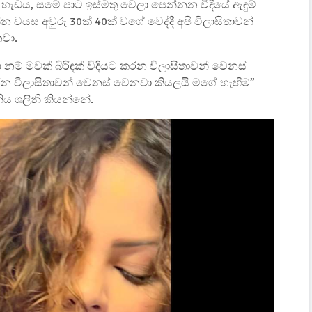
හැඩය, සමේ පාට ඉස්මතු වෙලා පෙන්නන විදියේ ඇඳුම්
 වයස අවුරු 30ක් 40ක් වගේ වෙද්දී අපි විලාසිතාවන්
නවා.
ම් මවක් බිරිඳක් විදියට කරන විලාසිතාවන් වෙනස්
න විලාසිතාවන් වෙනස් වෙනවා කියලයි මගේ හැඟිම”
ය ශලිනි කියන්නේ.