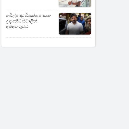
තමිල්නාඩු විපක්ෂ නායක
උදයනිධි ස්ටාලින්
අත්අඩංගුවට