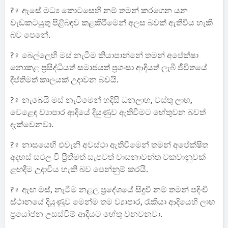
?‍♀️ ඇසේ මධ්‍ය කොටසෙහි නම් තමන් කරගෙන යන
වැඩකටයුතු පිළිබඳව කළකිරීමෙන් අලස බවක්‌ ඇතිවිය හැකි
බව පෙනේ.
?‍♀️ බෙල්ලෙහි මස් නැටීම කියාපාන්නේ තමන් අපේක්‌ෂා
නොකළ ප්‍රසිද්ධියත් සමාජයත් ප්‍රශංසා ආදියත් ලැබී ජීවිතයේ
දීප්තිමත් කාලයක්‌ උදාවන බවයි.
?‍♀️ නැබෙයි මස්‌ නැටීමෙන් හදිසි ධනලාභ, වස්‌තු ලාභ,
වෙළෙඳ ව්‍යාපාර ආදියේ දියුණුව ඇතිවීමට හේතුවන බවත්
දැක්වෙනවා.
?‍♀️ නාසයෙහි එවැනි අවස්‌ථා ඇතිවීමෙන් තමන් අපේක්‌ෂිත
අදහස්‌ සඵල වී ප්‍රීතිමත් සැපවත් වාසනාවන්ත වකවානුවක්‌
ළඟදීම උදාවිය හැකි බව පෙන්නුම් කරයි.
?‍♀️ ඇඟ මස්‌, නැටීම නළල ප්‍රදේශයේ සිදුවී නම් තමන් පදිංචි
ස්‌ථානයේ දියුණුව මෙන්ම තම ව්‍යාපාර, රැකියා ආදියෙහි ලාභ
ප්‍රයෝජන උසස්‌වීම් ආදියට හේතු වනවනවා.