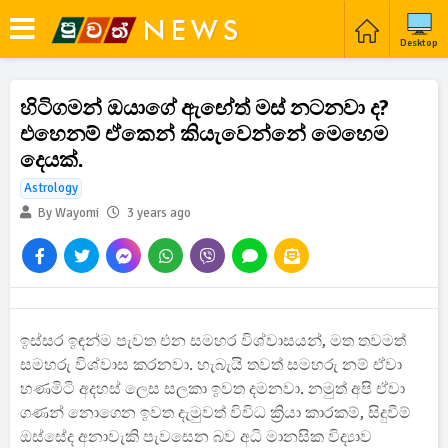
Desktop
හිටිගමන් ඔයාගේ ඇඟේත් මස් නටනවා ද?
එහෙනම් ඒකෙන් කියැවෙන්නේ මෙහෙම
දෙයක්.
Astrology
By Wayomi
3 years ago
ඉස්සර ඉඳන්ම පැවත එන සමහර විශ්වාසයන්, මත තවමත්
සමහරු විශ්වාස කරනවා. හැබැයි තවත් සමහරු නම් ඒවා
හණමිටි අදහස්‌ ලෙස සලකා ඉවත දමනවා. නමුත් අපි ඒවා
ගණන් නොගෙන ඉවත දැමුවත් විවිධ ක්‍රියා කාරකම්, සිදුවීම්
ඔස්‌සේද අනාවැකි පැවසෙන බව අධි මානසික විද්‍යාව