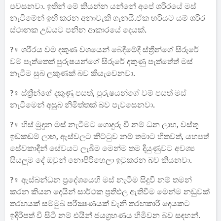
පවසනවා. ඉතින් මේ කියන්න යන්නේ අපේ ශරීරයේ මස්
නැටීමේන් ඉඟි කරන අනාවැකි ගැනයි.ඒක හරියට යම් ශරීර
ස්‌ථානක උඩයට පනින ආකාරයේ දෙයක්.
?‍♀️ ශරීරය වම දකුණ වශයෙන් බෙදීමේදී ස්‌ත්‍රීන්ගේ සිරුරේ
වම් පැත්තෙත් පුරුෂයන්ගේ සිරුරේ දකුණු පැත්තේත් මස්‌
නැටීම සුබ ලකුණක්‌ බව කියැවෙනවා.
?‍♀️ ස්‌ත්‍රීන්ගේ දකුණු පසත්, පුරුෂයන්ගේ වම් පසත් මස්‌
නැටීමෙන් අසුබ නිමිත්තක්‌ බව පැවසෙනවා.
?‍♀️ හිස්‌ මුදුන මස්‌ නැටීමට ගොදුරු වී නම් ධන ලාභ, වස්‌තු
ඉඩකඩම් ලාභ, ඇස්‌වලට කිට්‌ටුව නම් තමාට හිතවත්, යහපත්
සේවකාදීන් සේවයට ලැබීම මෙන්ම තම දියුණුවට අවශ්‍ය
සියලුම දේ ඔවුන් නොපිරිහෙලා ඉටුකරන බව කියනවා.
?‍♀️ ඇස්‌බන්ධන ප්‍රදේශයෙහි මස්‌ නැටීම සිදුවී නම් තමන්
කරන කියන දෙයින් සාර්ථක ප්‍රතිඵල ඇතිවීම මෙන්ම නඩුවක්‌
තරඟයක්‌ සම්මුඛ පරීක්‍ෂණයක්‌ වැනි තරඟකාරි දෙයකට
ඉදිරිපත් වී සිටී නම් එයින් ජයග්‍රහණය හිමිවන බව සඳහන්.