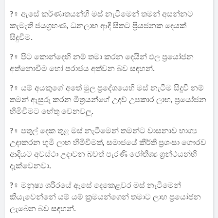
?‍♀️ ඇසේ කර්ණාතයන්හි මස්‌ නැටීමෙන් තමන් අසන්නට
කැමැති ජයග්‍රහණ, ධනලාභ ආදී සිතට ප්‍රියජනක දෙයක්‌
සිදුවීම.
?‍♀️ පිට කොන්දෙහි නම් තමා කරන දෙයින් ඵල ප්‍රයෝජන
අත්නොවීම හෝ පරාජය අත්වන බව සඳහන්.
?‍♀️ යම් අයකුගේ අතේ මුල ප්‍රදේශයෙහි මස්‌ නැටීම සිදුවී නම්
තමන් ඇසුරු කරන මිත්‍රයන්ගේ උදව් උපකාර ලාභ, ප්‍රයෝජන
හිමිවීමට හේතු වෙනවලු.
?‍♀️ පතුල් දෙක තුළ මස්‌ නැටීමෙන් තමන්ට වාසනාව භාග්‍ය
උදාකරන භූමි ලාභ හිමිවීමත්, සමාජයේ කීර්ති ප්‍රශංසා ගෞරව
ආදියට අවස්‌ථා උදාවන බවත් පැරණි ජෝතිශ්‍ය ග්‍රන්ථයන්හි
දැක්වෙනවා.
?‍♀️ මනුෂ්‍ය ශරීරයේ ඇසේ දෙකෙළවර මස්‌ නැටීමෙන්
කියැවෙන්නේ යම් යම් ක්‍රමයන්ගෙන් තමාට ලාභ ප්‍රයෝජන
ලැබෙන බව සඳහන්.