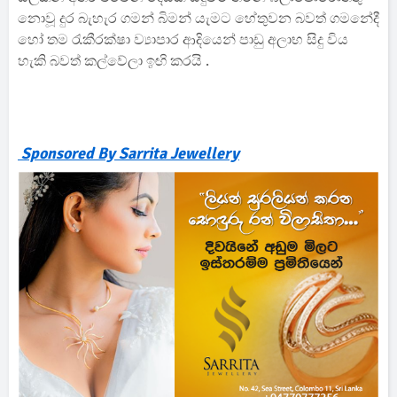
නොවූ දුර බැහැර ගමන් බිමන් යැමට හේතුවන බවත් ගමනේදී
හෝ තම රැකීරක්‌ෂා ව්‍යාපාර ආදියෙන් පාඩු අලාභ සිදු විය
හැකි බවත් කල්වේලා ඉඟි කරයි .
Sponsored By Sarrita Jewellery