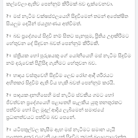
කල්වේලා ඇතිව පෙන්නුම් කිරීමක්‌ බව දැක්වෙනවා.
?‍♀️ මස්‌ නැටීම වක්‌ෂස්‌ඵලයෙහි සිදුවීමෙන් තමන් අපේක්‌ෂිත
සියලුම දෙයින් ජයග්‍රහණය අත්වීමත්.
?‍♀️ බඩ ප්‍රදේශයේ සිදුවී නම් සිතට සැනසුම, ප්‍රීතිය උදාකිරීමට
හේතුවන දේ සිදුවන බවත් පෙන්නුම් කිරීමකි.
?‍♀️ ස්‌ත්‍රියක හෝ පුරුෂයකු ගේ යෝනියෙහි මස්‌ නැටීම සිදුවීම
නම් දරුවෙක්‌ පිළිසිඳ ගැනීමට හේතුවන බව.
?‍♀️ හෘදය වස්‌තුවෙහි සිදුවීම ලෙඩ රෝග ආදී ශරීරයට
අහිතකර සිදුවීම් ඇති විය හැකි බවත් පෙන්නුම් කරයි.
?‍♀️ පාදයක දනහිසෙහි මස්‌ නැටීම ස්‌වකීය ගමට හෝ
ජීවත්වන ප්‍රදේශයෙහි පළාතෙහි සැලකිය යුතු තනතුරකට
පත්වීම හෝ මිල මුදල් ආදිය ලැබීමෙන් සමාජයේ
ප්‍රධානත්වයට පත්වීම බව පෙනේ.
?‍♀️ යටිපතුල්වල කැසීම ඇඟ මස්‌ නැටීමට සමාන යෑයි
සලකන අතර එවෙනි දෙයක්‌ සිදුවීම තමන් බලාපොරොත්තු