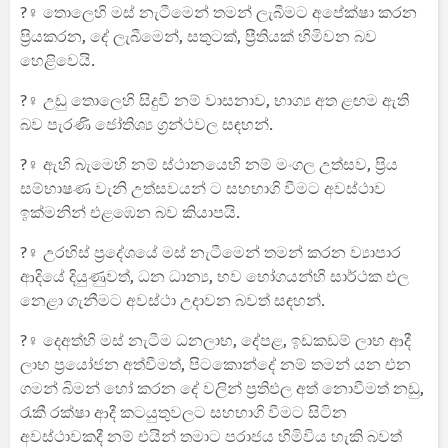
?‍♀️ තොලෙහි මස්‌ නැටීමෙන් තමන් ලැබීමට අපේක්‌ෂා කරන
ප්‍රියකරන, දේ ලැබීමෙන්, සතුටක්‌, ප්‍රීතියක්‌ හිමිවන බව
හෙළිවෙයි.
?‍♀️ උඩු තොලෙහි සිදුවී නම් වාසනාව, භාග්‍ය අත ළඟම ඇති
බව පැරණි ජෝතිශ්‍ය ග්‍රන්ථවල සඳහන්.
?‍♀️ ඇහි බැමෙහි නම් ස්‌ථානයෙහි නම් මංගල උත්සව, ප්‍රිය
සම්භාෂණ වැනි උත්සවයන් ට සහභාගි වීමට අවස්‌ථාව
ඉක්‌මනින් එළඹෙන බව කියාපයි.
?‍♀️ උරහිස්‌ ප්‍රදේශයේ මස්‌ නැටීමෙන් තමන් කරන ව්‍යාපාර
ආදියේ දියුණුවත්, ධන ධාන්‍ය, භව භෝගයන්හි සාර්ථක ඵල
නෙළා ගැනීමට අවස්‌ථා උදාවන බවත් සඳහන්.
?‍♀️ දෙඅත්හි මස්‌ නැටීම ධනලාභ, දේපළ, ඉඩකඩම් ලාභ ආදී
ලාභ ප්‍රයෝජන අත්වීමත්, පිටකොන්දේ නම් තමන් යන එන
ගමන් බිමන් හෝ කරන දේ වලින් ප්‍රතිඵල අත් නොවීමත් නඩු,
රැකී රක්‌ෂා ආදී කටයුතුවලට සහභාගි වීමට සිටින
අවස්‌ථාවකදී නම් එයින් තමාට පරාජය හිමිවිය හැකි බවත්