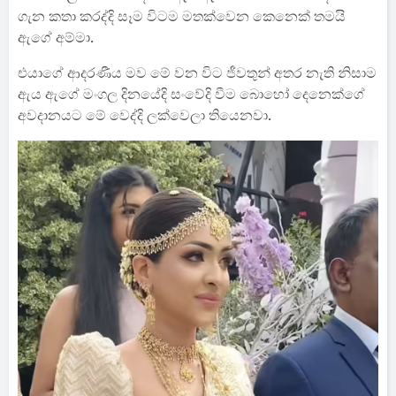
ගැන කතා කරද්දි සෑම විටම මතක්වෙන කෙනෙක් තමයි
ඇගේ අම්මා.
එයාගේ ආදරණීය මව මේ වන විට ජීවතුන් අතර නැති නිසාම
ඇය ඇගේ මංගල දිනයේදි සංවේදි වීම බොහෝ දෙනෙක්ගේ
අවදානයට මේ වෙද්දි ලක්වෙලා තියෙනවා.