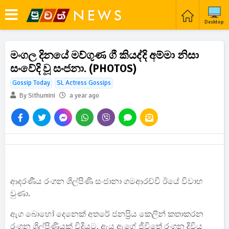
Desktop
මංගල දිනයේ මව්ගුණ ගී කියද්දි අම්මා නිසා
සංවේදි වූ සංජනා. (PHOTOS)
Gossip Today
SL Actress Gossips
By Sithumini
a year ago
ආදරණීය රංගන ශිල්පිණි සංජානා ගමආරච්චි ඊයේ විවාහ
වුණා.
ඇග බොහෝ දෙනෙක් අතරේ ජනප්‍රිය කෙලින් කතාකරන
රංගන ශිල්පිණියක් විදියට. ඇය ඇගේ ජීවිතේ රංගන දිවිය