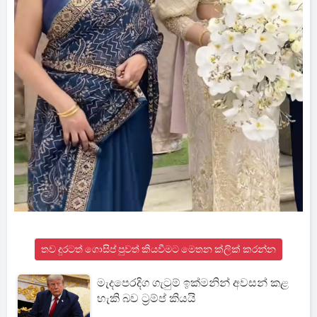
තව දුරටත් ගොසිප් පුවත් කියවීමට මෙතන ක්ලික් කරන්න
මැදපෙරදිග ගැටුම් ඉක්මනින් අවසන් කළ
හැකි බව ට්‍රම්ප් කියයි