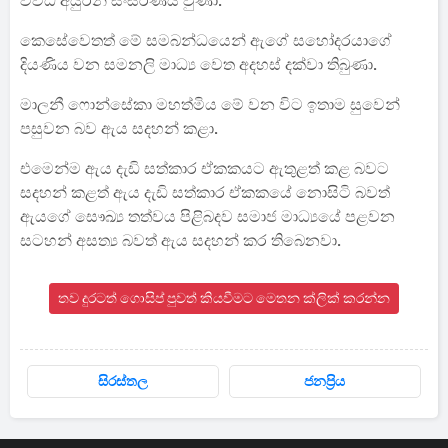
විවිධ අයුරින් සංසරණය වුණා.
කෙසේවෙතත් මේ සමබන්ධයෙන් ඇගේ සහෝදරයාගේ
දියණිය වන සමනලි මාධ්‍ය වෙත අදහස් දක්වා තිබුණා.
මාලනී ෆොන්සේකා මහත්මිය මේ වන විට ඉතාම සුවෙන්
පසුවන බව ඇය සදහන් කළා.
එමෙන්ම ඇය දැඩි සත්‍කාර ඒකකයට ඇතුළත් කළ බවට
සදහන් කළත් ඇය දැඩි සත්කාර ඒකකයේ නොසිටි බවත්
ඇයගේ සෞඛ්‍ය තත්වය පිළිබදව සමාජ මාධ්‍යයේ පළවන
සටහන් අසත්‍ය බවත් ඇය සදහන් කර තිබෙනවා.
තව දුරටත් ගොසිප් පුවත් කියවීමට මෙතන ක්ලික් කරන්න
සිරස්තල
ජනප්‍රිය