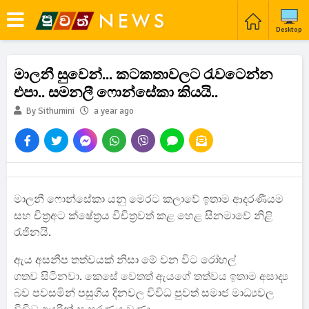
Desktop
මාලනී සුවෙන්... කටකතාවලට රැවටෙන්න
එපා.. සමනලී ෆොන්සේකා කියයි..
By Sithumini
a year ago
මාලනී ෆොන්සේකා යනු මෙරට කලාවේ ඉතාම ආදරණීයම
සහ චිත්‍රඅට ක්ෂේත්‍රය විචිත්‍රවත් කළ හෙළ සිනමාවේ නිළි
රැජිනයි.
ඇය අසනීප තත්වයක් නිසා මේ වන විට රෝහල්
ගතව
සිටිනවා. කෙසේ වෙතත් ඇයගේ තත්වය ඉතාම අසාද්‍ය
බව පවසමින් පසුගිය දිනවල විවිධ පුවත් සමාජ මාධ්‍යවල