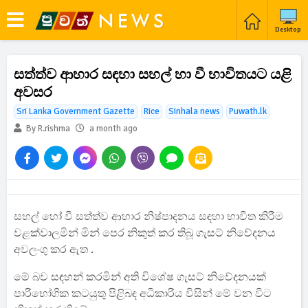
Desktop
සත්ත්ව ආහාර සඳහා සහල් හා වී භාවිතයට යළි
අවසර
Sri Lanka Government Gazette
Rice
Sinhala news
Puwath.lk
By R.rishma
a month ago
සහල් හෝ වී සත්ත්ව ආහාර නිෂ්පාදනය සඳහා භාවිත කිරීම
වළක්වාලමින් මින් පෙර නිකුත් කර තිබූ ගැසට් නිවේදනය
අවලංගු කර ඇත .
මේ බව සඳහන් කරමින් අති විශේෂ ගැසට් නිවේදනයක්
පාරිභෝගික කටයුතු පිළිබඳ අධිකාරිය විසින් මේ වන විට