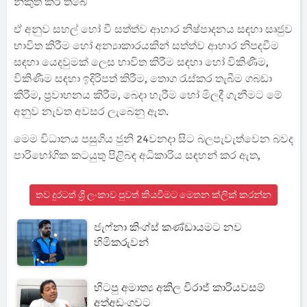
නිකුත් කර තිබේ
ඒ අනුව සහල් හෝ වී සත්ත්ව ආහාර නිෂ්පාදනය සඳහා සෘජුව
භාවිත කිරීම හෝ අන්‍යාකාරයකින් සත්ත්ව ආහාර නිපදවීම
සඳහා යෙදවුමක් ලෙස භාවිත කිරීම සඳහා හෝ විකිණීම,
විකිණීම සඳහා ඉදිරිපත් කිරීම, තොග රැස්කර තැබීම ගබඩා
කිරීම, ප්‍රවාහනය කිරීම, බෙදා හැරීම හෝ මිලදී ගැනීමට මේ
අනුව නැවත අවසර ලැබෙනු ඇත.
මෙම විධානය පසුගිය ජුනි 24වනදා සිට බලපැවැත්වෙන බවද
පාරිභෝගික කටයුතු පිළිබඳ අධිකාරිය සඳහන් කර ඇත,
තව දුරටත් ශ්‍රී ලංකාව පුවත් කියවීමට මෙතන ක්ලික් කරන්න
ජැෆ්නා කිංග්ස් කණ්ඩායමට නව
හිමිකරුවන්
හිටපු අමාත්‍ය අකිල විරාජ් කාරියවසම්
අත්අඩංගුවට