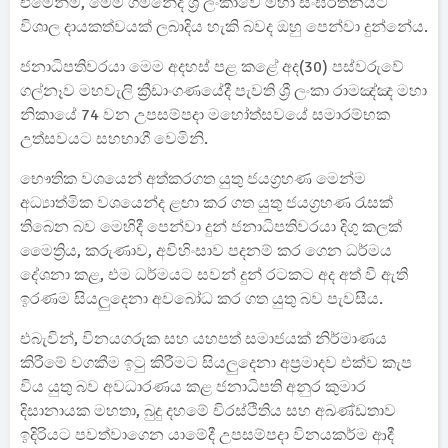
එමෙන්ම, මෙම ගමනේදී ශ්‍රී ලංකාවේ මහා සංඝරත්නයට
විශාල දායකත්වයක් ලබාදිය හැකි බවද ඔහු පෙන්වා දුන්නේය.
ජනාධිපතිවරයා මෙම අදහස් පළ කළේ අද(30) පස්වරුවේ
ගල්නෑව මහවැලි ක්‍රීඩාංගණයේදී පැවති ශ්‍රී ලංකා රාමඤ්ඤ මහා
නිකායේ 74 වන උපසම්පදා මහෝත්සවයේ සමාරම්භක
උත්සවයට සහභාගී වෙමිනි.
භෞතික වශයෙන් අත්කරගත යුතු ජයග්‍රහණ මෙන්ම
අධ්‍යාත්මික වශයෙන්ද ළඟා කර ගත යුතු ජයග්‍රහණ රැසක්
තිබෙන බව මෙහිදී පෙන්වා දුන් ජනාධිපතිවරයා දිගු කලක්
මෛත්‍රිය, කරුණාව, අවිහිංසාව පදනම් කර ගෙන ධර්මය
දේශනා කළ, එම ධර්මයට සවන් දුන් රටකට අද අත් වී ඇති
ඉරණම සියලුදෙනා අවබෝධ කර ගත යුතු බව පැවසීය.
එබැවින්, විනයගරුක සහ යහපත් සමාජයක් නිර්මාණය
කිරීමේ වගකීම ඉටු කිරීමට සියලුදෙනා අප්‍රමාදව එක්ව කැප
විය යුතු බව අවධාරණය කළ ජනාධිපති අනුර කුමාර
දිසානායක මහතා, බුදු දහමේ චිරස්ථිතිය සහ අඛණ්ඩතාව
ඉදිරියට පවත්වාගෙන යාමේදී උපසම්පදා විනයකර්ම ආදී