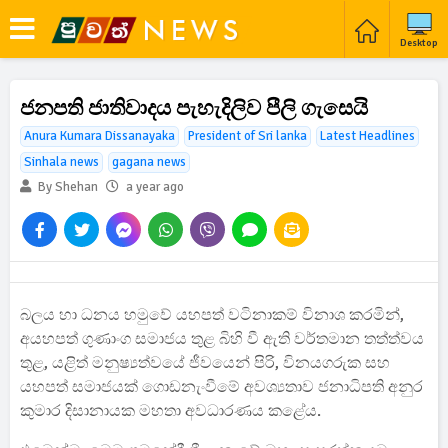
Desktop
ජනපති ජාතිවාදය පැහැදිලිව පීලි ගැසෙයි
Anura Kumara Dissanayaka
President of Sri lanka
Latest Headlines
Sinhala news
gagana news
By Shehan
a year ago
බලය හා ධනය හමුවේ යහපත් වටිනාකම් විනාශ කරමින්,
අයහපත් ගුණාංග සමාජය තුළ බිහි වී ඇති වර්තමාන තත්ත්වය
තුළ, යළිත් මනුෂ්‍යත්වයේ ජීවයෙන් පිරි, විනයගරුක සහ
යහපත් සමාජයක් ගොඩනැංවීමේ අවශ්‍යතාව ජනාධිපති අනුර
කුමාර දිසානායක මහතා අවධාරණය කළේය.