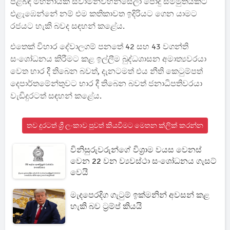
පිළිබඳ මහනායක ස්වාමින්වහන්සේලා පොදු සම්මුතියකට
එළැඹෙන්නේ නම් එම කතිකාවත ඉදිරියට ගෙන යාමට
රජයට හැකි බවද සඳහන් කළේය.
එතෙක් විහාර දේවාලගම් පනතේ 42 සහ 43 වගන්ති
සංශෝධනය කිරීමට කළ ඉල්ලීම බුද්ධශාසන අමාත්‍යවරයා
වෙත භාර දී තිබෙන බවත්, දැනටමත් එය නීති කෙටුම්පත්
දෙපාර්තමේන්තුවට භාර දී තිබෙන බවත් ජනාධිපතිවරයා
වැඩිදුරටත් සඳහන් කළේය.
තව දුරටත් ශ්‍රී ලංකාව පුවත් කියවීමට මෙතන ක්ලික් කරන්න
විනිසුරුවරුන්ගේ විශ්‍රාම වයස වෙනස්
වෙන 22 වන ව්‍යවස්ථා සංශෝධනය ගැසට්
වෙයි
මැදපෙරදිග ගැටුම් ඉක්මනින් අවසන් කළ
හැකි බව ට්‍රම්ප් කියයි