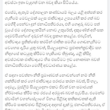
අවස්ථා ඉතා වැදගත් වන බවද කියා සිටියේය.
එසේම, ඇතැම් දේශපාලන කණ්ඩායම් බලය යළි අත්පත් කර
ගැනීමේ මෙවලමක් ලෙස ජාතිවාදය උපයෝගි කර ගත් බව
මෙහිදී පෙන්වා දුන් ජනාධිපතිවරයා, එහි ගොදුරු බවට පත්
වුයේ එම දේශපාලකයින් නොව උතුරේත්, දකුණේත් අහිංසක
දෙමව්පියන්ගේ දරුවන් බවද ප්‍රකාශ කළේය. එබැවින්,
ජාතිවාදය ප්‍රතික්ෂේප කරමින් ජාතික සමගිය ගොඩනැඟීමට
වෙහෙස දැරිය යුතු බවත්, සියලුදෙනාට ප්‍රජාතන්ත්‍රවාදීව සහ
නිදහසේ කටයුතු කිරීමට හැකියාව තිබුණද, යළි කිසිදු
අවස්ථාවක ජාතිවාදයට හිස එසවීමට ඉඩ නොතබන බවත්
ජනාධිපතිවරයා මෙහිදී අවධාරණය කළේය.
ඒ සඳහා පවත්නා නීති ප්‍රමාණවත් නොවන්නේ නම් නීති
ශක්තිමත් කර හෝ ජාතිවාදය පරාජය කරන බවත්, සිංහල,
දෙමළ, මුස්ලිම් සියලුදෙනා එකට ජීවත් වන සමාජයක්
නිර්මාණය කිරීම තම රජයේ අරමුණ බවත් පැවසීය. එමෙන්ම
ස්වාමින් වහන්සේලාගේ විනය පිළිබඳ කතිකාවතක් ඇති
කිරිමේ සාකච්ඡාව පිළිබඳවද අදහස් දැක් වූ ජනාධිපතිවරයා, ඒ