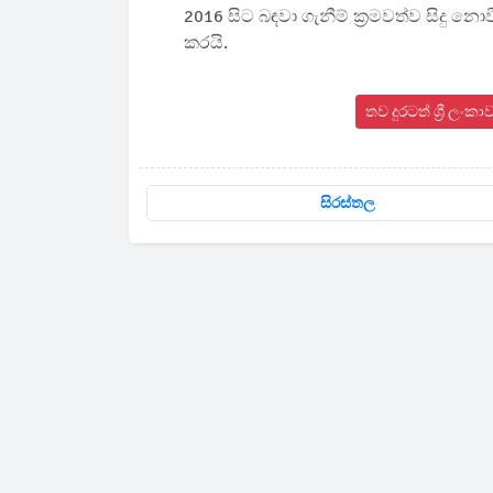
2016 සිට බඳවා ගැනීම් ක්‍රමවත්ව සිද
කරයි.
තව දුරටත් ශ්‍රී ල
සිරස්තල