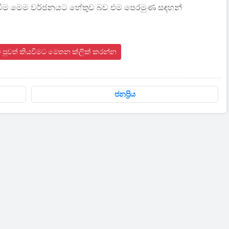
ු නොවීම මෙම වර්ජනයට හේතුව බව එම පෙරමුණ සඳහන්
ංකාව පුවත් කියවීමට මෙතන ක්ලික් කරන්න
ජනප්‍රිය