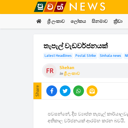
ශ්‍රී ලංකාව
ලෝකය
සිනමාව
ක්‍රීඩා
තැපැල් වැඩවර්ජනයක්
Latest Headlines
Postal Strike
Sinhala news
N
Shehan
in
ශ්‍රී ලංකාව
Share
පවසන්නේ, දීප ව්‍යාප්ත තැපැල් කාර්යාලව
අතිකාල වර්ජනයක් ආරම්භ කරන බවයි.