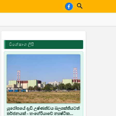
විශේෂාංග ලිපි
යුරෝපයේ දැඩි උෂ්ණත්වය බලශක්තියටත්
තර්ජනයක් - හංගේරියාවේ න්‍යෂ්ටික