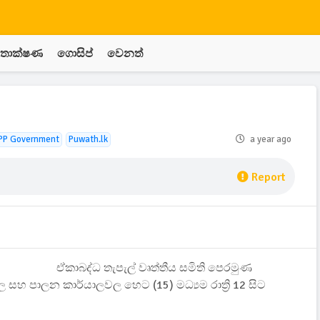
තාක්ෂණ
ගොසිප්
වෙනත්
PP Government
Puwath.lk
a year ago
Report
ඒකාබද්ධ තැපැල් වෘත්තීය සමිති පෙරමුණ
ල සහ පාලන කාර්යාලවල හෙට (15) මධ්‍යම රාත්‍රි 12 සිට