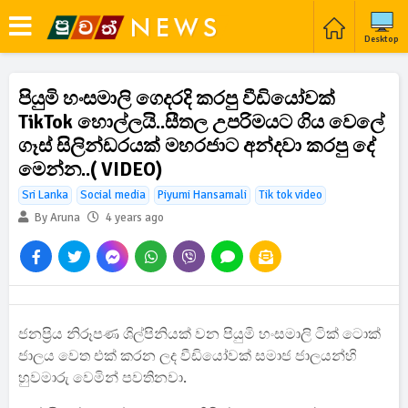
Desktop
පියුමි හංසමාලි ගෙදරදි කරපු වීඩියෝවක්
TikTok හොල්ලයි..සීතල උපරිමයට ගිය වෙලේ
ගෑස් සිලින්ඩරයක් මහරජාට අන්දවා කරපු දේ
මෙන්න..( VIDEO)
Sri Lanka
Social media
Piyumi Hansamali
Tik tok video
By Aruna
4 years ago
ජනප්‍රිය නිරූපණ ශිල්පිනියක් වන පියුමි හංසමාලි ටික් ටොක්
ජාලය වෙත එක් කරන ලද වීඩියෝවක් සමාජ ජාලයන්හි
හුවමාරු වෙමින් පවතිනවා.