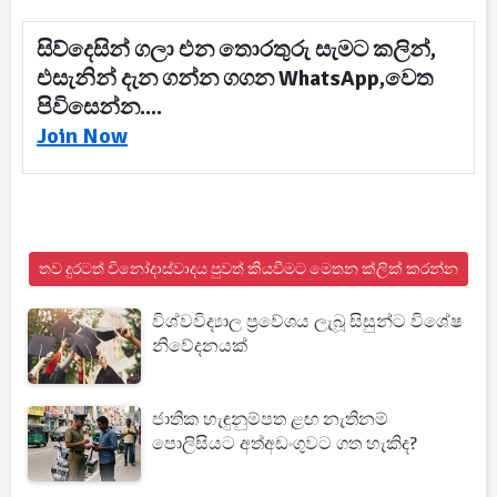
සිව්දෙසින් ගලා එන තොරතුරු සැමට කලින්,
එසැනින් දැන ගන්න ගගන WhatsApp,වෙත
පිවිසෙන්න....
Join Now
තව දුරටත් විනෝදාස්වාදය පුවත් කියවීමට මෙතන ක්ලික් කරන්න
විශ්වවිද්‍යාල ප්‍රවේශය ලැබූ සිසුන්ට විශේෂ
නිවේදනයක්
ජාතික හැඳුනුම්පත ළඟ නැතිනම්
පොලිසියට අත්අඩංගුවට ගත හැකිද?