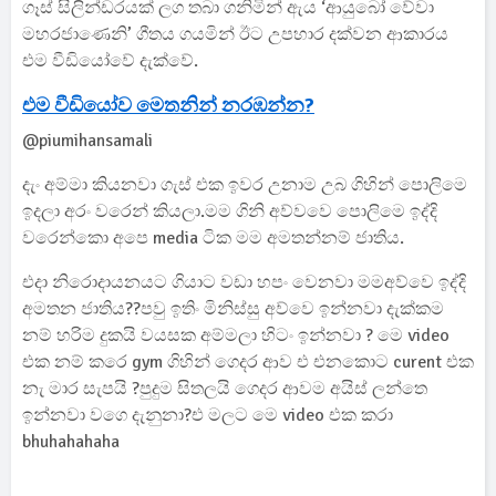
ගෑස් සිලින්ඩරයක් ලග තබා ගනිමින් ඇය ‘ආයුබෝ වේවා
මහරජාණෙනි’ ගීතය ගයමින් ඊට උපහාර දක්වන ආකාරය
එම වීඩියෝවේ දැක්වේ.
එම වීඩියෝව මෙතනින් නරඹන්න?
@piumihansamali
දැං අම්මා කියනවා ගැස් එක ඉවර උනාම උබ ගිහින් පොලිමෙ
ඉදලා අරං වරෙන් කියලා.මම ගිනි අව්වවෙ පොලිමෙ ඉද්දි
වරෙන්කො අපෙ media ටික මම අමතන්නම් ජාතිය.
එදා නිරොදායනයට ගියාට වඩා හපං වෙනවා මමඅව්වෙ ඉද්දි
අමතන ජාතිය??පවු ඉතිං මිනිස්සු අව්වෙ ඉන්නවා දැක්කම
නම් හරිම දුකයි වයසක අම්මලා හිටං ඉන්නවා ? මෙ video
එක නම් කරෙ gym ගිහින් ගෙදර ආව එ එනකොට curent එක
නැ මාර සැපයි ?පුදුම සිතලයි ගෙදර ආවම අයිස් ලන්තෙ
ඉන්නවා වගෙ දැනුනා?එ මලට මෙ video එක කරා
bhuhahahaha