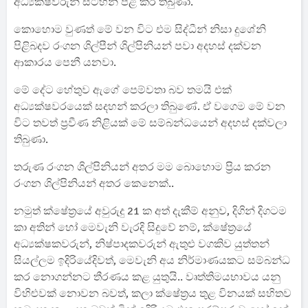
අධ්‍යක්ෂවරුන් සටහන් පළ කර තිබුණා.
කොහොම වුණත් මේ වන විට එම සිද්ධීන් නිසා දුශේනි
පිළිබදව රංගන ශිල්පීන් ශිල්පිනියන් පවා අදහස් දක්වන
ආකාරය පෙනී යනවා.
මේ දේට හේතුව ඇගේ පෙම්වතා බව තමයි එක්
අධ්‍යක්ෂවරයෙක් සදහන් කරලා තිබුණේ. ඒ වගෙම මේ වන
විට තවත් ප්‍රවීණ නිළියක් මේ සම්බන්ධයෙන් අදහස් දක්වලා
තිබුණා.
තරුණ රංගන ශිල්පිනියන් අතර මම බොහොම ප්‍රිය කරන
රංගන ශිල්පිනියන් අතර කෙනෙක්..
නමුත් ක්ෂේත්‍රයේ අවුරුදු 21 ක අත් දැකීම් අනුව, දිගින් දිගටම
කා අතින් හෝ මෙවැනි වැරදි සිදුවේ නම්, ක්ෂේත්‍රයේ
අධ්‍යක්ෂකවරුන්, නිෂ්පාදකවරුන් ඇතුළු වගකිව යුත්තන්
සියල්ලම ඉදිරියේදිවත්, මෙවැනි අය නිර්මාණයකට සම්බන්ධ
කර නොගන්නට තීරණය කළ යුතුයි.. වෘත්තිමයභාවය යනු
විහිළුවක් නොවන බවත්, කලා ක්ෂේත්‍රය තුළ විනයක් සහිතව