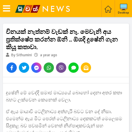
Desktop
විනයක් නැත්නම් වැඩක් නෑ. මෙවැනි අය
ප්‍රතික්ෂේප කරන්න ඕනි .. ඕශදි දුෂේනි ගැන
කියූ කතාවා.
By Sithumini
a year ago
දුෂේනි මේ වෙද්දි සමාජ මාධ්‍යයේ බොහෝ දෙනා අතර කතා
බහට ලක්වෙන කෙනෙක් වෙලා.
ඒ ඇය මායාවි ටෙලිනාට්‍ය අත්හැරි බවට වන දේ නිසා.
එමෙන්ම ඇය මීට පෙරත් ටෙලිනාට්‍ය දෙකකටත් මෙලෙසම
සිදුකළ බව පවසමින් වෙනත් නිශ්පාදකවරුන් සහ