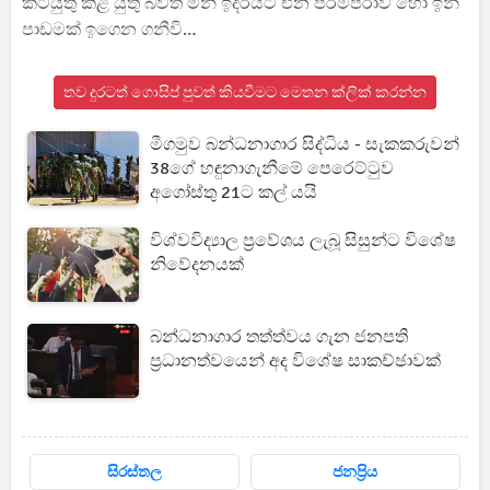
කටයුතු කළ යුතු බවත් මින් ඉදිරියට එන පරම්පරාව හෝ ඉන්
පාඩමක් ඉගෙන ගනීවි…
තව දුරටත් ගොසිප් පුවත් කියවීමට මෙතන ක්ලික් කරන්න
මීගමුව බන්ධනාගාර සිද්ධිය - සැකකරුවන්
38ගේ හඳුනාගැනීමේ පෙරෙට්ටුව
අගෝස්තු 21ට කල් යයි
විශ්වවිද්‍යාල ප්‍රවේශය ලැබූ සිසුන්ට විශේෂ
නිවේදනයක්
බන්ධනාගාර තත්ත්වය ගැන ජනපති
ප්‍රධානත්වයෙන් අද විශේෂ සාකච්ඡාවක්
සිරස්තල
ජනප්‍රිය