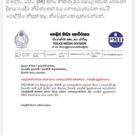
ඒ අනුව, හෙට (08) දිනට නිකිණි පුර පසළොස්වක පොහෝ
දිනය යෙදීම නිමිත්තෙන් එය නොපැවැත්වෙන බවයි
පොලීසිය නිකුත් කළ නිවේදනයක දැක්වෙන්නේ.