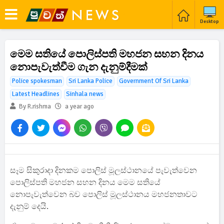
Desktop
මෙම සතියේ පොලිස්පති මහජන සහන දිනය
නොපැවැත්වීම ගැන දැනුම්දීමක්
Police spokesman
Sri Lanka Police
Government Of Sri Lanka
Latest Headlines
Sinhala news
By R.rishma
a year ago
සෑම සිකුරාදා දිනකම පොලිස් මූලස්ථානයේ පැවැත්වෙන
පොලිස්පති මහජන සහන දිනය මෙම සතියේ
නොපැවැත්වෙන බව පොලිස් මූලස්ථානය මහජනතාවට
දැනුම් දෙයි.