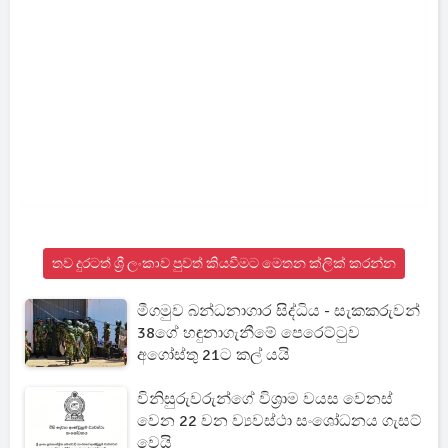
තව දුරටත් ශ්‍රී ලංකාව පුවත් කියවීමට මෙතන ක්ලික් කරන්න
මීගමුව බන්ධනාගාර සිද්ධිය - සැකකරුවන්
38ගේ හඳුනාගැනීමේ පෙරෙට්ටුව
අගෝස්තු 21ට කල් යයි
විනිසුරුවරුන්ගේ විශ්‍රාම වයස වෙනස්
වෙන 22 වන ව්‍යවස්ථා සංශෝධනය ගැසට්
වෙයි