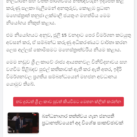
නිලධාරීන් සහ විත්ති පාර්ශවයේ නීතිඥවරුන් ඉදිරිපත් කළ
කරුණු සලකා බැලීමෙන් අනතුරුව, කොළඹ ප්‍රධාන
මහෙස්ත්‍රාත් තනුජා ලක්මාලී ජයතුංග මහත්මිය මෙම
නියෝගය නිකුත් කළාය.
එම නියෝගයට අනුව, ජුලි 15 වනදාට පෙර විමර්ශන කටයුතු
අවසන් කර, ඒ සම්බන්ධ කරුණු අධිකරණයට වාර්තා කරන
ලෙස අල්ලස් කොමිසමට මහෙස්ත්‍රාත්වරිය නියම කළාය.
මෙම නඩුව ශ්‍රී ලංකාවේ රාජ්‍ය ආයතනවල විනිවිදභාවය සහ
වගවීම පිළිබඳව පුළුල් කතිකාවක් ඇති කර ඇති අතර, ඉදිරි
විමර්ශනවල ප්‍රගතිය සම්බන්ධයෙන් මහජන අවධානය
යොමුව තිබේ.
තව දුරටත් ශ්‍රී ලංකාව පුවත් කියවීමට මෙතන ක්ලික් කරන්න
බන්ධනාගාර තත්ත්වය ගැන ජනපති
ප්‍රධානත්වයෙන් අද විශේෂ සාකච්ඡාවක්