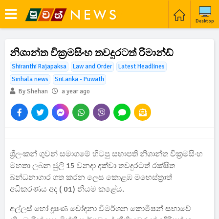
Desktop
නිශාන්ත වික්‍රමසිංහ තවදුරටත් රිමාන්ඩ්
Shiranthi Rajapaksa
Law and Order
Latest Headlines
Sinhala news
SriLanka - Puwath
By Shehan
a year ago
ශ්‍රීලංකන් ගුවන් සමාගමේ හිටපු සභාපති නිශාන්ත වික්‍රමසිංහ
මහතා ලබන ජුලි 15 වනදා දක්වා තවදුරටත් රක්ෂිත
බන්ධනාගාර ගත කරන ලෙස කොළඹ මහෙස්ත්‍රාත්
අධිකරණය අද ( 01) නියම කළේය.
අල්ලස් හෝ දූෂණ චෝදනා විමර්ශන කොමිෂන් සභාවේ