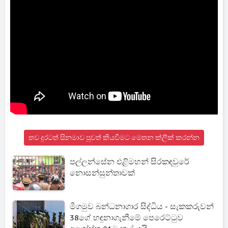
තව දුරටත් සිනමාව පුවත් කියවීමට මෙතන ක්ලික් කරන්න
පල්ලන්සේන එළිමහන් සිරකඳවුරේ
නොසන්සුන්තාවක්
මීගමුව බන්ධනාගාර සිද්ධිය - සැකකරුවන්
38ගේ හඳුනාගැනීමේ පෙරෙට්ටුව