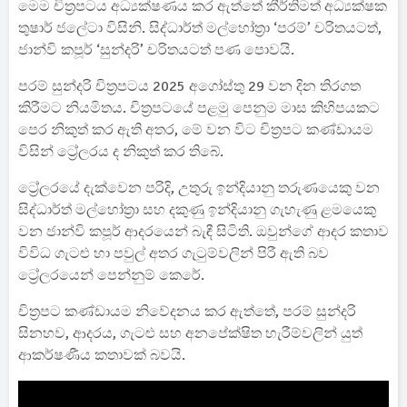
මෙම චිත්‍රපටය අධ්‍යක්ෂණය කර ඇත්තේ කීර්තිමත් අධ්‍යක්ෂක
තුෂාර් ජලේටා විසිනි. සිද්ධාර්ත් මල්හෝත්‍රා ‘පරම්’ චරිතයටත්,
ජාන්වි කපූර් ‘සුන්දරි’ චරිතයටත් පණ පොවයි.
පරම් සුන්දරි චිත්‍රපටය 2025 අගෝස්තු 29 වන දින තිරගත
කිරීමට නියමිතය. චිත්‍රපටයේ පළමු පෙනුම මාස කිහිපයකට
පෙර නිකුත් කර ඇති අතර, මේ වන විට චිත්‍රපට කණ්ඩායම
විසින් ට්‍රේලරය ද නිකුත් කර තිබේ.
ට්‍රේලරයේ දැක්වෙන පරිදි, උතුරු ඉන්දියානු තරුණයෙකු වන
සිද්ධාර්ත් මල්හෝත්‍රා සහ දකුණු ඉන්දියානු ගැහැණු ළමයෙකු
වන ජාන්වි කපූර් ආදරයෙන් බැඳී සිටිති. ඔවුන්ගේ ආදර කතාව
විවිධ ගැටළු හා පවුල් අතර ගැටුම්වලින් පිරී ඇති බව
ට්‍රේලරයෙන් පෙන්නුම් කෙරේ.
චිත්‍රපට කණ්ඩායම නිවේදනය කර ඇත්තේ, පරම් සුන්දරි
සිනහව, ආදරය, ගැටළු සහ අනපේක්ෂිත හැරීම්වලින් යුත්
ආකර්ෂණීය කතාවක් බවයි.