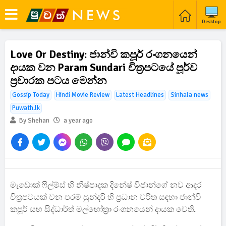
Desktop
Love Or Destiny: ජාන්වි කපූර් රංගනයෙන්
දායක වන Param Sundari චිත්‍රපටයේ පූර්ව
ප්‍රචාරක පටය මෙන්න
Gossip Today
Hindi Movie Review
Latest Headlines
Sinhala news
Puwath.lk
By Shehan
a year ago
මැඩොක් ෆිල්ම්ස් හි නිෂ්පාදක දිනේෂ් විජාන්ගේ නව ආදර
චිත්‍රපටයක් වන පරම් සුන්දරි හි ප්‍රධාන චරිත සඳහා ජාන්වි
කපූර් සහ සිද්ධාර්ත් මල්හෝත්‍රා රංගනයෙන් දායක වෙති.