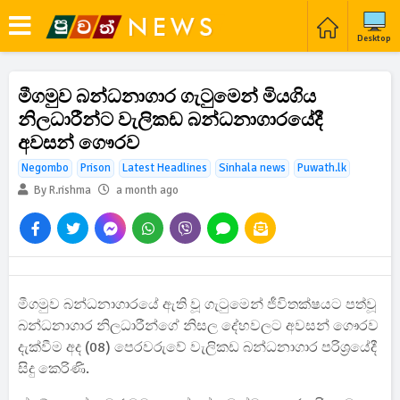
Desktop
මීගමුව බන්ධනාගාර ගැටුමෙන් මියගිය
නිලධාරීන්ට වැලිකඩ බන්ධනාගාරයේදී
අවසන් ගෞරව
Negombo
Prison
Latest Headlines
Sinhala news
Puwath.lk
By R.rishma
a month ago
මීගමුව බන්ධනාගාරයේ ඇති වූ ගැටුමෙන් ජීවිතක්ෂයට පත්වූ
බන්ධනාගාර නිලධාරීන්ගේ නිසල දේහවලට අවසන් ගෞරව
දැක්වීම අද (08) පෙරවරුවේ වැලිකඩ බන්ධනාගාර පරිශ්‍රයේදී
සිදු කෙරිණි.