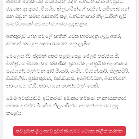
ශ්වේත ශෝක ධජ මධ්‍යයෙන් දේහ බන්ධනාගාර පරිශ්‍රයට
රැගෙන ආ අතර, මියගිය නිලධාරීන්ගේ ඥාතීන්, සමීපතමයන්
සහ ඔවුන් සමඟ රාජකාරි කළ බන්ධනාගාර නිලධාරීන් දැඩි
සංවේගයෙන් අවසන් ගෞරව පුද කළහ.
අනතුරුව දේහ පවුලේ ඥාතීන් වෙත භාරදෙනු ලැබූ අතර,
අවසන් කටයුතු සඳහා රැගෙන යනු ලැබීය.
මෙලෙස දිවි පිදූවන් අතර පළමු පෙළ ජේලර් එස්.එස්.ජී.
චන්ද්‍රවංශ මහතා සහ ක්ෂණික ප්‍රහාරක උපක්‍රමික බලකායේ
සැරයන්වරුන් වන ආර්.පී.ආර්. සංජීව, ටී.එන්.ආර්. තිලකසිරි,
ඩී.ඩබ්ලිව්. පුෂ්පකුමාර, එස්.ඩී.එස්. අබේවර්ධන, බී.එන්.එන්.
තරංග සහ ඒ.ඩී. තරංග යන මහත්වරුන් වෙති.
මෙම අවස්ථාවට අධිකරණ අමාත්‍ය හර්ෂණ නානායක්කාර
මහතා ද එක්ව මියගිය නිලධාරීන්ට අවසන් ගෞරව පුද
කළේය.
තව දුරටත් ශ්‍රී ලංකාව පුවත් කියවීමට මෙතන ක්ලික් කරන්න