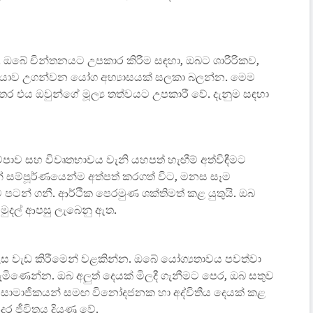
. ඔබේ චින්තනයට උපකාර කිරීම සඳහා, ඔබට ශාරීරිකව,
 හැකියාව උගන්වන යෝග අභ්‍යාසයක් සලකා බලන්න. මෙම
 අතර එය ඔවුන්ගේ මූල්‍ය තත්වයට උපකාරී වේ. දැනුම සඳහා
්පාව සහ විවෘතභාවය වැනි යහපත් හැඟීම් අත්විඳීමට
 සම්පූර්ණයෙන්ම අත්පත් කරගත් විට, මනස සෑම
ට පටන් ගනී. ආර්ථික පෙරමුණ ශක්තිමත් කළ යුතුයි. ඔබ
මුදල් ආපසු ලැබෙනු ඇත.
ස වැඩ කිරීමෙන් වළකින්න. ඔබේ යෝග්‍යතාවය පවත්වා
මිණෙන්න. ඔබ අලුත් දෙයක් මිලදී ගැනීමට පෙර, ඔබ සතුව
 සාමාජිකයන් සමඟ විනෝදජනක හා අද්විතීය දෙයක් කළ
දර ජීවිතය දියුණු වේ.