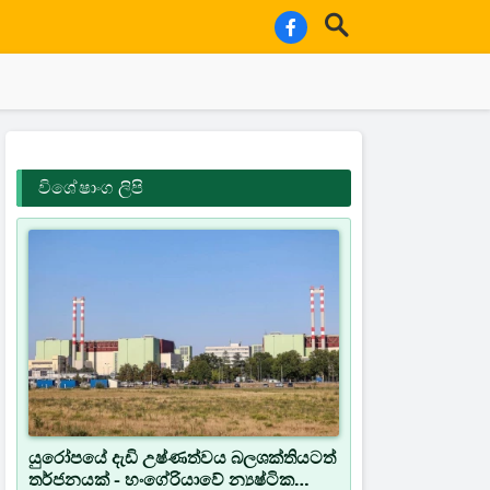
විශේෂාංග ලිපි
යුරෝපයේ දැඩි උෂ්ණත්වය බලශක්තියටත්
තර්ජනයක් - හංගේරියාවේ න්‍යෂ්ටික