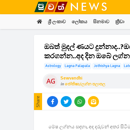
ශ්‍රී ලංකාව
ලෝකය
සිනමාව
ක්‍රීඩා
ඔබත් මුදල් ණයට දුන්නාද..
කරගන්න..අද දින ඔබේ ලග්න
Astrology
Lagna Palapala
Jothishya Lagna
Lat
Sewvandhi
in
ජෝතිෂ්‍ය/ලග්න පලාපල
Share
මේෂ ලග්නය සඳහා, අද දරුවන් අතර සිටීම