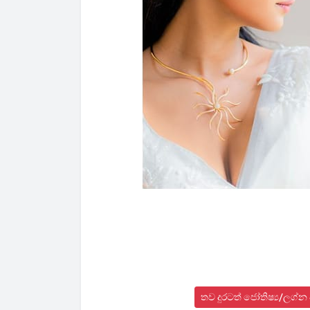
තව දුරටත් ජෝතිෂ්‍ය/ලග්