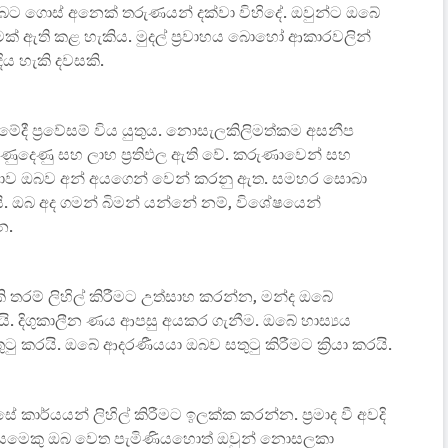
බට ගොස් අනෙක් තරුණයන් දක්වා විහිදේ. ඔවුන්ට ඔබේ
 ඇති කළ හැකිය. මුදල් ප්‍රවාහය බොහෝ ආකාරවලින්
දිය හැකි දවසකි.
ේදී ප්‍රවේසම් විය යුතුය. නොසැලකිලිමත්කම අසනීප
ණුදෙණු සහ ලාභ ප්‍රතිඵල ඇති වේ. කරුණාවෙන් සහ
කියාව ඔබව අන් අයගෙන් වෙන් කරනු ඇත. සමහර සොබා
 ඔබ අද ගමන් බිමන් යන්නේ නම්, විශේෂයෙන්
න.
 තරම් ලිහිල් කිරීමට උත්සාහ කරන්න, මන්ද ඔබේ
යි. දිගුකාලීන ණය ආපසු අයකර ගැනීම. ඔබේ හාස්‍යය
ුටු කරයි. ඔබේ ආදරණීයයා ඔබව සතුටු කිරීමට ක්‍රියා කරයි.
ාර්යයන් ලිහිල් කිරීමට ඉලක්ක කරන්න. ප්‍රමාද වී අවදි
ලා යමෙකු ඔබ වෙත පැමිණියහොත් ඔවුන් නොසලකා