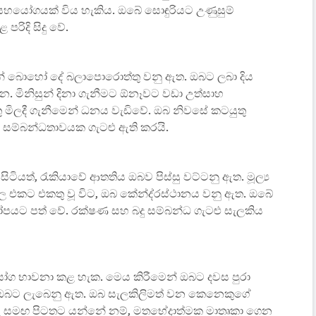
 සහයෝගයක් විය හැකිය. ඔබේ සොඳුරියට උණුසුම්
රිදි සිදු වේ.
බෙන් බොහෝ දේ බලාපොරොත්තු වනු ඇත. ඔබට ලබා දිය
. මිනිසුන් දිනා ගැනීමට ඕනෑවට වඩා උත්සාහ
ු මිලදී ගැනීමෙන් ධනය වැඩිවේ. ඔබ නිවසේ කටයුතු
පවා සම්බන්ධතාවයක ගැටළු ඇති කරයි.
ී සිටියත්, රැකියාවේ ආතතිය ඔබව පිස්සු වට්ටනු ඇත. මූල්‍ය
 එකට එකතු වූ විට, ඔබ කේන්ද්රස්ථානය වනු ඇත. ඔබේ
පයට පත් වේ. රක්ෂණ සහ බදු සම්බන්ධ ගැටළු සැලකිය
යෝග භාවනා කළ හැක. මෙය කිරීමෙන් ඔබට දවස පුරා
පත් ඔබට ලැබෙනු ඇත. ඔබ සැලකිලිමත් වන කෙනෙකුගේ
කරු සමඟ පිටතට යන්නේ නම්, මතභේදාත්මක මාතෘකා ගෙන