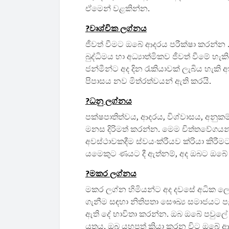
ඒමෙන් වළකින්න.
?️වෘශ්චික ලග්නය
ජීවත් වීමට ඔබේ ආදරය පරීක්ෂා කරන්න 
බුද්ධිමය හා අධ්‍යාත්මිකව ජීවත් වීමේ
ජන්මීන්ට අද දින රැකියාවක් ලැබිය හැකි
පිපාසය නව මිත්රත්වයන් ඇති කරයි.
?️ධනු ලග්නය
පක්ෂපාතිත්වය, ආදරය, විශ්වාසය, අනුකම
මනස දිරිමත් කරන්න. මෙම චිත්තවේගයන්
අවස්ථාවකදීම ස්වයංක්රීයව ක්රියා කිරීම
යමෙකුට ණයට දී ඇත්නම්, අද ඔබට ඔබේ 
?️මකර ලග්නය
මකර ලග්න හිමියන්ට අද දවසේ අධික ලෙ
ගැනීම සඳහා නිතිපතා සෞඛ්‍ය සමාජයට පැ
ඇති දේ භාවිතා කරන්න. ඔබ ඔබේ පවුලේ
යුතුය. ඔබ යහපත් ක්‍රියා කරන විට ඔබේ ආ