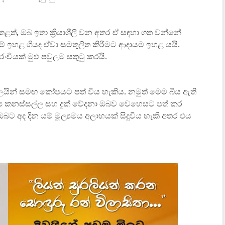
කළත්, ඔබ ඉතා ක්‍රියාශීලී වන අතර ඒ සඳහා ගත වන්නේ
දම් ඉහළ ගියද ඒවා සමතුලිත කිරීමට ආදායම ඉහළ යයි.
ංචියක් මුළු පවුලම සතුටු කරයි.
ගලයින් සමඟ කෝපයට පත් විය හැකිය. නමුත් මෙම බිය ඇති
ය කනස්සල්ල සහ දුක් වේදනා ඔබව වෙහෙසට පත් කර
ට අද දින යම් මූල්‍යමය අලාභයක් සිදුවිය හැකි අතර එය