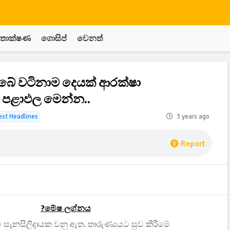
තාක්ෂණ
ගොසිප්
වෙනත්
?ඔබේ වටිනාම දෙයක් ආරක්ෂා
 පළාඵල මෙන්න..
est Headlines
3 years ago
Report
?️මේෂ ලග්නය
 සැනසිලිදායක වනු ඇත. තාරුණ්‍යයට සුව කිරීමේ