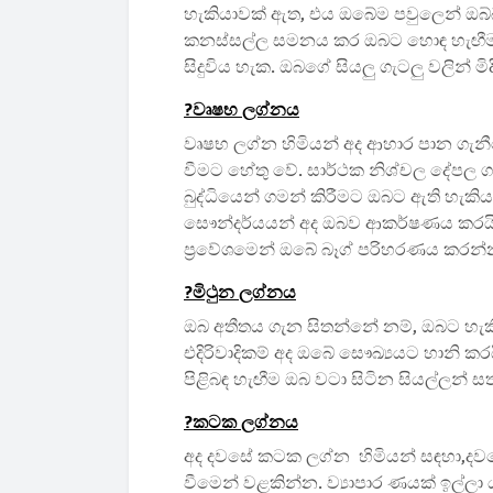
හැකියාවක් ඇත, එය ඔබේම පවුලෙන් ඔබ්
කනස්සල්ල සමනය කර ඔබට හොඳ හැඟීමක්
සිදුවිය හැක. ඔබගේ සියලු ගැටලු වලින් මි
?️වෘෂභ ලග්නය
වෘෂභ ලග්න හිමියන් අද ආහාර පාන ගැනීම
වීමට හේතු වේ. සාර්ථක නිශ්චල දේපල ග
බුද්ධියෙන් ගමන් කිරීමට ඔබට ඇති හැ
සෞන්දර්යයන් අද ඔබව ආකර්ෂණය කරයි.
ප්‍රවේශමෙන් ඔබේ බෑග් පරිහරණය කරන්
?️මිථුන ලග්නය
ඔබ අතීතය ගැන සිතන්නේ නම්, ඔබට හැකි
එදිරිවාදිකම් අද ඔබේ සෞඛ්‍යයට හානි කර
පිළිබඳ හැඟීම ඔබ වටා සිටින සියල්ලන් සත
?️කටක ලග්නය
අද දවසේ කටක ලග්න හිමියන් සඳහා,දවසේ ක
වීමෙන් වළකින්න. ව්‍යාපාර ණයක් ඉල්