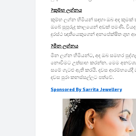
?️කුම්භ ලග්නය
කුම්භ ලග්න හිමියන් සඳහා ඔබ අද කුමක් 
ඔබේ සුපුරුදු කාලයෙන් අඩක් පමණි. විය
දුරස්ථ ඥාතියෙකුගෙන් අනපේක්ෂිත ශුභ ආර
?️මීන ලග්නය
මීන ලග්න හිමියන්ට, අද ඔබ සමහර පුද්
නොවීමට උත්සාහ කරන්න. මෙම අනවශ්‍
සමේ ගැටළු ඇති කරයි. දවස ආරම්භයේදී ඔබ
දවස පුරා කනස්සල්ලට පත්වේ.
Sponsored By Sarrita Jewellery