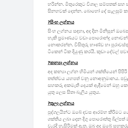
හරින්න. මිතුරෙකුට විශාල සම්පතක් සහ
සිනහවක් දෙන්න. බොහෝ දේ සැලසුම් කළ ප
?️සිංහ ලග්නය
සිංහ ලග්නය සඳහා, අද දින මිනිසුන් ඔ
හැකි ප්‍රමාණයට වඩා පොරොන්දු නොවන්න
නොකරන්න. විසිතුරු භාණ්ඩ හා පුරාවස්ත
ටිකෙන් ටික දියුණු කරයි. කුඩා දේවල් 
?️කන්‍යා ලග්නය
අද කන්‍යා ලග්න හිමියන් ශක්තියෙන් පිපිර
තත්ත්වය යහපත් වනු නොඅනුමානය. පවුල
සහකරු අකමැති දෙයක් ඇඳීමෙන් ඔහු කෝ
යුතු ලෙස සිතා බැලිය යුතුය.
?️තුලා ලග්නය
පුද්ගලයින්ට ඔබේ දවස ආරම්භ කිරීමට 
ශක්තිය ලබා දෙන දිගු පොරොත්තු බිල්
වැරදි හැසිරීමක් ඇත. ඔබ අද ඔබේ සහ