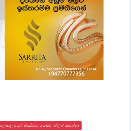
න පලාපල පුවත් කියවීමට මෙතන ක්ලික් කරන්න