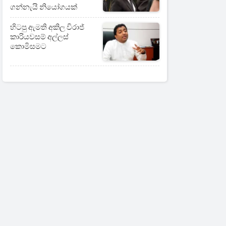
ගන්නැයි නියෝගයක්
හිටපු ඇමති අකිල විරාජ්
කාරියවසම් අල්ලස්
කොමිසමට