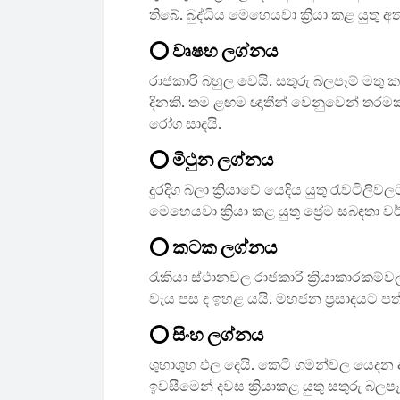
තිබේ. බුද්ධිය මෙහෙයවා ක්‍රියා කළ යුතු
⭕ වෘෂභ ලග්නය
රාජකාරි බහුල වෙයි. සතුරු බලපෑම් මතු කර
දිනකි. තම ළඟම ඥාතීන් වෙනුවෙන් තරමක්
රෝග සාදයි.
⭕ මිථුන ලග්නය
දුරදිග බලා ක්‍රියාවේ යෙදිය යුතු රැවටිලි
මෙහෙයවා ක්‍රියා කළ යුතු ප්‍රේම සබඳතා 
⭕ කටක ලග්නය
රැකියා ස්ථානවල රාජකාරි ක්‍රියාකාරකම්ව
වැය පස ද ඉහළ යයි. මහජන ප්‍රසාදයට පත
⭕ සිංහ ලග්නය
ශුභාශුභ ඵල දෙයි. කෙටි ගමන්වල යෙදන 
ඉවසීමෙන් දවස ක්‍රියාකළ යුතු සතුරු බල