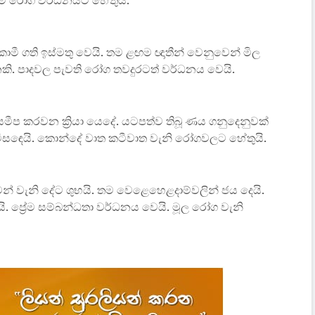
ම් රෝග වර්ධනයට හේතුයි.
කාමී ගති ඉස්මතු වෙයි. තම ළඟම ඥාතීන් වෙනුවෙන් මිල
ිනකි. පාදවල පැවති රෝග තවදුරටත් වර්ධනය වෙයි.
න් සමීප කරවන ක්‍රියා යෙදේ. යටපත්ව තිබූ ණය ගනුදෙනුවක්
 විසඳෙයි. කොන්දේ වාත කටීවාත වැනි රෝගවලට හේතුයි.
බිමන් වැනි දේට ශුභයි. තම වෙළෙහෙළදාම්වලින් ජය දෙයි.
රයි. ප්‍රේම සම්බන්ධතා වර්ධනය වෙයි. මූල රෝග වැනි