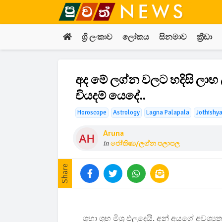
ශ්‍රී ලංකාව
ලෝකය
සිනමාව
ක්‍රීඩා
අද මේ ලග්න වලට හදිසි ලාභ
වියදම් යෙදේ..
Horoscope
Astrology
Lagna Palapala
Jothishy
Aruna
in
ජෝතිෂ්‍ය/ලග්න පලාපල
Share
ශුභා ශුභ මිශ්‍ර ඵලදෙයි. අන් අයගේ අවශ්‍