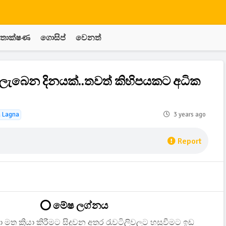
තාක්ෂණ
ගොසිප්
වෙනත්
 ලැබෙන දිනයක්..තවත් කිහිපයකට අධික
a Lagna
3 years ago
Report
⭕ මේෂ ලග්නය
යතා මත ක්‍රියා කිරීමට සිදුවන අතර රැවටිලිවලට හසුවීමට ඉඩ