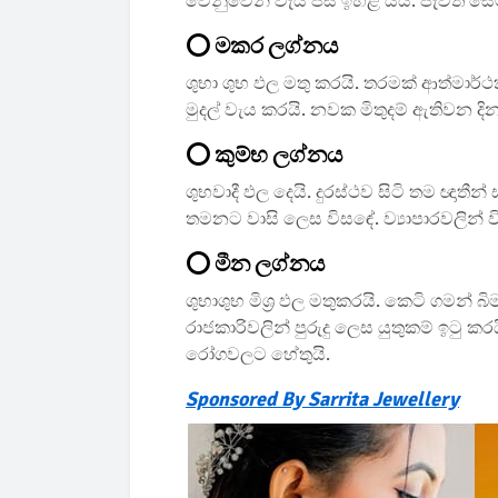
වෙනුවෙන් වැය පස ඉහළ යයි. පැවති සෙ
⭕ මකර ලග්නය
ශුභා ශුභ ඵල මතු කරයි. තරමක් ආත්මාර්ථ
මුදල් වැය කරයි. නවක මිතුදම් ඇතිවන ද
⭕ කුම්භ ලග්නය
ශුභවාදී ඵල දෙයි. දුරස්ථව සිටි තම ඥාතී
තමනට වාසි ලෙස විසඳේ. ව්‍යාපාරවලින්
⭕ මීන ලග්නය
ශුභාශුභ මිශ්‍ර ඵල මතුකරයි. කෙටි ගමන් 
රාජකාරිවලින් පුරුදු ලෙස යුතුකම් ඉටු ක
රෝගවලට හේතුයි.
Sponsored By Sarrita Jewellery