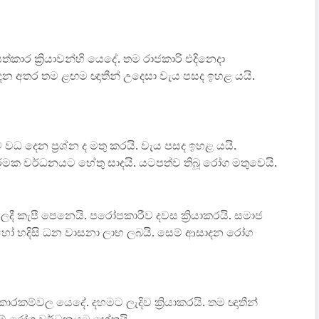
ජ සත්කාර ක්‍රියාවන්හි යෙදේ. තම රාජකාරි එදිනෙදා
ෙදෙන අතර තම ළඟම ඥාතීන් උදෙසා වැය පසද ඉහළ යයි.
වධ දෙන ප්‍රශ්න ද මතු කරයි. වැය පසද ඉහළ යයි.
තරමක වර්ධනයට හේතු සාදයි. යටපත්ව තිබූ රෝග මතුවෙයි.
වලදී කැපී පෙනෙයි. පරෝපකාරීව දවස ක්‍රියාකරයි. සමාජ
න් හෝ හදිසි ධන වාසනා ලාභ ලබයි. සෙම් ආසාදන රෝග
රියාකාරකම්වල යෙදේ. දහමට ලැදිව ක්‍රියාකරයි. තම ඥාතීන්