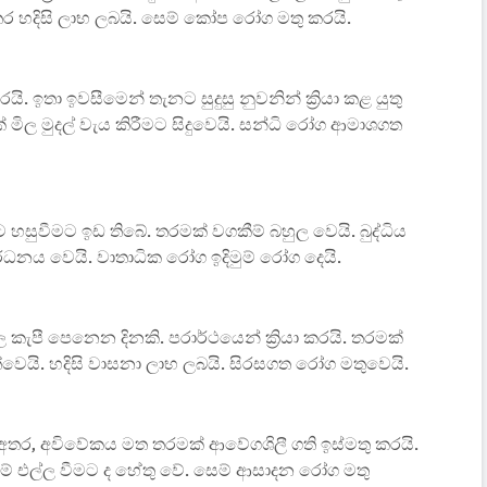
 අතර හදිසි ලාභ ලබයි. සෙම් කෝප රෝග මතු කරයි.
යි. ඉතා ඉවසීමෙන් තැනට සුදුසු නුවනින් ක්‍රියා කළ යුතු
 මිල මුදල් වැය කිරීමට සිදුවෙයි. සන්ධි රෝග ආමාශගත
වලට හසුවීමට ඉඩ තිබේ. තරමක් වගකීම් බහුල වෙයි. බුද්ධිය
වර්ධනය වෙයි. වාතාධික රෝග ඉදිමුම් රෝග දෙයි.
ල කැපී පෙනෙන දිනකි. පරාර්ථයෙන් ක්‍රියා කරයි. තරමක්
්වෙයි. හදිසි වාසනා ලාභ ලබයි. සිරසගත රෝග මතුවෙයි.
අතර, අවිවේකය මත තරමක් ආවේගශිලී ගති ඉස්මතු කරයි.
පෑම් එල්ල වීමට ද හේතු වේ. සෙම් ආසාදන රෝග මතු