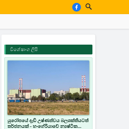
විශේෂාංග ලිපි
යුරෝපයේ දැඩි උෂ්ණත්වය බලශක්තියටත්
තර්ජනයක් - හංගේරියාවේ න්‍යෂ්ටික