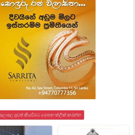
න පලාපල පුවත් කියවීමට මෙතන ක්ලික් කරන්න