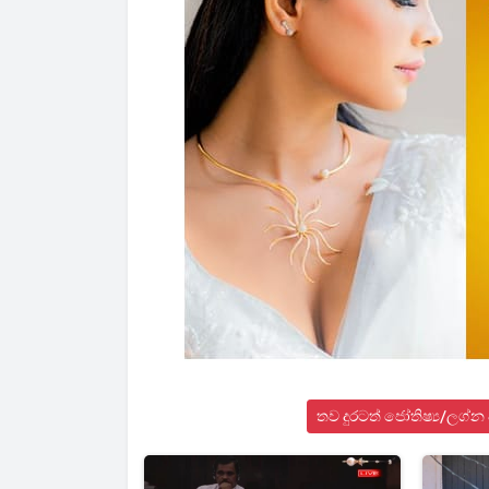
තව දුරටත් ජෝතිෂ්‍ය/ලග්