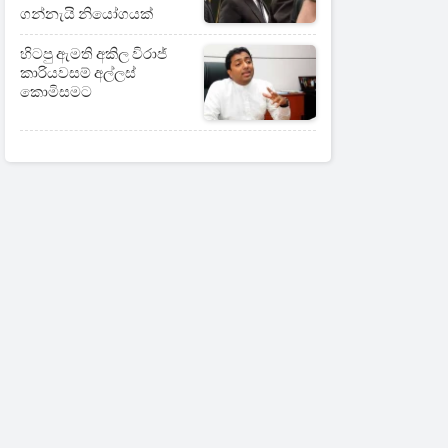
ගන්නැයි නියෝගයක්
හිටපු ඇමති අකිල විරාජ්
කාරියවසම් අල්ලස්
කොමිසමට