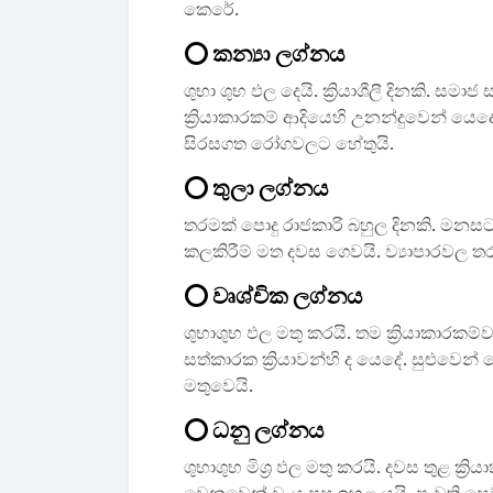
කෙරේ.
⭕ කන්‍යා ලග්නය
ශුභා ශුභ ඵල දෙයි. ක්‍රියාශීලී දිනකි. සමා
ක්‍රියාකාරකම් ආදියෙහි උනන්දුවෙන් ය
සිරසගත රෝගවලට හේතුයි.
⭕ තුලා ලග්නය
තරමක් පොදු රාජකාරි බහුල දිනකි. මනසට 
කලකිරීම් මත දවස ගෙවයි. ව්‍යාපාරවල 
⭕ වෘශ්චික ලග්නය
ශුභාශුභ ඵල මතු කරයි. තම ක්‍රියාකාරකම්
සත්කාරක ක්‍රියාවන්හි ද යෙදේ. සුළුවෙ
මතුවෙයි.
⭕ ධනු ලග්නය
ශුභාශුභ මිශ්‍ර ඵල මතු කරයි. දවස තුළ ක්‍