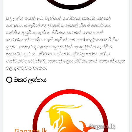
සඳු ලග්නයෙන් අට වැන්නේ ගෝචරය එතරම් යහපත්
නොවේ. එබැවින් අද දවසේ ඔබෙගේ හිතේ ධෛර්යය
ශක්තිය අඩුවිය හැකිය. ජීවිතය සම්බන්ධ අයහපත්
කාරණාවන් යෙදිය හැකි බැවින් බොහෝ කල්පනාකාරී විය
යුතුය. අනතුරුදායක කටයුතුවලින් සහමුලින්ම ඈත්වීම
නුවණට හුරුය. ශරීර අභ්‍යන්තරය දුර්වල කරන රෝග
ඇතිවීමටද ඉඩ තිබේ. යහපත් ලෙස සිටියහොත් ඉහත කී අශුභ
ඵල ද අඩු විය හැකිය.
⭕ මකර ලග්නය