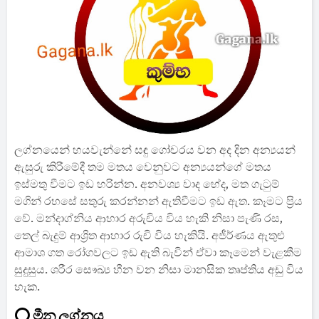
ලග්නයෙන් හයවැන්නේ සඳු ගෝචරය වන අද දින අන්‍යයන්
ඇසුරු කිරීමේදී තම මතය වෙනුවට අන්‍යයන්ගේ මතය
ඉස්මතු වීමට ඉඩ හරින්න. අනවශ්‍ය වාද භේද, මත ගැටුම්
මගින් රහසේ සතුරු කරන්නන් ඇතිවීමට ඉඩ ඇත. කෑමට ප්‍රිය
වේ. මන්දාග්නිය ආහාර අරුචිය විය හැකි නිසා පැණි රස,
තෙල් බැදුම් ආශ්‍රිත ආහාර රුචි විය හැකියි. අජීර්ණය ඇතුළු
ආමාශ ගත රෝගවලට ඉඩ ඇති බැවින් ඒවා කෑමෙන් වැළකීම
සුදුසුය. ශරීර සෞඛ්‍ය හීන වන නිසා මානසික තෘප්තිය අඩු විය
හැක.
⭕ මීන ලග්නය