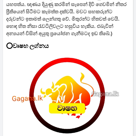
යහපත්ය. ඥාණය දියුණු කරමින් සැපෙන් දිවි ගෙවමින් නිතර
ප්‍රීතියෙන් සිටීමට කැමත්ත දක්වයි. මවට සහකරුන්ට
දරුවන්ට ඉතාමත් ලෙන්ගතු වේ. මිතුරන්ට හිතවත් වෙයි.
හොඳ හිත නිසා රැවටිලිවලට හසුවිය හැකිය. එබැවින්
අන්‍යයන් විසින් අයුතු ප්‍රයෝජන ගැනීමටද ඉඩ තිබේ.)
⭕වෘෂභ ලග්නය