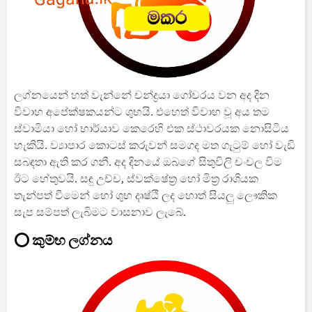
ලග්නයෙන් හත් වැන්නේ චන්ද්‍රයා ගෝචරය වන අද දින
විවාහ අපේක්ෂකයන්ට ශුභයි. එහෙත් විවාහ වූ අය තම
ස්වාමියා හෝ භාර්යාව කෙරෙහි එක ස්ථාවරයක නොසිටිය
හැකියි. ව්‍යාපාර කොටස් කරුවන් සමගද මත ගැටුම් හෝ වැඩි
සබඳතා ඇති කර ගනී. අද දිනයේ ඔබගේ සිතුවිලි චංචල විම
ඊට හේතුවයි. සඳු උච්ච, ස්වක්ෂේත්‍ර හෝ මිත්‍ර රාශියක
තැන්පත් වීමෙන් හෝ ශුභ දෘෂ්ඨි ලද හොත් සියලු ලෞකික
සැප සම්පත් ලැබිමට වාසනාව ලැබේ.
⭕ කුම්භ ලග්නය