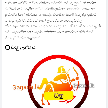
සාර්ථක වෙයි. ස්වයං රැකියා මෙන්ම තම දැනුමෙන් කරන
රැකියාවන් ප්‍රචලිත වෙයි. ඔබේ දක්ෂතා කෙරෙහි ආයතන
ප්‍රධානීන්ගේ අවධානය යොමු වීමෙන් ඔබේ මතු දියුණුවට
පෑදේ. ගුරු වෘත්තියේ හෝ උපදේශක තනතුරුවල
නියැලෙන්නන් ගෞරවාදරයට පාත්‍ර වේ. නිරෝගී භාවය ඇති
වේ. ලෞකික සහ ලෝකෝත්තර දෙයාකාරයෙන්ම ඔබේ
දියුණුවට මග සැළසේ.
⭕ ධනු ලග්නය