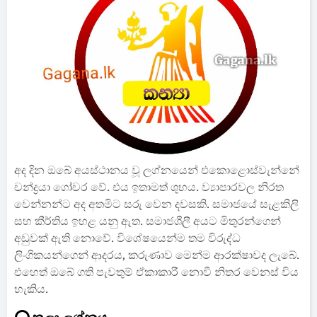
අද දින ඔබේ අයස්ථානය වූ ලග්නයෙන් එකොළොස්වැන්නේ
චන්ද්‍රයා ගෝචර වේ. එය ඉතාමත් ශුභය. ව්‍යාපාරවල නිරත
වෙන්නන්ට අද අතමිට සරු වෙන දවසකි. සමාජයේ සැළකිලි
සහ කීර්තිය ඉහළ යනු ඇත. සමාජශීලී අයට මිතුරන්ගෙන්
අඩුවක් ඇති නොවේ. විශේෂයෙන්ම තම විරුද්ධ
ලිංගිකයන්ගෙන් ආදරය, කරුණාව මෙන්ම ආරක්ෂාවද ලැබේ.
එහෙත් ඔබේ ගති පැවතුම් ඒකාකාරී නොවී නිතර වෙනස් විය
හැකිය.