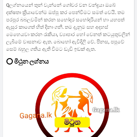
Qලග්නයෙන් තුන් වැන්නේ ගෝචර වන වන්ද්‍රයා ඔබේ
දක්ෂතා ක්‍රියාවෙන්ම ඔප්පු කර පෙන්වීමට සමත් වෙයි. තම
පරපුර බබලවමින් කරන සහෝදර සහෝදරියන් හා යහපත්
ඇසුර කාගෙත් හිත් දිනා ගනී. තම දැනුම සහ අදහස්
මෙහෙයවා කරන රැකියා, ව්‍යාපාර හෝ වෙනත් කටයුතුවලින්
ලැබීමේ වාසනාව ඇත. බොහෝ ඇවිදිලි වේ. පීනස, පපුවේ
සෙම් බහුල ගතිය ඇති වීමට ඩැඩි ඉඩක් ඇත.
⭕ මිථුන ලග්නය