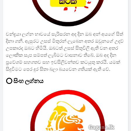
චන්ද්‍රයා ලග්න භාවයේ සැරිසරන අද දින ඔබ අන් අයගේ සිත්
දිනා ගනී. ඇසුරට උසස් මිතුරන් ලැබෙන අතර ඔවුනගේ උදව්
උපකාරද ඔබට හිමියි. ඔබටත් උසස් සිතුවිලි ඇති වන අතර
ලෞකික සැප සම්පත් ලැබීමට වාසනාව ති‍බේ. ඔබ අද දින
ප්‍රවේශම් සහගතව සහ ඉවසිලිවන්තව කටයුතු කරයි. යමක්
සිදුවීමට පෙර දුර සිතා බලා බයවෙන ගතියක් ඇති වේ.
⭕ සිංහ ලග්නය