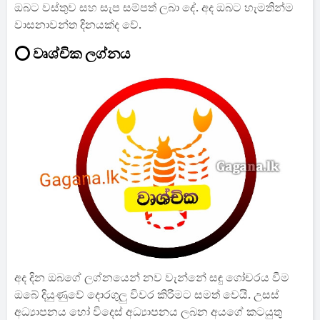
ඔබට වස්තුව සහ සැප සම්පත් ලබා දේ. අද ඔබට හැමතින්ම
වාසනාවන්ත දිනයක්ද වේ.
⭕ වෘශ්චික ලග්නය
අද දින ඔබගේ ලග්නයෙන් නව වැන්නේ සඳු ගෝචරය වීම
ඔබේ දියුණුවේ දොරගුලු විවර කිරීමට සමත් වෙයි. උසස්
අධ්‍යාපනය හෝ විදෙස් අධ්‍යාපනය ලබන අයගේ කටයුතු