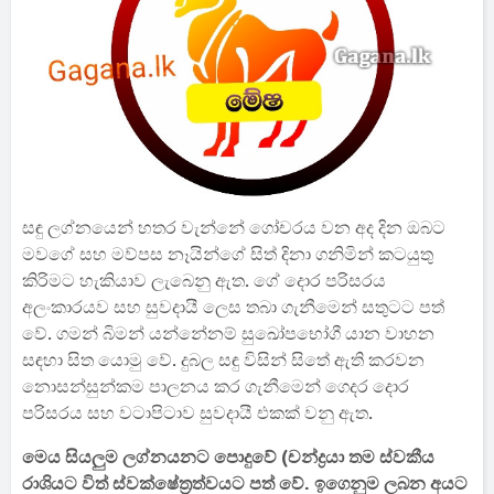
සඳු ලග්නයෙන් හතර වැන්නේ ගෝචරය වන අද දින ඔබට
මවගේ සහ මව්පස නෑයින්ගේ සිත් දිනා ගනිමින් කටයුතු
කිරිමට හැකියාව ලැබෙනු ඇත. ගේ දොර පරිසරය
අලංකාරයව සහ සුවදායී ලෙස තබා ගැනීමෙන් සතුටට පත්
වේ. ගමන් බිමන් යන්නේනම් සුඛෝපභෝගී යාන වාහන
සඳහා සිත යොමු වේ. දුබල සඳු විසින් සිතේ ඇති කරවන
නොසන්සුන්කම පාලනය කර ගැනීමෙන් ගෙදර දොර
පරිසරය සහ වටාපිටාව සුවදායී එකක් වනු ඇත.
මෙය සියලුම ලග්නයනට පොදුවේ (චන්ද්‍රයා තම ස්වකීය
රාශියට විත් ස්වක්ෂේත්‍රත්වයට පත් වේ. ඉගෙනුම ලබන අයට