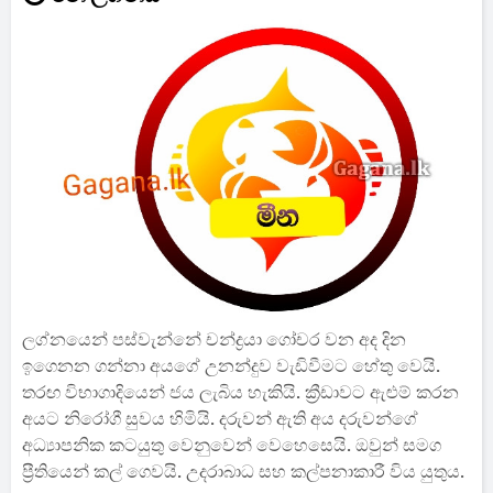
ලග්නයෙන් පස්වැන්නේ චන්ද්‍රයා ගෝචර වන අද දින
ඉගෙනන ගන්නා අයගේ උනන්දුව වැඩිවීමට හේතු වෙයි.
තරඟ විභාගාදියෙන් ජය ලැබිය හැකියි. ක්‍රීඩාවට ඇළුම් කරන
අයට නිරෝගී සුවය හිමියි. දරුවන් ඇති අය දරුවන්ගේ
අධ්‍යාපනික කටයුතු වෙනුවෙන් වෙහෙසෙයි. ඔවුන් සමග
ප්‍රීතියෙන් කල් ගෙවයි. උදරාබාධ සහ කල්පනාකාරී විය යුතුය.