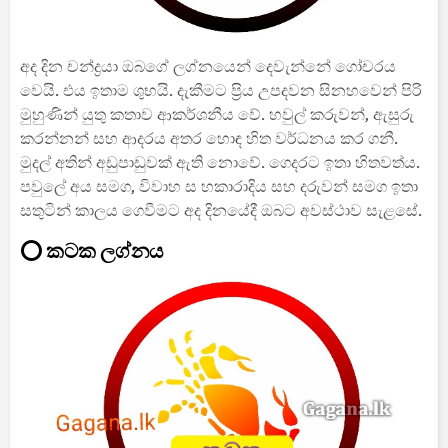
අද දින චන්ද්‍රයා ඔබගේ ලග්නයෙන් දෙවැන්නේ ගෝචරය
වෙයි. එය ඉතාම ශුභයි. දැකීමට ප්‍රිය උපදවන සිනහවෙන් පිරි
මුහුණින් යුතු කතාව ආකර්ශනීය වේ. හවුල් කරුවන්, ඇසුරු
කරන්නන් සහ ආදරය අතර හොඳ හිත වර්ධනය කර ගනී.
මුදල් අතින් අඩුපාඩුවක් ඇති නොවේ. ගෙදරට ඉතා හිතවත්ය.
පවුලේ අය සමග, විවාහ ස හකාරාදිය සහ දරුවන් සමග ඉතා
සතුටින් කාලය ගෙවීමට අද දිනයේදී ඔබට අවස්ථාව සැළසේ.
⭕ කටක ලග්නය