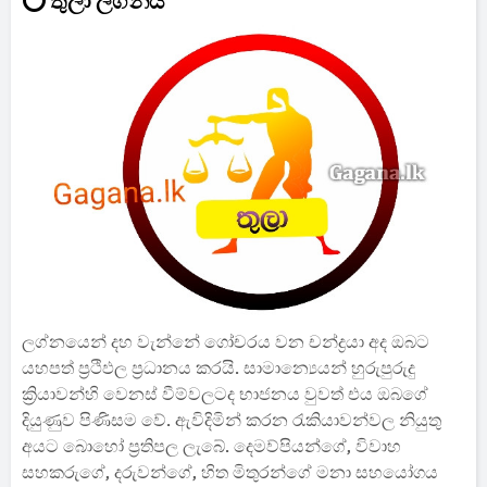
⭕ තුලා ලග්නය
ලග්නයෙන් දහ වැන්නේ ගෝචරය වන චන්ද්‍රයා අද ඔබට
යහපත් ප්‍රථිඵල ප්‍රධානය කරයි. සාමාන්‍යෙයන් හුරුපුරුදු
ක්‍රියාවන්හි වෙනස් වීම්වලටද භාජනය වුවත් එය ඔබගේ
දියුණුව පිණිසම වේ. ඇවිදිමින් කරන රැකියාවන්වල නියුතු
අයට බොහෝ ප්‍රතිපල ලැබේ. දෙමව්පියන්ගේ, විවාහ
සහකරුගේ, දරුවන්ගේ, හිත මිතුරන්ගේ මනා සහයෝගය