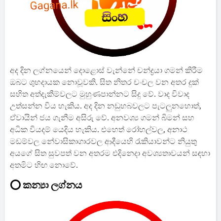
අද දින ලග්නයෙන් දොළොස් වැන්නේ චන්ද්‍රයා ගමන් කිරීම
ඔබට ශුභදායක නොවූවකි. සිත නිතර චංචල වන අතර දුක්
සහිත අත්දැකීම්වලට මුහුණපාන්නට සිදු වේ. වාද විවාද
උත්සන්න විය හැකිය. අද දින නඩුහබවලට පැටලුනහොත්,
ඒවායින් ජය ගැනීම අසිරු වේ. අනවශ්‍ය ගමන් බිමන් සහ
අධික වියදම් යෙදිය හැකිය. එහෙත් රෝහල්වල, අනාථ
මඩම්වල නේවාසිකාගාරවල ආදීයෙහි රැකියාවන්ට නියුතු
අයගේ සිත සුවපත් වන අතරම එදිනෙදා අවශ්‍යතාවයන් සඳහා
අතමිට හිඟ නොවේ.
⭕ කන්‍යා ලග්නය