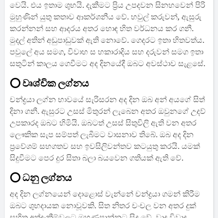
වෙයි. එය ඉතාම ශුභයි. දැකීමට ප්‍රිය උපදවන සිනහවෙන් පිරි
මුහුණින් යුතු කතාව ආකර්ශනීය වේ. හවුල් කරුවන්, ඇසුරු
කරන්නන් සහ ආදරය අතර හොඳ හිත වර්ධනය කර ගනී.
මුදල් අතින් අඩුපාඩුවක් ඇති නොවේ. ගෙදරට ඉතා හිතවත්ය.
පවුලේ අය සමග, විවාහ ස හකාරාදිය සහ දරුවන් සමග ඉතා
සතුටින් කාලය ගෙවීමට අද දිනයේදී ඔබට අවස්ථාව සැළසේ.
⭕ වෘශ්චික ලග්නය
චන්ද්‍රයා ලග්න භාවයේ සැරිසරන අද දින ඔබ අන් අයගේ සිත්
දිනා ගනී. ඇසුරට උසස් මිතුරන් ලැබෙන අතර ඔවුනගේ උදව්
උපකාරද ඔබට හිමියි. ඔබටත් උසස් සිතුවිලි ඇති වන අතර
ලෞකික සැප සම්පත් ලැබීමට වාසනාව ති‍බේ. ඔබ අද දින
ප්‍රවේශම් සහගතව සහ ඉවසිලිවන්තව කටයුතු කරයි. යමක්
සිදුවීමට පෙර දුර සිතා බලා බයවෙන ගතියක් ඇති වේ.
⭕ ධනු ලග්නය
අද දින ලග්නයෙන් දොළොස් වැන්නේ චන්ද්‍රයා ගමන් කිරීම
ඔබට ශුභදායක නොවූවකි. සිත නිතර චංචල වන අතර දුක්
සහිත අත්දැකීම්වලට මුහුණපාන්නට සිදු වේ. වාද විවාද