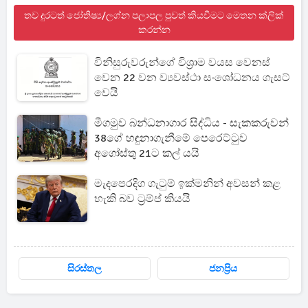
තව දුරටත් ජෝතිෂ්‍ය/ලග්න පලාපල පුවත් කියවීමට මෙතන ක්ලික්
කරන්න
විනිසුරුවරුන්ගේ විශ්‍රාම වයස වෙනස්
වෙන 22 වන ව්‍යවස්ථා සංශෝධනය ගැසට්
වෙයි
මීගමුව බන්ධනාගාර සිද්ධිය - සැකකරුවන්
38ගේ හඳුනාගැනීමේ පෙරෙට්ටුව
අගෝස්තු 21ට කල් යයි
මැදපෙරදිග ගැටුම් ඉක්මනින් අවසන් කළ
හැකි බව ට්‍රම්ප් කියයි
සිරස්තල
ජනප්‍රිය