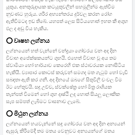
යුතුය. අනතුරුදායක කටයුතුවලින් සහමුලින්ම ඈත්වීම
නුවණට හුරුය. ශරීර අභ්‍යන්තරය දුර්වල කරන රෝග
ඇතිවීමටද ඉඩ තිබේ. යහපත් ලෙස සිටියහොත් ඉහත කී අශුභ
ඵල ද අඩු විය හැකිය.
⭕ වෘෂභ ලග්නය
ලග්නයෙන් හත් වැන්නේ චන්ද්‍රයා ගෝචරය වන අද දින
විවාහ අපේක්ෂකයන්ට ශුභයි. එහෙත් විවාහ වූ අය තම
ස්වාමියා හෝ භාර්යාව කෙරෙහි එක ස්ථාවරයක නොසිටිය
හැකියි. ව්‍යාපාර කොටස් කරුවන් සමගද මත ගැටුම් හෝ වැඩි
සබඳතා ඇති කර ගනී. අද දිනයේ ඔබගේ සිතුවිලි චංචල විම
ඊට හේතුවයි. සඳු උච්ච, ස්වක්ෂේත්‍ර හෝ මිත්‍ර රාශියක
තැන්පත් වීමෙන් හෝ ශුභ දෘෂ්ඨි ලද හොත් සියලු ලෞකික
සැප සම්පත් ලැබිමට වාසනාව ලැබේ.
⭕ මිථුන ලග්නය
ලග්නයෙන් හයවැන්නේ සඳු ගෝචරය වන අද දින අන්‍යයන්
ඇසුරු කිරීමේදී තම මතය වෙනුවට අන්‍යයන්ගේ මතය