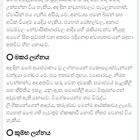
උත්සන්න විය හැකිය. අද දින නඩුහබවලට පැටලුනහොත්,
ඒවායින් ජය ගැනීම අසිරු වේ. අනවශ්‍ය ගමන් බිමන් සහ
අධික වියදම් යෙදිය හැකිය. එහෙත් රෝහල්වල, අනාථ
මඩම්වල නේවාසිකාගාරවල ආදීයෙහි රැකියාවන්ට නියුතු
අයගේ සිත සුවපත් වන අතරම එදිනෙදා අවශ්‍යතාවයන් සඳහා
අතමිට හිඟ නොවේ.
⭕ මකර ලග්නය
අද දින ඔබේ අයස්ථානය වූ ලග්නයෙන් එකොළොස්වැන්නේ
චන්ද්‍රයා ගෝචර වේ. එය ඉතාමත් ශුභය. ව්‍යාපාරවල නිරත
වෙන්නන්ට අද අතමිට සරු වෙන දවසකි. සමාජයේ සැළකිලි
සහ කීර්තිය ඉහළ යනු ඇත. සමාජශීලී අයට මිතුරන්ගෙන්
අඩුවක් ඇති නොවේ. විශේෂයෙන්ම තම විරුද්ධ
ලිංගිකයන්ගෙන් ආදරය, කරුණාව මෙන්ම ආරක්ෂාවද ලැබේ.
එහෙත් ඔබේ ගති පැවතුම් ඒකාකාරී නොවී නිතර වෙනස් විය
හැකිය.
⭕ කුම්භ ලග්නය