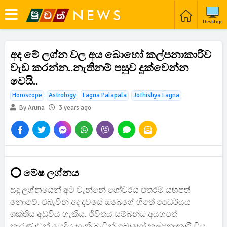
Desktop
අද මේ ලග්න වල අය බොහෝ කල්පනාකාරීව
වැඩ කරන්න..නැතිනම් පසුව දුක්වෙන්න
වෙයි..
Horoscope
Astrology
Lagna Palapala
Jothishya Lagna
By Aruna
3 years ago
⭕ මේෂ ලග්නය
සඳු ලග්නයෙන් අට වැන්නේ ගෝචරය එතරම් යහපත්
නොවේ. එබැවින් අද දවසේ ඔබෙගේ හිතේ ධෛර්යය
ශක්තිය අඩුවිය හැකිය. ජීවිතය සම්බන්ධ අයහපත්
කාරණාවන් යෙදිය හැකි බැවින් බොහෝ කල්පනාකාරී විය