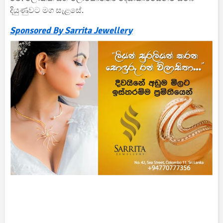
දියුණුවට මග සැළසේ.
Sponsored By Sarrita Jewellery