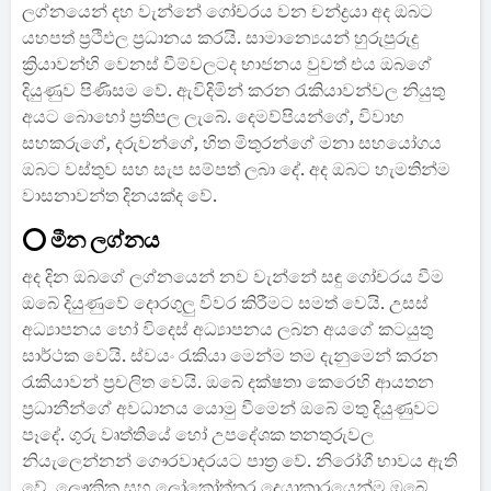
ලග්නයෙන් දහ වැන්නේ ගෝචරය වන චන්ද්‍රයා අද ඔබට
යහපත් ප්‍රථිඵල ප්‍රධානය කරයි. සාමාන්‍යෙයන් හුරුපුරුදු
ක්‍රියාවන්හි වෙනස් වීම්වලටද භාජනය වුවත් එය ඔබගේ
දියුණුව පිණිසම වේ. ඇවිදිමින් කරන රැකියාවන්වල නියුතු
අයට බොහෝ ප්‍රතිපල ලැබේ. දෙමව්පියන්ගේ, විවාහ
සහකරුගේ, දරුවන්ගේ, හිත මිතුරන්ගේ මනා සහයෝගය
ඔබට වස්තුව සහ සැප සම්පත් ලබා දේ. අද ඔබට හැමතින්ම
වාසනාවන්ත දිනයක්ද වේ.
⭕ මීන ලග්නය
අද දින ඔබගේ ලග්නයෙන් නව වැන්නේ සඳු ගෝචරය වීම
ඔබේ දියුණුවේ දොරගුලු විවර කිරීමට සමත් වෙයි. උසස්
අධ්‍යාපනය හෝ විදෙස් අධ්‍යාපනය ලබන අයගේ කටයුතු
සාර්ථක වෙයි. ස්වයං රැකියා මෙන්ම තම දැනුමෙන් කරන
රැකියාවන් ප්‍රචලිත වෙයි. ඔබේ දක්ෂතා කෙරෙහි ආයතන
ප්‍රධානීන්ගේ අවධානය යොමු වීමෙන් ඔබේ මතු දියුණුවට
පෑදේ. ගුරු වෘත්තියේ හෝ උපදේශක තනතුරුවල
නියැලෙන්නන් ගෞරවාදරයට පාත්‍ර වේ. නිරෝගී භාවය ඇති
වේ. ලෞකික සහ ලෝකෝත්තර දෙයාකාරයෙන්ම ඔබේ