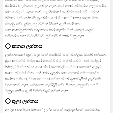
කිරිමට හැකියාව ලැබෙනු ඇත. ගේ දොර පරිසරය අලංකාරව
සහ සුවදායී ලෙස තබා ගැනීමෙන් සතුටට පත් වේ. ගමන්
බිමන් යන්නේනම් සුඛෝපභෝගී යාන වාහන සඳහා සිත
යොමු වේ. දුබල සඳු විසින් සිතේ ඇති කරවන
නොසන්සුන්කම පාලනය කර ගැනීමෙන් ගෙදර දොර
පරිසරය සහ වටාපිටාව සුවදායී එකක් වනු ඇත.
⭕ කන්‍යා ලග්නය
ලග්නයෙන් තුන් වැන්නේ ගෝචර වන වන්ද්‍රයා ඔබේ දක්ෂතා
ක්‍රියාවෙන්ම ඔප්පු කර පෙන්වීමට සමත් වෙයි. තම පරපුර
බබලවමින් කරන සහෝදර සහෝදරියන් හා යහපත් ඇසුර
කාගෙත් හිත් දිනා ගනී. තම දැනුම සහ අදහස් මෙහෙයවා
කරන රැකියා, ව්‍යාපාර හෝ වෙනත් කටයුතුවලින් ලැබීමේ
වාසනාව ඇත. බොහෝ ඇවිදිලි වේ. පීනස, පපුවේ සෙම්
බහුල ගතිය ඇති වීමට ඩැඩි ඉඩක් ඇත.
⭕ තුලා ලග්නය
අද දින චන්ද්‍රයා ඔබගේ ලග්නයෙන් දෙවැන්නේ ගෝචරය