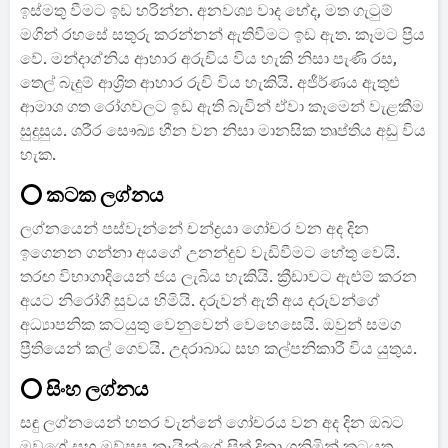
ඉස්මතු වීමට ඉඩ හරින්න. අනවශ්‍ය වාද භේද, මත ගැටුම්
මගින් රහසේ සතුරු කරන්නන් ඇතිවීමට ඉඩ ඇත. කෑමට ප්‍රිය
වේ. මන්දාග්නිය ආහාර අරුචිය විය හැකි නිසා පැණි රස,
තෙල් බැදුම් ආශ්‍රිත ආහාර රුචි විය හැකියි. අජීර්ණය ඇතුළු
ආමාශ ගත රෝගවලට ඉඩ ඇති බැවින් ඒවා කෑමෙන් වැළකීම
සුදුසුය. ශරීර සෞඛ්‍ය හීන වන නිසා මානසික තෘප්තිය අඩු විය
හැක.
⭕ කටක ලග්නය
ලග්නයෙන් පස්වැන්නේ චන්ද්‍රයා ගෝචර වන අද දින
ඉගෙනන ගන්නා අයගේ උනන්දුව වැඩිවීමට හේතු වෙයි.
තරඟ විභාගාදියෙන් ජය ලැබිය හැකියි. ක්‍රීඩාවට ඇළුම් කරන
අයට නිරෝගී සුවය හිමියි. දරුවන් ඇති අය දරුවන්ගේ
අධ්‍යාපනික කටයුතු වෙනුවෙන් වෙහෙසෙයි. ඔවුන් සමග
ප්‍රීතියෙන් කල් ගෙවයි. උදරාබාධ සහ කල්පනිකාරී විය යුතුය.
⭕ සිංහ ලග්නය
සඳු ලග්නයෙන් හතර වැන්නේ ගෝචරය වන අද දින ඔබට
මවගේ සහ මව්පස නෑයින්ගේ සිත් දිනා ගනිමින් කටයුතු