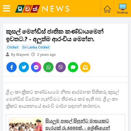
Desktop
කුසල් මෙන්ඩිස් ජාතික කණ්ඩායමෙන්
ඉවතට.? - අලුත්ම ආරංචිය මෙන්න.
Cricket
Sri Lanka Cricket
By Wayomi
2 years ago
ශ්‍රී ලංකා ක්‍රිකට් කණ්ඩායමේ නිත්‍ය ආරම්භක පිතිකරු කුසල්
මෙන්ඩිස් විවේක ගැන්වීමට තීරණය කර ඇති බව ශ්‍රී ලංකා
ක්‍රිකට් ආයතනයේ ආරංචි මාර්ග සඳහන් කරනවා.
සියලුම පාසල් සිසුන්ට මාසයකට
සැරයක් රු.6000ක්. - ශ්‍රේණියෙන්