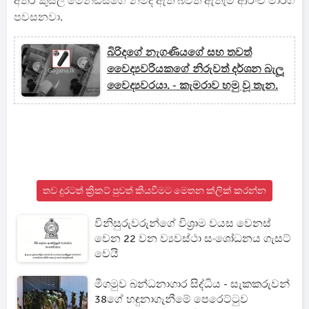
අතර කුසල් මෙන්ඩිස්ගේ නමද ඇති බවත් ඇතැම් ආරංචි මාර්ග
පවසනවා.
බිරිදගේ නැගණියගේ සහ තවත්
වෛද්‍යවරියකගේ නිරුවත් දර්ශන බැලූ
වෛද්‍යවරයා. - කැමරාව හමු වූ තැන.
තව දුරටත් ක්‍රිකට් පුවත් කියවීමට මෙතන ක්ලික් කරන්න
විනිසුරුවරුන්ගේ විශ්‍රාම වයස වෙනස්
වෙන 22 වන ව්‍යවස්ථා සංශෝධනය ගැසට්
වෙයි
මීගමුව බන්ධනාගාර සිද්ධිය - සැකකරුවන්
38ගේ හඳුනාගැනීමේ පෙරෙට්ටුව