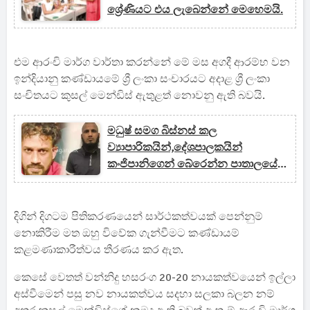
ශ්‍රේණියට එය ලැබෙන්නේ මෙහෙමයි.
එම ආරංචි මාර්ග වාර්තා කරන්නේ මේ මස අගදී ආරම්භ වන
ඉන්දියානු කණ්ඩායමේ ශ්‍රී ලංකා සංචාරයට අදාළ ශ්‍රී ලංකා
සංචිතයට කුසල් මෙන්ඩිස් ඇතුළත් නොවනු ඇති බවයි.
මධුෂ් සමග බිස්නස් කල
ව්‍යාපාරිකයින්,දේශපාලකයින්
කංජිපානිගෙන් බේරෙන්න පාතාලයේ
සහාය ඉල්ලයි.
දිගින් දිගටම පිතිකරණයෙන් සාර්ථකත්වයක් පෙන්නුම්
නොකිරීම මත ඔහු විවේක ගැන්වීමට කණ්ඩායම්
කළමණාකාරීත්වය තීරණය කර ඇත.
කෙසේ වෙතත් වන්නිදු හසරංග 20-20 නායකත්වයෙන් ඉල්ලා
අස්වීමෙන් පසු නව නායකත්වය සදහා සලකා බලන නම්