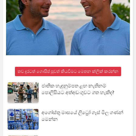
තව දුරටත් ගොසිප් පුවත් කියවීමට මෙතන ක්ලික් කරන්න
ජාතික හැඳුනුම්පත ළඟ නැතිනම්
පොලිසියට අත්අඩංගුවට ගත හැකිද?
අගෝස්තු මාසයේ ලිට්‍රෝ ගෑස් මිල ගණන්
මෙන්න