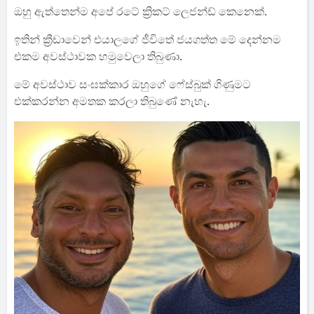
ඔහු ඇත්තෙන්ම අපේ රටේ ක්‍රිකට් ලෙජන්ඩ් කෙනෙක්.
ඉතින් ක්‍රීඩාවෙන් එයාලගේ ජීවිතේ ජයගත්ත මේ දෙන්නම
එකම අවස්ථාවක හමුවෙලා තිබුණා.
මේ අවස්ථාව සංඝක්කාර ඔහුගේ ෆේස්බුක් ගිණුමට
එක්කරන්න අමතක කරලා තිබුණේ නැහැ.