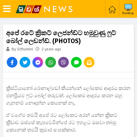
Desktop
අපේ රටේ ක්‍රිකට් ලෙජන්ඩ්ට හමුවුණු ෆුට්
බෝල් ලෙඩන්ඩ්. (PHOTOS)
By Sithumini
2 years ago
ක්‍රිස්ටියානෝ රොනාල්ඩෝ කියන්නේ ලෝකෙම ආදරය කරන
ජනප්‍රියම ෆුට් බෝල් තරුවක්. ලෝකෙම ආදරය කරන ඔහු
ගැනනම් නොදන්න කෙනෙක් නෑ.
ඒ වගේම තමයි අපේ රට ලෝකෙට අරන් යන්න ක්‍රිකට්
ක්‍රීඩාව ඔස්සේ කැපවෙමින්පේ රට ඉහළට ඔසවා තබපු
කෙනෙක් තමයි කුමාර සංඝක්කාර.