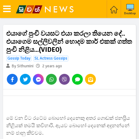
Desktop
එයාගේ පුංචි වයසට එයා කරලා තියෙන දේ..
එයාගෙම සල්ලිවලින් හොදම කාර් එකක් ගත්ත
පුංචි නිළිය...(VIDEO)
Gossip Today
SL Actress Gossips
By Sithumini
2 years ago
මේ වන විට රටේම බොහෝ දෙනෙකු අතර ගොඩක් ජනප්‍රිය
නිළියක් තමයි කවිහාරි. ඇයව බොහෝ දෙනෙක් අදුනන්නේ
නම් ජානු කිව්වම.