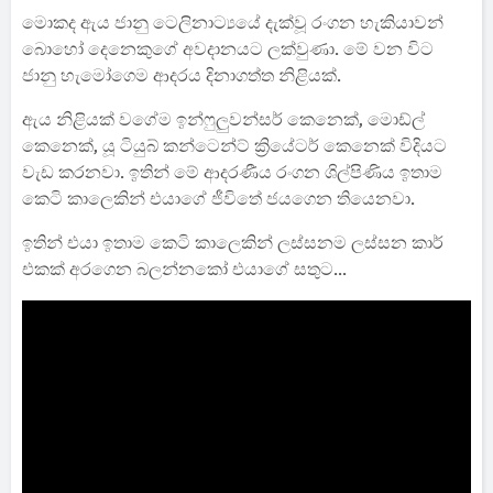
මොකද ඇය ජානු ටෙලිනාට්‍යයේ දැක්වූ රංගන හැකියාවන්
බොහෝ දෙනෙකුගේ අවදානයට ලක්වුණා. මේ වන විට
ජානු හැමෝගෙම ආදරය දිනාගත්ත නිළියක්.
ඇය නිළියක් වගේම ඉන්ෆුලුවන්සර් කෙනෙක්, මොඩ්ල්
කෙනෙක්, යූ ටියුබ් කන්ටෙන්ට් ක්‍රියේටර් කෙනෙක් විදියට
වැඩ කරනවා. ඉතින් මේ ආදරණීය රංගන ශිල්පිණිය ඉතාම
කෙටි කාලෙකින් එයාගේ ජීවිතේ ජයගෙන තියෙනවා.
ඉතින් එයා ඉතාම කෙටි කාලෙකින් ලස්සනම ලස්සන කාර්
එකක් අරගෙන බලන්නකෝ එයාගේ සතුට...