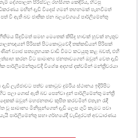
තැම් දේශපාලන පිරිස්වල රහසිගත කෙඳිරිය, හිටපු
කරණය මඟින් දැඩි විදෙස් ගමන් තහනමක් පැනවීමත්
ත් වී ඇති බව ජාතික ජන බලවේගයේ පාර්ලිමේන්තු
තිමය සිදුවීමත් සමඟ මෙතෙක් කිසිදු හාවක් හූවක් නැතුව
පාලනඥයන් පිරිසක් පිටකොටුවේදී තක්කඩියන් පිරිසක්
් ව්‍යාජ සත්‍යග්‍රහයක වාඩි වීමට කටයුතු කළ බවත්, එහි
 උත්සාහ කරන විට සාමාන්‍ය ජනතාවගෙන් ඔවුන් වෙත දැඩි
ක පාර්ලිමේන්තුවේදී විශේෂ අදහස් දක්වමින් මන්ත්‍රීවරයා
දැඩි ලැජ්ජාවට පත්ව කොටුව දුම්රිය ස්ථානය ඉදිරිපිට
ට පලා ගොස් ඇති බව පෙන්වා දුන් පාර්ලිමේන්තු මන්ත්‍රී
දෙකක් ඔවුන් මහජනතාව කුපිත කරවමින් එතැන රැඳී
ත වූ සාමාන්‍ය මිනිසුන්ගෙන් දැඩි ලෙස ගුටි කෑමට පවා
යැයි පාර්ලිමේන්තු සභා ගර්භයේදී වැඩිදුරටත් අවධාරණය