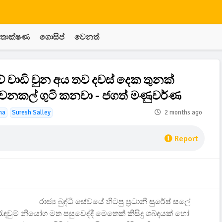
තාක්ෂණ
ගොසිප්
වෙනත්
‍ාඩි වුන අය තව දවස් දෙක තුනක්
ුවනකල් ගුටි කනවා - ජගත් මණුවර්ණ
na
Suresh Salley
2 months ago
Report
රාජ්‍ය බුද්ධි සේවයේ හිටපු ප්‍රධානී සුරේෂ් සලේ
 රැඳවුම් නියෝග මත පසුවෙද්දී මෙතෙක් කිසිදු ශබ්දයක් හෝ