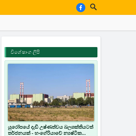
විශේෂාංග ලිපි
යුරෝපයේ දැඩි උෂ්ණත්වය බලශක්තියටත්
තර්ජනයක් - හංගේරියාවේ න්‍යෂ්ටික