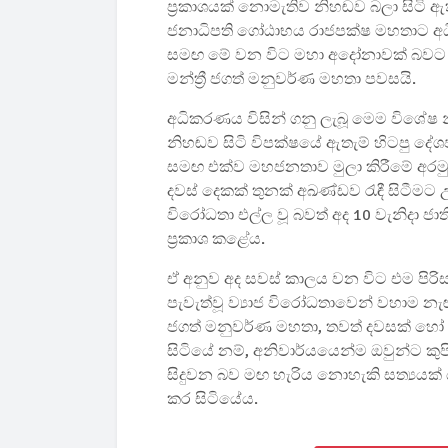
ප්‍රකාශයක් නොමැතිව නිහඬව බලා සිටි ඇ
ජනාධිපති ගෝඨාභය රාජපක්ෂ මහතාට අධි
සමඟ මේ වන විට මහා අදෝනාවක් බවට ප
මන්ත්‍රී ජගත් මනුවර්ණ මහතා පවසයි.
අධිකරණය විසින් ගනු ලැබූ මෙම විශේෂ නී
නිහඬව සිටි විපක්ෂයේ ඇතැම් හිටපු දේශ
සමඟ එක්ව මහජනතාව මුලා කිරීමේ අරමුණින
දවස් දෙකක් තුනක් අඛණ්ඩව රැඳී සිටීමට
විරෝධතා එල්ල වූ බවත් අද 10 වැනිදා ජාති
ප්‍රකාශ කළේය.
ඒ අනුව අද සවස් කාලය වන විට එම පිරිස 
පැවැත්වූ ව්‍යාජ විරෝධතාවෙන් වහාම නැඟි
ජගත් මනුවර්ණ මහතා, තවත් දවසක් හෝ 
සිටියේ නම්, අනිවාර්යයෙන්ම ඔවුන්ට කුපි
සිදුවන බව මඟ හැරිය නොහැකි සත්‍යයක් 
කර සිටියේය.