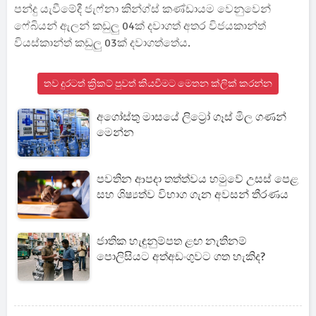
පන්දු යැවීමේදී ජැෆ්නා කින්ග්ස් කණ්ඩායම වෙනුවෙන්
ෆේබියන් ඇලන් කඩුලු 04ක් දවාගත් අතර විජයකාන්ත්
වියස්කාන්ත් කඩුලු 03ක් දවාගත්තේය.
තව දුරටත් ක්‍රිකට් පුවත් කියවීමට මෙතන ක්ලික් කරන්න
අගෝස්තු මාසයේ ලිට්‍රෝ ගෑස් මිල ගණන්
මෙන්න
පවතින ආපදා තත්ත්වය හමුවේ උසස් පෙළ
සහ ශිෂ්‍යත්ව විභාග ගැන අවසන් තීරණය
ජාතික හැඳුනුම්පත ළඟ නැතිනම්
පොලිසියට අත්අඩංගුවට ගත හැකිද?