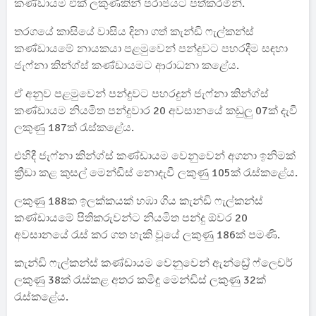
කණ්ඩායම එක් ලකුණකින් පරාජයට පත්කරමිනි.
තරගයේ කාසියේ වාසිය දිනා ගත් කැන්ඩි ෆැල්කන්ස්
කණ්ඩායමේ නායකයා පළමුවෙන් පන්දුවට පහරදීම සඳහා
ජැෆ්නා කින්ග්ස් කණ්ඩායමට ආරාධනා කළේය.
ඒ අනුව පළමුවෙන් පන්දුවට පහරදුන් ජැෆ්නා කින්ග්ස්
කණ්ඩායම නියමිත පන්දුවාර 20 අවසානයේ කඩුලු 07ක් දැවී
ලකුණු 187ක් රැස්කළේය.
එහිදී ජැෆ්නා කින්ග්ස් කණ්ඩායම වෙනුවෙන් අගනා ඉනිමක්
ක්‍රීඩා කළ කුසල් මෙන්ඩිස් නොදැවී ලකුණු 105ක් රැස්කළේය.
ලකුණු 188ක ඉලක්කයක් හඹා ගිය කැන්ඩි ෆැල්කන්ස්
කණ්ඩායමේ පිතිකරුවන්ට නියමිත පන්දු ඕවර 20
අවසානයේ රැස් කර ගත හැකි වූයේ ලකුණු 186ක් පමණි.
කැන්ඩි ෆැල්කන්ස් කණ්ඩායම වෙනුවෙන් ඇන්ඩ්‍රේ ෆ්ලෙචර්
ලකුණු 38ක් රැස්කළ අතර කමිඳු මෙන්ඩිස් ලකුණු 32ක්
රැස්කළේය.