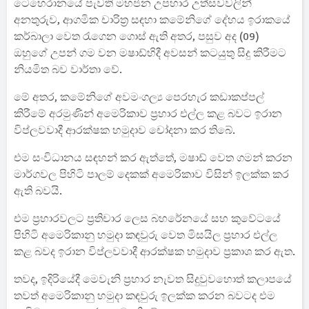
ටෙහෙරානයේ පැවති මහජන උපහාර උත්සවවලින්
අනතුරුව, ආගමික චාරිත්‍ර සඳහා කමේනිගේ දේහය ඉරාකයේ
කර්බාලා වෙත රැගෙන ගොස් ඇති අතර, පසුව අද (09)
ඔහුගේ උපන් ගම වන මෂාඩ්හිදී අවසන් කටයුතු සිදු කිරීමට
නියමිත බව වාර්තා වේ.
මේ අතර, කමේනිගේ අවමංගල්‍ය පෙරහැර කඩාකප්පල්
කිරීමේ අරමුණින් අමෙරිකාව ප්‍රහාර එල්ල කළ බවට ඉරාන
විප්ලවවාදී ආරක්ෂක හමුදාව චෝදනා කර තිබේ.
එම සංවිධානය සඳහන් කර ඇත්තේ, මෂාඩ් වෙත ගමන් කරන
මාර්ගවල පිහිටි පාලම් දෙකක් අමෙරිකාව විසින් ඉලක්ක කර
ඇති බවයි.
එම ප්‍රහාරවලට ප්‍රතිචාර ලෙස බහරේනයේ සහ කුවේටයේ
පිහිටි අමෙරිකානු හමුදා කඳවුරු වෙත මිසයිල ප්‍රහාර එල්ල
කළ බවද ඉරාන විප්ලවවාදී ආරක්ෂක හමුදාව ප්‍රකාශ කර ඇත.
තවද, ඉදිරියේදී මෙවැනි ප්‍රහාර නැවත සිදුවුවහොත් කලාපයේ
තවත් අමෙරිකානු හමුදා කඳවුරු ඉලක්ක කරන බවටද එම