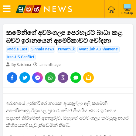
Desktop
කමේනිගේ අවමංගල්‍ය පෙරහැරට බාධා කළ
බවට ඉරානයෙන් අමෙරිකාවට චෝදනා
Middle East
Sinhala news
Puwath.lk
Ayatollah Ali Khamenei
Iran-US Conflict
By R.rishma
a month ago
ඉරානයේ උත්තරීතර නායක අයතුල්ලා අලි කමේනි
අමෙරිකානු-ඊශ්‍රායල ප්‍රහාරයකින් මියගිය බවට ඉරානය
සඳහන් කිරීමෙන් අනතුරුව, ඔහුගේ අවමංගල්‍ය කටයුතු නගර
කිහිපයකදී පැවැත්වෙමින් තිබේ.