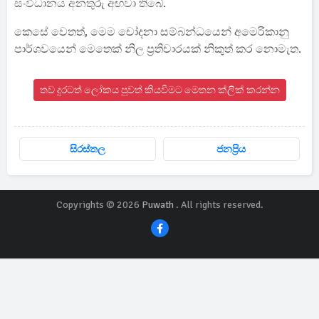
සංවිධානය අනතුරු අඟවා තිබේ.
කෙසේ වෙතත්, මෙම චෝදනා සම්බන්ධයෙන් අමෙරිකානු
පාර්ශවයෙන් මෙතෙක් නිල ප්‍රතිචාරයක් නිකුත් කර නොමැත.
තව දුරටත් ලෝකය පුවත් කියවීමට මෙතන ක්ලික් කරන්න
සිරස්තල
ජනප්‍රිය
Copyrights © 2026
Puwath
. All rights reserved.