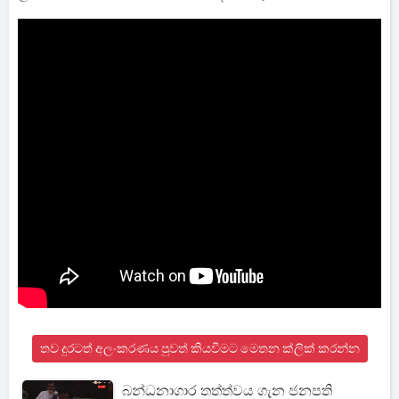
ඒ තමයි අයිස් කියුබ් සත්කාරය. අයිස් කියුබ් එකකින් අපිට
ගොඩක් ලස්සන වෙන්න පුලුවන්. ඒකට කරන්න ඕනි
මෙන්න මෙච්චරයි. අයිස් කියුබ් මගින් ලස්සන වෙන විදිය
පහතින් බලන්න
තව දුරටත් අලංකරණය පුවත් කියවීමට මෙතන ක්ලික් කරන්න
බන්ධනාගාර තත්ත්වය ගැන ජනපති