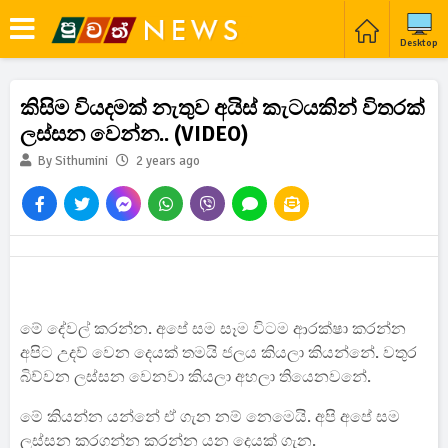
Desktop
කිසිම වියදමක් නැතුව අයිස් කැටයකින් විතරක්
ලස්සන වෙන්න.. (VIDEO)
By Sithumini
2 years ago
මේ දේවල් කරන්න. අපේ සම සෑම විටම ආරක්ෂා කරන්න
අපිට උදව් වෙන දෙයක් තමයි ජලය කියලා කියන්නේ. වතුර
බිව්වන ලස්සන වෙනවා කියලා අහලා තියෙනවනේ.
මේ කියන්න යන්නේ ඒ ගැන නම් නෙමෙයි. අපි අපේ සම
ලස්සන කරගන්න කරන්න යන දෙයක් ගැන.