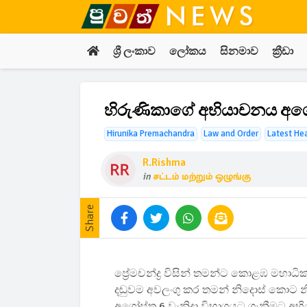
ශ්‍රී ලංකාව
ලෝකය
සිනමාව
ක්‍රීඩා
හිරුණිකාගේ අභියාචනය අගෝස
Hirunika Premachandra
Law and Order
Latest He
R.rishma
in
சட்டம் மற்றும் ஒழுங்கு
Share
ප්‍රේමචන්ද්‍ර විසින් තමන්ට කොළඹ ම
දඬුවම අවලංගු කර තමන් නිදොස් කොට 
අගෝස්තු 6 වැනිදා විභාගයට ගැනීමට අ