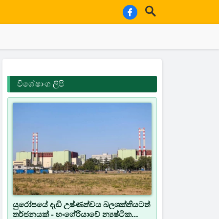
විශේෂාංග ලිපි
යුරෝපයේ දැඩි උෂ්ණත්වය බලශක්තියටත්
තර්ජනයක් - හංගේරියාවේ න්‍යෂ්ටික