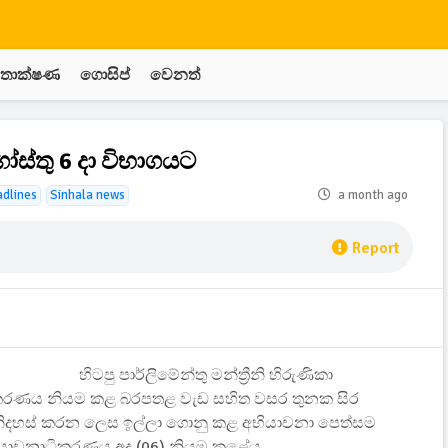
තාක්ෂණ
ගොසිප්
වෙනත්
්තු 6 දා විභාගයට
adlines
Sinhala news
a month ago
Report
හිටපු පාර්ලිමේන්තු මන්ත්‍රීනි හිරුණිකා
හාධිකරණය නියම කළ බරපතළ වැඩ සහිත වසර තුනක සිර
නිදහස් කරන ලෙස ඉල්ලා ගොනු කළ අභියාචනා පෙත්සම
භියාචනාධිකරණය අද (06) නියම කළේය.