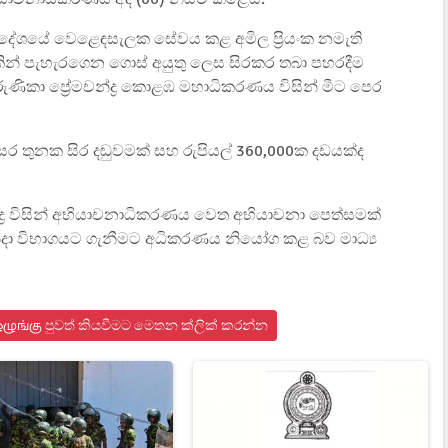
්‍රදේශයේ වෙළෙඳසැලක සේවය කළ අමිල ප්‍රියංක නමැති
කින් පැහැරගෙන ගොස් අයුතු ලෙස සිරකර තබා පහරදීම
ණිකා ප්‍රේමචන්ද්‍ර කොළඹ මහාධිකරණය විසින් මීට පෙර
 තුනක සිර දඬුවමක් සහ රුපියල් 360,000ක දඩයක්ද
්ද්‍ර විසින් අභියාචනාධිකරණය වෙත අභියාචනා පෙත්සමක්
ිදා විභාගයට ගැනීමට අධිකරණය නියෝග කළ බව මාධ්‍ය
் ஒழுங்கு පුවත් කියවීමට මෙතන ක්ලික් කරන්න