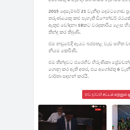
2015 දෙසැම්බර් 21 වැනිදා දෙමටගොඩ ප
තරුණයෙකු කළු පැහැති ඩිෆෙන්ඩර් රථය
ඇතුළු චෝදනා 18කට වරදකාරිය ලෙස හිරු
තීන්දු කර තිබුණි.
එම නඩුවේදී ඇයට බරපතළ වැඩ සහිත වසර
නියම කෙරිණි.
එම තීන්දුවට එරෙහිව හිරුණිකා ප්‍රේමචන
ගොනු කර ඇති අතර, එය අගෝස්තු 6 වැන
වාර්තා සඳහන් කරයි.
තව දුරටත් சட்டம் மற்றும