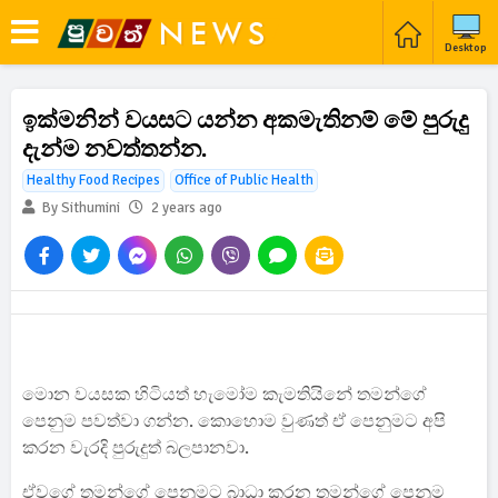
Desktop
ඉක්මනින් වයසට යන්න අකමැතිනම් මේ පුරුදු
දැන්ම නවත්තන්න.
Healthy Food Recipes
Office of Public Health
By Sithumini
2 years ago
මොන වයසක හිටියත් හැමෝම කැමතියිනේ තමන්ගේ
පෙනුම පවත්වා ගන්න. කොහොම වුණත් ඒ පෙනුමට අපි
කරන වැරදි පුරුදුත් බලපානවා.
ඒවගේ තමන්ගේ පෙනුමට බාධා කරන තමන්ගේ පෙනුම