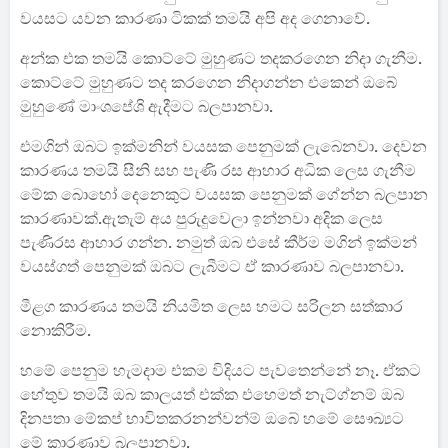
වයසට යවන කාරණා ටිකක් තමයි අපි අද ගෙනාවේ.
අන්ක එක තමයි කොට්ටේ මුහුණට තදකරගෙන නිදා ගැනීම.
කොට්ටේ මුහුණට තද කරගෙන නිදාගන්න එකෙන් ඔබේ
මුහුණේ මාංශපේශි ඇදීමට බලපානවා.
එමගින් ඔබට ඉක්මනින් වයසක පෙනුමක් ලැබෙනවා. දෙවන
කාරණය තමයි සීනි සහ පැණි රස ආහාර අධික ලෙස ගැනීම
මේක බොහෝ දෙනෙකුට වයසක පෙනුමක් ගේන්න බලපාන
කාරණාවක්.
ඇතැම් අය පුරුදුවෙලා ඉන්නවා අදික ලෙස
පැණිරස ආහාර ගන්න. නමුත් ඔබ එසේ කීර්ම මගින් ඉක්මන්
වයස්ගත් පෙනුමක් ඔබට ලැබීමට ඒ කාරණාව බලපානවා.
මීළග කාරණය තමයි නියමිත ලෙස හමට සරිලන සත්කාර
නොකිරීම.
හමේ පෙනුම හැමදාම එකම විදියට පැවතෙන්නේ නෑ. ඒකට
හේතුව තමයි ඔබ කාලයත් එක්ක එහෙමත් නැට්ග්නම් ඔබ
දිනපතා මේකප් භාවිතකරනන්වන්ම් ඔබේ හමේ සෞඛ්‍යට
මේ කාරණාව බලපානවා.