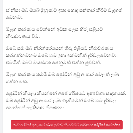
ඒ නිසා ඔබ ඔබේ මුහුණට ඉතා හොද සත්කාර කිරීම වැදගත්
වෙනවා.
මීළග කාරණය වෙන්නේ අධික ලෙස හිරු එළියට
නිරාවරණය වීම.
ඔබේ සම ඔබ නිරන්තරයෙන් හිරු එළියට නිරාවරණය
කරගන්නවනම් ඔබේ හම ඉතා ඉක්මනින් දුර්වලවෙනවා.
එමගින් ඔබට වයස්ගත පෙනුමක් එන්න පුළුවන්.
මීළග කාරණය තමයි ඔබ ප්‍රෝටීන් අඩු ආහාර වේලක් ලබා
ගන්න එක.
ප්‍රෝටීන් කියලා කියන්නේ අපේ ශරීෂයට අත්‍යවශ්‍ය සාදකයක්.
ඔබ ප්‍රෝටීන් අඩු ආහාර ලබා ගැනීමෙන් ඔබේ හම දුර්වල
වෙන්නත් හැකියාව තිබෙනවා.
තව දුරටත් අලංකරණය පුවත් කියවීමට මෙතන ක්ලික් කරන්න