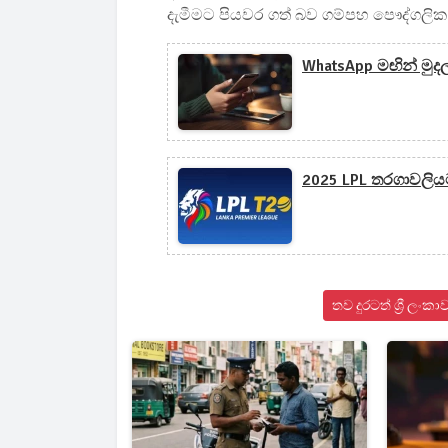
දැමීමට පියවර ගත් බව ගම්පහ පෞද්ගලික 
WhatsApp මඟින් මු
2025 LPL තරගාවලිය
තව දුරටත් ශ්‍රී ල