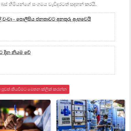
බස් හිමියන්ගේ සංගමය වැඩිදුරටත් සඳහන් කරයි.
දල් වංචා - පොලීසිය ජනතාවට අනතුරු ඇඟවෙයි
ට දින නියම වේ
ංකාව පුවත් කියවීමට මෙතන ක්ලික් කරන්න