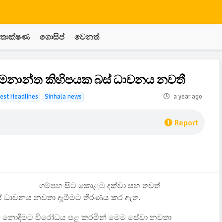
තාක්ෂණ
ගොසිප්
වෙනත්
මනාන්ත කිහිපයක බස් ධාවනය නවතී
est Headlines
Sinhala news
a year ago
Report
ගම්පහ සිට කොළඹ දක්වා සහ තවත්
බස් ධාවනය නවතා දැමීමට තීරණය කර ඇත.
ඉඩ නොදීමට විරෝධය පළ කරමින් මෙම සේවා නවතා