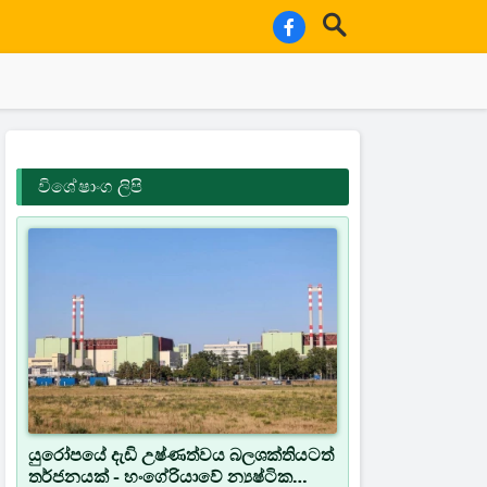
විශේෂාංග ලිපි
යුරෝපයේ දැඩි උෂ්ණත්වය බලශක්තියටත්
තර්ජනයක් - හංගේරියාවේ න්‍යෂ්ටික