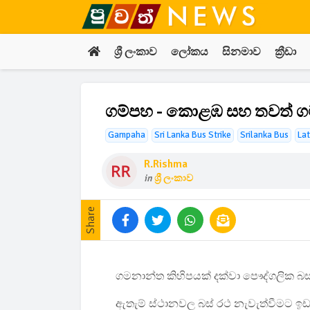
ශ්‍රී ලංකාව
ලෝකය
සිනමාව
ක්‍රීඩා
ගම්පහ - කොළඹ සහ තවත් ග
Gampaha
Sri Lanka Bus Strike
Srilanka Bus
Lat
R.rishma
in
ශ්‍රී ලංකාව
Share
ගමනාන්ත කිහිපයක් දක්වා පෞද්ගලික 
ඇතැම් ස්ථානවල බස් රථ නැවැත්වීමට 