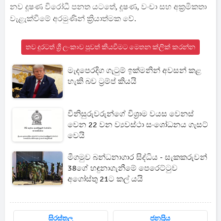
නව දූෂණ විරෝධී පනත යටතේ, දූෂණ, වංචා සහ අක්‍රමිකතා
වැළැක්වීමේ අරමුණින් ක්‍රියාත්මක වේ.
තව දුරටත් ශ්‍රී ලංකාව පුවත් කියවීමට මෙතන ක්ලික් කරන්න
මැදපෙරදිග ගැටුම් ඉක්මනින් අවසන් කළ
හැකි බව ට්‍රම්ප් කියයි
විනිසුරුවරුන්ගේ විශ්‍රාම වයස වෙනස්
වෙන 22 වන ව්‍යවස්ථා සංශෝධනය ගැසට්
වෙයි
මීගමුව බන්ධනාගාර සිද්ධිය - සැකකරුවන්
38ගේ හඳුනාගැනීමේ පෙරෙට්ටුව
අගෝස්තු 21ට කල් යයි
සිරස්තල
ජනප්‍රිය