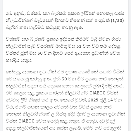
මේ අනුව, වත්කම් සහ බැරකම් ප්‍රකාශ ඉදිරිපත් නොකළ රාජ්‍ය
නිලධාරීන්ගේ වැටුපෙන් දිනකට තිහෙන් එක් පංගුවක් (1/30)
බැගින් කපා හැරීමට කටයුතු කරනු ඇත.
වත්කම් සහ බැරකම් ප්‍රකාශ ඉදිරිපත් කිරීමට බැඳී සිටින රාජ්‍ය
නිලධාරීන් සෑම වසරකම මාර්තු මස 31 වන විට තම දේපළ
විස්තර ජූනි මස 30 වන දිනට පෙර ආයතන ප්‍රධානීන් වෙත
භාරදිය යුතුය.
ඉන්පසු, ආයතන ප්‍රධානීන් එම ප්‍රකාශ කොමිෂන් සභාව විසින්
වෙත යොමු කරනු ඇත. ජූනි 30 වන විට ප්‍රකාශ භාර නොදුන්
නිලධාරීන් සඳහා සති දෙකක සහන කාලයක් ලබා දී තිබූ අතර,
එම කාලය තුළ ප්‍රකාශ භාරදුන් නිලධාරීන්ට CIABOC විසින්
අවවාද ලිපි නිකුත් කර ඇත. කෙසේ වුවත්, 2025 ජූලි 14 වන
විට, එනම් සහන කාලය අවසන් වන විටත් ප්‍රකාශ භාර
නොදුන් නිලධාරීන්ගේ ලැයිස්තු ඉදිරි දිනවල ආයතන ප්‍රධානීන්
විසින් CIABOC වෙත යොමු කළ යුතුය. ඒ අනුව, දඩ මුදල්
අදාළ නිලධාරීන්ගෙන් අය කරනු ලැබේ. මෙම නව රෙගුලාසි