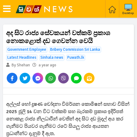
Desktop
අද සිට රාජ්‍ය සේවකයන් වත්කම් ප්‍රකාශ
නොකළොත් දඩ ගෙවන්න වෙයි
Government Employee
Bribery Commission Sri Lanka
Latest Headlines
Sinhala news
Puwath.lk
By Shehan
a year ago
අල්ලස් හෝ දූෂණ චෝදනා විමර්ශන කොමිෂන් සභාව විසින්
2025 ජූලි 14 වන විට වත්කම් සහ බැරකම් ප්‍රකාශ ඉදිරිපත්
නොකළ රාජ්‍ය නිලධාරීන් වෙතින් අද සිට දඩ මුදල් අය කර
ගැනීමට පියවර ගැනීමට රටේ සියලු රාජ්‍ය ආයතන
ප්‍රධානීන්ට දැනුම් දී ඇත.