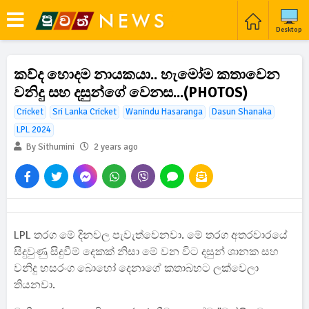
Desktop
කව්ද හොදම නායකයා.. හැමෝම කතාවෙන
වනිදු සහ දසුන්ගේ වෙනස...(PHOTOS)
Cricket
Sri Lanka Cricket
Wanindu Hasaranga
Dasun Shanaka
LPL 2024
By Sithumini
2 years ago
LPL තරග මේ දිනවල පැවැත්වෙනවා. මේ තරග අතරවාරයේ
සිදුවුණු සිදුවීම් දෙකක් නිසා මේ වන විට දසුන් ශානක සහ
වනිදු හසරංග බොහෝ දෙනාගේ කතාබහට ලක්වෙලා
තියනවා.