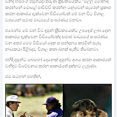
වනිදු හසරංග පසුගියදා තරුණ ක්‍රීඩකයෙක්ට "මල්ලි මොනාද
කරන්නේ මොළේ පාවිච්චි කරන්න යනුවෙන් සැරෙන් ප්‍රකාශ
කරන ආකාරය දැක්වෙන වීඩියෝවක් මේ වන විට විශාල
වශයෙන් සමාජ මාධ්‍යයේ සංසරණය වනවා.
එමෙන්ම මේ වන විට දසුන් ක්‍රීඩකයෙක්ට උපදෙස් ලබා දෙන
ආකාරය දැක්වෙන වීඩියෝවක්ද සමාජ මාධ්‍යයේ සංසරණය
වන අතර මෙම වීඩියෝ දෙක සංසන්දනය කරමින් සැබෑ
නායකයා පිළිබදව විශාල කතා බහක් ඇතිව තිබෙනවා.
එහිදි දසුන්ට බොහෝ දෙනෙක් දසුන්ව අගය කරන ආකාරයත්
වනිදුව විවේචනය කරන ආකාරයත් දක්නට ලැබුණා.
එම සටහන් පහතින්,