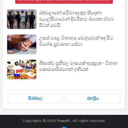
රත්මලානේ සයිමා ඇතුළු තිදෙනා
මැලේසියාවෙන් දිවයිනට රැගෙන ඒමට
පිටත් වෙයි
උසස් පෙළ විභාගය වෙනුවෙන් අද සිට
විශේෂ ප්‍රවාහන සේවා
ශිෂ්‍යත්ව ප්‍රතිඵල මාසයක් ඇතුළත - විභාග
කොමසාරිස්ගෙන් ඉඟියක්
සිරස්තල
ජනප්‍රිය
Copyrights © 2026
Puwath
. All rights reserved.