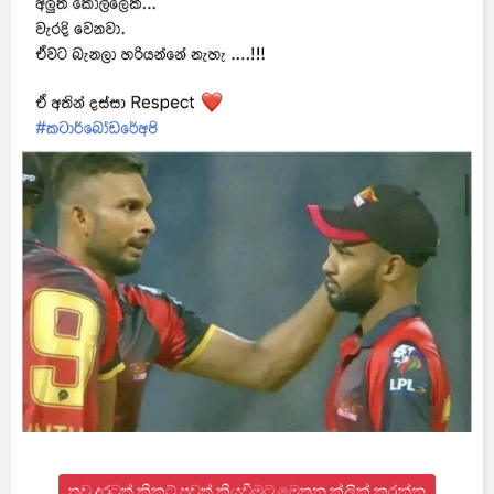
තව දුරටත් ක්‍රිකට් පුවත් කියවීමට මෙතන ක්ලික් කරන්න