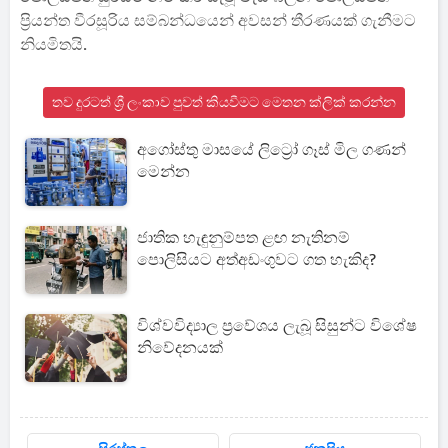
ප්‍රියන්ත වීරසූරිය සම්බන්ධයෙන් අවසන් තීරණයක් ගැනීමට
නියමිතයි.
තව දුරටත් ශ්‍රී ලංකාව පුවත් කියවීමට මෙතන ක්ලික් කරන්න
අගෝස්තු මාසයේ ලිට්‍රෝ ගෑස් මිල ගණන්
මෙන්න
ජාතික හැඳුනුම්පත ළඟ නැතිනම්
පොලිසියට අත්අඩංගුවට ගත හැකිද?
විශ්වවිද්‍යාල ප්‍රවේශය ලැබූ සිසුන්ට විශේෂ
නිවේදනයක්