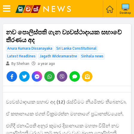
Desktop
නව පොලිස්පති ගැන ව්‍යවස්ථාදායක සභාවේ
තීරණය අද
Anura Kumara Dissanayaka
Sri Lanka Constitutional
Latest Headlines
Jagath Wickramaratne
Sinhala news
By Shehan
a year ago
ව්‍යවස්ථාදායක සභාව අද (12) රැස්වීමට නියමිතව තිබෙනවා.
ඒ කතානායක ජගත් වික්‍රමරත්න මහතාගේ ප්‍රධානත්වයෙන්.
එහිදී ජනාධිපති අනුර කුමාර දිසානායක මහතා විසින් නව
පොලිස්පති ධුරයට නම් කර යැවූ වැඩ බලන පොලිස්පති