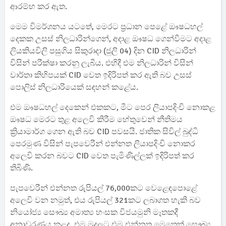
ආරම්භ කර ඇත.
මෙම විමර්ශනය යටතේ, මෙරට ප්‍රධාන පෙළේ ඖෂධහල්
දෙකක උසස් නිලධාරින්ගෙන්, අදාළ ඖෂධ ගෙන්වීමට අදාළ
ලියකියවිලි පසුගිය සිකුරාදා (ජුලි 04) දින CID නිලධාරින්
විසින් පරීක්ෂා කරනු ලැබීය. එහිදී එම නිලධාරින් විසින්
වාර්තා කිහිපයක් CID වෙත ඉදිරිපත් කර ඇති බව උසස්
පොලිස් නිලධාරියෙක් සඳහන් කළේය.
එම ඖෂධහල් දෙකෙන් එකකට, මීට පෙර ලියාපදිංචි නොකළ
ඖෂධ මෙරට තුළ අලෙවි කිරීම හේතුවෙන් නීතිමය
ක්‍රියාමාර්ග ගෙන ඇති බව CID පවසයි. ජාතික සිවිල් බුද්ධි
පෙරමුණ විසින් පැපවෙරීන් එන්නත ලියාපදිංචි නොකර
අලෙවි කරන බවට CID වෙත පැමිණිල්ලක් ඉදිරිපත් කර
තිබිණි.
පැපවෙරීන් එන්නත රුපියල් 76,000කට වෙළෙඳපොළේ
අලෙවි වන නමුත්, එය රුපියල් 321කට ලබාගත හැකි බව
නියෝජ්‍ය සෞඛ්‍ය අමාත්‍ය හංසක විජයමුනි මෑතකදී
අනාවරණය කළද, එම මුදලට එම එන්නත මෙතෙක් සෞඛ්‍ය