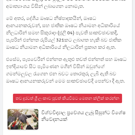
අමාත්‍යාංශය විසින් ලබාගෙන නොමැත.
මේ අතර, දේශීය ඖෂධ නිෂ්පාදකයින්, ඖෂධ
ආනයනකරුවන්, සහ ජාතික ඖෂධ නියාමන අධිකාරියේ
නිලධාරින් සමඟ සිකුරාදා (ජුලි 04) පැවති සාකච්ඡාවකදී,
පැපරින් එන්නත රුපියල් 321කට ලබාගත හැකි බව ජාතික
ඖෂධ නියාමන අධිකාරියේ නිලධාරින් ප්‍රකාශ කර ඇත.
එසේම, පැපවෙරීන් එන්නත ඇතුළු තවත් එන්නත් සහ ඖෂධ
ඉන්දියාවේ සිට පැමිණෙන මගීන් විසින් ඔවුන්ගේ
ගමන්මලුවල රැගෙන එන බවට තොරතුරු ලැබී ඇති බව
ඖෂධ ආනයනකරුවන් මෙම සාකච්ඡාවේදී පෙන්වා දී ඇත.
තව දුරටත් ශ්‍රී ලංකාව පුවත් කියවීමට මෙතන ක්ලික් කරන්න
විශ්වවිද්‍යාල ප්‍රවේශය ලැබූ සිසුන්ට විශේෂ
නිවේදනයක්