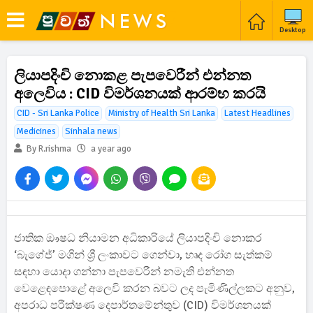
Desktop
ලියාපදිංචි නොකළ පැපවෙරීන් එන්නත
අලෙවිය : CID විමර්ශනයක් ආරම්භ කරයි
CID - Sri Lanka Police
Ministry of Health Sri Lanka
Latest Headlines
Medicines
Sinhala news
By R.rishma
a year ago
ජාතික ඖෂධ නියාමන අධිකාරියේ ලියාපදිංචි නොකර
‘බැගේජ්’ මගින් ශ්‍රී ලංකාවට ගෙන්වා, හෘද රෝග සැත්කම්
සඳහා යොදා ගන්නා පැපවෙරීන් නමැති එන්නත
වෙළෙඳපොළේ අලෙවි කරන බවට ලද පැමිණිල්ලකට අනුව,
අපරාධ පරීක්ෂණ දෙපාර්තමේන්තුව (CID) විමර්ශනයක්