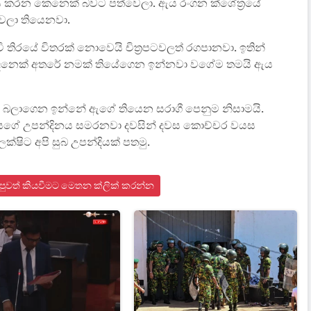
කරන කෙනෙක් බවට පත්වෙලා. ඇය රංගන ක්ශේත්‍රයේ
ෙලා තියෙනවා.
ි තිරයේ විතරක් නොවෙයි චිත්‍රපටවලත් රගපානවා. ඉතින්
 දෙනෙක් අතරේ නමක් තියේගෙන ඉන්නවා වගේම තමයි ඇය
ලාගෙන ඉන්නේ ඇගේ තියෙන සරාගී පෙනුම නිසාමයි.
ගේ උපන්දිනය සමරනවා දවසින් දවස කොච්චර වයස
ලක්ෂිට අපි සුබ උපන්දියක් පතමු.
් පුවත් කියවීමට මෙතන ක්ලික් කරන්න