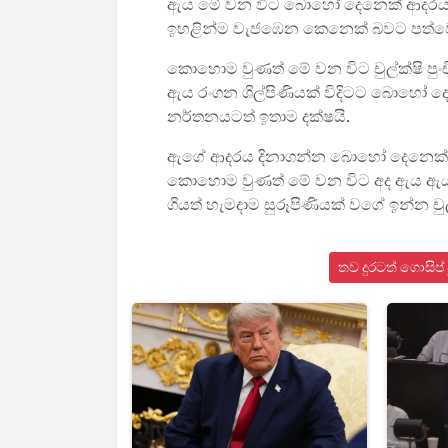
ඇය මේ වන විට බොහෝ දෙනෙක් ආදරය 
ඉහළින්ම වැජඹෙන කෙනෙක් බවට පත්ව
කොහොම වුණත් මේ වන විට චුල්ක්ෂි පුංච
ඇය රංගන ශිල්පිණියක් විදිටට බොහෝ
නර්තනයටත් ඉතාම දක්ෂයි.
ඇගේ ආදරය දිනාගන්න බොහෝ දෙනෙක් බ
කොහොම වුණත් මේ වන විට අද ඇය ඇය
ගියත් හැමදාම සුරූපිණියක් වගේ ඉන්න චු
තව දුරටත් ගොසිප