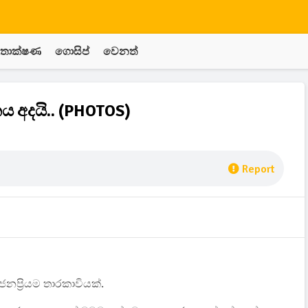
තාක්ෂණ
ගොසිප්
වෙනත්
ය අදයි.. (PHOTOS)
Report
නප්‍රියම තාරකාවියක්.