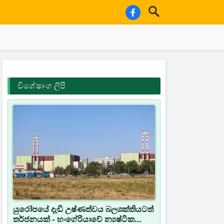
විශේෂාංග ලිපි
යුරෝපයේ දැඩි උෂ්ණත්වය බලශක්තියටත්
තර්ජනයක් - හංගේරියාවේ න්‍යෂ්ටික