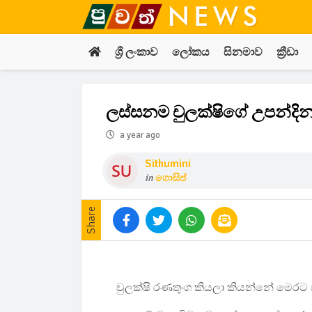
ශ්‍රී ලංකාව
ලෝකය
සිනමාව
ක්‍රීඩා
ලස්සනම චුලක්ෂිගේ උපන්දින
a year ago
Sithumini
in
ගොසිප්
Share
චුලක්ෂි රණතුංග කියලා කියන්නේ මෙරට ජ