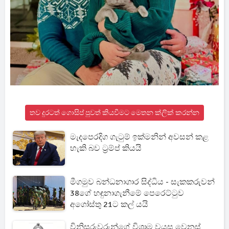
තව දුරටත් ගොසිප් පුවත් කියවීමට මෙතන ක්ලික් කරන්න
මැදපෙරදිග ගැටුම් ඉක්මනින් අවසන් කළ
හැකි බව ට්‍රම්ප් කියයි
මීගමුව බන්ධනාගාර සිද්ධිය - සැකකරුවන්
38ගේ හඳුනාගැනීමේ පෙරෙට්ටුව
අගෝස්තු 21ට කල් යයි
විනිසුරුවරුන්ගේ විශ්‍රාම වයස වෙනස්