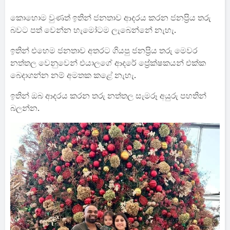
කොහොම වුණත් ඉතින් ජනතාව ආදරය කරන ජනප්‍රිය තරු
බවට පත් වෙන්න හැමෝටම ලැබෙන්නේ නැහැ.
ඉතින් එහෙම ජනතාව අතරට ගියපු ජනප්‍රිය තරු මෙවර
නත්තල වෙනුවෙන් එයාලගේ ආදරේ ප්‍රේක්ෂකයන් එක්ක
බෙදාගන්න නම් අමතක කළේ නැහැ.
ඉතින් ඔබ ආදරය කරන තරු නත්තල සැමරූ අයුරු පහතින්
බලන්න.