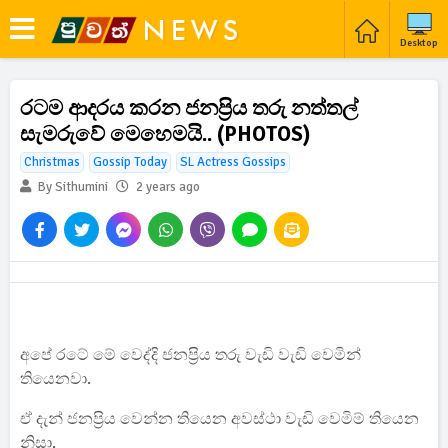
Desktop
රටම ආදරය කරන ජනප්‍රිය තරු නත්තල්
සැමරුවේ මෙහෙමයි.. (PHOTOS)
Christmas
Gossip Today
SL Actress Gossips
By Sithumini
2 years ago
අපේ රටේ මේ වෙද්දි ජනප්‍රිය තරු වැඩි වැඩි වෙමින්
තියෙනවා.
ඒ දැන් ජනප්‍රිය වෙන්න තියෙන අවස්ථා වැඩි වෙමිම් තියෙන
නිසා.