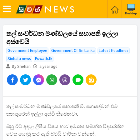
Desktop
තල් සංවර්ධන මණ්ඩලයේ සභාපති ඉල්ලා
අස්වෙයි
Government Employee
Government Of Sri Lanka
Latest Headlines
Sinhala news
Puwath.lk
By Shehan
a year ago
තල් සංවර්ධන මණ්ඩලයේ සභාපති වී. සගාදේවන් එම
තනතුරෙන් ඉල්ලා අස්වී තිබෙනවා.
ඔහු ඊට අදාළ ලිපිය විෂය භාර අමාත්‍ය සමන්ත විද්‍යාරත්න
වෙත යොමු කර ඇති බවයි වාර්තා වන්නේ.