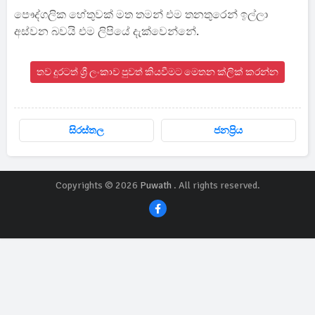
පෞද්ගලික හේතුවක් මත තමන් එම තනතුරෙන් ඉල්ලා
අස්වන බවයි එම ලිපියේ දැක්වෙන්නේ.
තව දුරටත් ශ්‍රී ලංකාව පුවත් කියවීමට මෙතන ක්ලික් කරන්න
සිරස්තල
ජනප්‍රිය
Copyrights © 2026
Puwath
. All rights reserved.