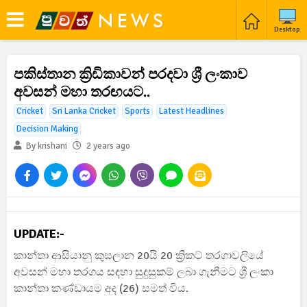
Desktop
පකිස්තාන ක්‍රිඩිකාවන් පරදවා ශ්‍රී ලංකාව
අවසන් මහා තරඟයට..
Cricket
Sri Lanka Cricket
Sports
Latest Headlines
Decision Making
By krishani
2 years ago
UPDATE:-
කාන්තා ආසියානු කුසලාන 20යි 20 ක්‍රිකට් තරගාවලියේ
අවසන් මහා තරගය සඳහා සුදුසුකම් ලබා ගැනීමට ශ්‍රී ලංකා
කාන්තා කණ්ඩායම අද (26) සමත් විය.