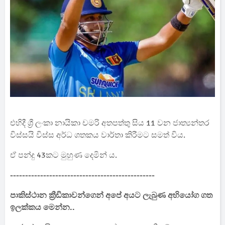
එහිදී ශ්‍රී ලංකා නායිකා චමරි අතපත්තු සිය 11 වන ජාත්‍යන්තර
විස්සයි විස්ස අර්ධ ශතකය වාර්තා කිරීමට සමත් විය.
ඒ පන්දු 43කට මුහුණ දෙමින් ය.
------------------------------------------------
පාකිස්ථාන ක්‍රීඩිකාවන්ගෙන් අපේ අයට ලැබුණ අභියෝග ගත
ඉලක්කය මෙන්න..