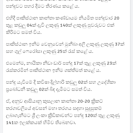
පන්දුවට පහර දීමට තීරණය කළේ ය.
එහිදී පාකිස්ථාන කාන්තා කණ්ඩායම නියමිත පන්දුවාර 20
තුළ කඩුලු 04ක් දැවී ලකුණු 140ක් ලකුණු පුවරුවට එක්
කිරීමට සමත් විය.
පාකිස්ථාන ඉනිම වෙනුවෙන් මුනීබා අලි ලකුණු ලකුණු 37ක්
සහ ගුල් ෆෙරෝසා ලකුණු 25ක් රැස් කළේ ය.
එමෙන්ම, නායිකා නීඩා ඩාර් පන්දු 17ක් තුළ ලකුණු 23ක්
රැස්කරමින් පාකිස්ථාන ඉනිම ශක්තිමත් කළේ ය.
පන්දු යැවීමේ දී කවිෂා දිල්හාරි කඩුලු 02ක් සහ උදේශිකා
ප්‍රබෝධනී කඩුලු 02ක් බිඳ දැමීමට සමත් විය.
ඒ, අනුව ආසියානු කුසලාන කාන්තා 20-20 ක්‍රිකට්
තරගාවලියේ අවසන් මහා තරගය සඳහා සුදුසුකම්
ලබාගැනීමට ශ්‍රී ලංකා ක්‍රීඩිකාවන්ට පන්දු 120ක් තුළ ලකුණු
141ක ඉලක්කයක් හිමිව තිබෙනවා.