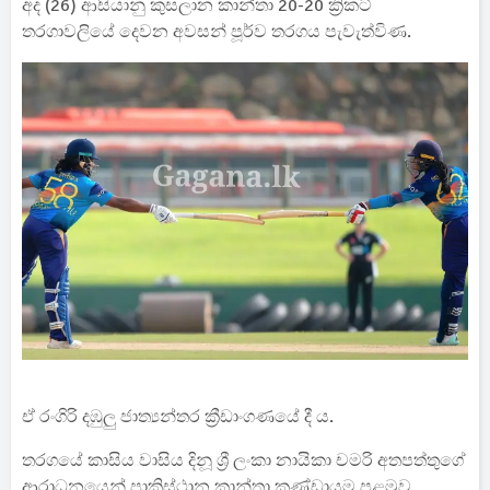
අද (26) ආසියානු කුසලාන කාන්තා 20-20 ක්‍රිකට්
තරගාවලියේ දෙවන අවසන් පූර්ව තරගය පැවැත්විණ.
ඒ රංගිරි දඹුලු ජාත්‍යන්තර ක්‍රීඩාංගණයේ දී ය.
තරගයේ කාසිය වාසිය දිනූ ශ්‍රී ලංකා නායිකා චමරි අතපත්තුගේ
ආරාධනයෙන් පාකිස්ථාන කාන්තා කණ්ඩායම පළමුව