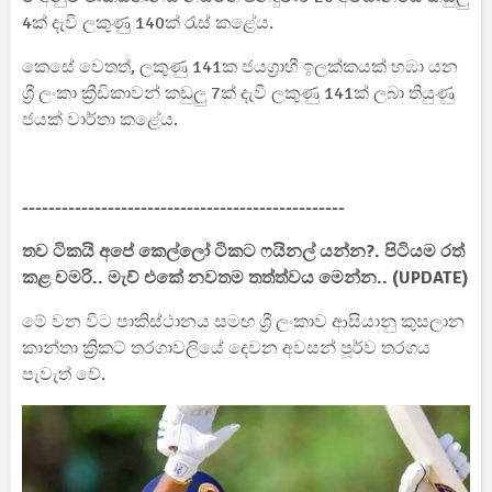
4ක් දැවී ලකුණු 140ක් රැස් කළේය.
කෙසේ වෙතත්, ලකුණු 141ක ජයග්‍රාහී ඉලක්කයක් හඹා යන
ශ්‍රී ලංකා ක්‍රීඩිකාවන් කඩුලු 7ක් දැවී ලකුණු 141ක් ලබා තියුණු
ජයක් වාර්තා කළේය.
-------------------------------------------------
තව ටිකයි අපේ කෙල්ලෝ ටිකට ෆයිනල් යන්න?. පිටියම රත්
කළ චමරි.. මැච් එකේ නවතම තත්ත්වය මෙන්න.. (UPDATE)
මේ වන විට පාකිස්ථානය සමඟ ශ්‍රී ලංකාව ආසියානු කුසලාන
කාන්තා ක්‍රිකට් තරගාවලියේ දෙවන අවසන් පූර්ව තරගය
පැවැත් වේ.