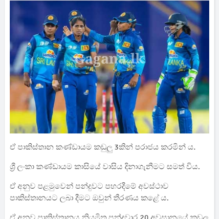
ඒ පාකිස්තාන කණ්ඩායම කඩුලු 3කින් පරාජය කරමින් ය.
ශ්‍රී ලංකා කණ්ඩායම කාසියේ වාසිය දිනාගැනීමට සමත් විය.
ඒ අනුව පළමුවෙන් පන්දුවට පහරදීමේ අවස්ථාව
පාකිස්තානයට ලබා දීමට ඔවුන් තීරණය කළේ ය.
ඒ අනුව පාකිස්තානය නියමිත පන්දුවාර 20 අවසානයේ කඩුලු