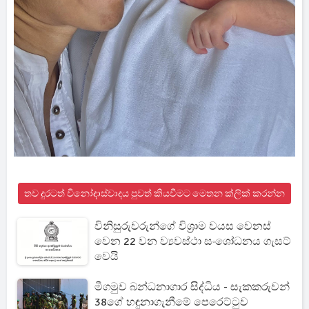
තව දුරටත් විනෝදාස්වාදය පුවත් කියවීමට මෙතන ක්ලික් කරන්න
විනිසුරුවරුන්ගේ විශ්‍රාම වයස වෙනස්
වෙන 22 වන ව්‍යවස්ථා සංශෝධනය ගැසට්
වෙයි
මීගමුව බන්ධනාගාර සිද්ධිය - සැකකරුවන්
38ගේ හඳුනාගැනීමේ පෙරෙට්ටුව