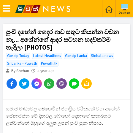
Desktop
පුංචි දහේන් ගෙදර ආව සතුට කියන්න වචන
නෑ… අශේන්ගේ ආදර සටහන හදවතටම
හැදිලා [PHOTOS]
Gossip Today
Latest Headlines
Gossip Lanka
Sinhala news
SriLanka - Puwath
Puwath.lk
By Shehan
a year ago
සමාජ මාධ්‍යවල බෙහෙවින් ජනප්‍රිය චරිතයක් වන අශේන්
සේනාරත්න මේ දිනවල බොහෝ දෙනාගේ කතාබහට
ලක්වන්නේ ඔහුගේ අලුත උපන් පුංචි පුතා නිසාය.