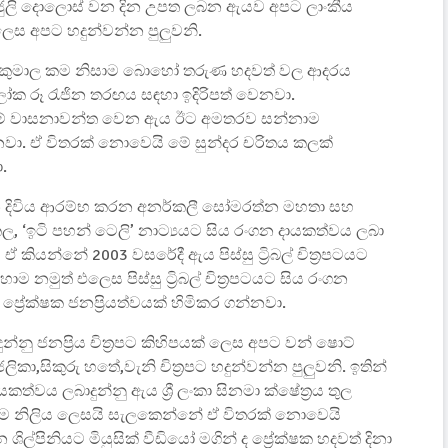
ජුලි දොලොස් වන දින උපත ලබන ඇයව අපට ලාංකීය
් ලෙස අපට හදුන්වන්න පුලුවනි.
කුමාල කම නිසාම බොහෝ තරුණ හදවත් වල ආදරය
ක රූ රැජින තරඟය සඳහා ඉදිරිපත් වෙනවා.
ට තරම් වාසනාවන්ත වෙන ඇය ඊට අමතරව සන්නාම
වා. ඒ විතරක් නොවෙයි මේ සුන්දර චරිතය කලක්
.
න දිවිය ආරම්භ කරන අනර්කලී සෝමරත්න මහතා සහ
, ‘ඉටි පහන් ටෙලි’ නාට්‍යයට සිය රංගන දායකත්වය ලබා
ියන්නේ 2003 වසරේදී ඇය පිස්සු ට්‍රිබල් චිත්‍රපටයට
මුත් එලෙස පිස්සු ට්‍රිබල් චිත්‍රපටයට සිය රංගන
‍රේක්ෂක ජනප්‍රියත්වයක් හිමිකර ගන්නවා.
නු ජනප්‍රිය චිත්‍රපට කිහිපයක් ලෙස අපට වන් ෂොට්
ිකා,සිකුරු හතේ,වැනි චිත්‍රපට හදුන්වන්න පුලුවනි. ඉතින්
ත්වය ලබාදුන්නු ඇය ශ්‍රී ලංකා සිනමා ක්ෂේත්‍රය තුල
බාලම නිලිය ලෙසයි සැලකෙන්නේ ඒ විතරක් නොවෙයි
ිල්පිනියට මියුසික් වීඩියෝ මගින් ද ප්‍රේක්ෂක හදවත් දිනා