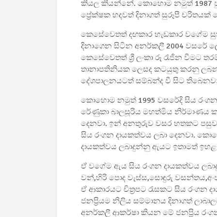
කියල කියන්නේ. කොහොම නමුත් 1987 
ප්‍රේක්ෂක හදවත් දිනාගත් සුරූපී චරිතයක
කෙසේවෙතත් දඟකාර හැඩකාර වගේම සු
දිනාගෙන සිටින අනර්කලී 2004 වසරේ ලෝ
කෙසේවෙතත් ශ්‍රී ලංකා රූ රැජින වීම
තානාපතිනියක ලෙසද කටයුතු කරනු ලබන
දේශපාලනයටත් සම්බන්ද වී සිට තිබෙනවා
කොහොම නමුත් 1995 වසරේදි සිය රංග
රේණුකා බාලසූරිය මහත්මිය නිර්මාණය කල
දෙනවා. ඉන් අනතුරුව වසර හතකට පසුව ඒ ක
සිය රංගන දායකත්වය ලබා දෙනවා. කොහොම න
දායකත්වය ලබාදුන්නු ඇයට ඉතාමත් ඉහළ ප්
ඒ වගේම ඇය සිය රංගන දායකත්වය ලබාදුන්
වන්,හිරි පොද වැස්ස,සොඳුරු වසන්තය,අංජල
ඒ ආකාරයට චිත්‍රපට රැසකට සිය රංගන දායක
ජනප්‍රියම නිලිය සම්මානය දිනාගත් ලා
අනර්කලී ආකර්ෂා කියන මේ ජනප්‍රිය රංගන ශ