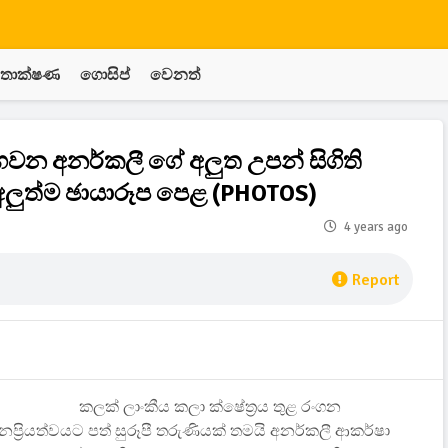
තාක්ෂණ
ගොසිප්
වෙනත්
ගෙවන අනර්කලී ගේ අලුත උපන් සිගිති
ුත්ම ඡායාරූප පෙළ (PHOTOS)
4 years ago
Report
කලක් ලාංකීය කලා ක්ෂේත්‍රය තුළ රංගන
නප්‍රියත්වයට පත් සුරූපී තරුණියක් තමයි අනර්කලී ආකර්ෂා