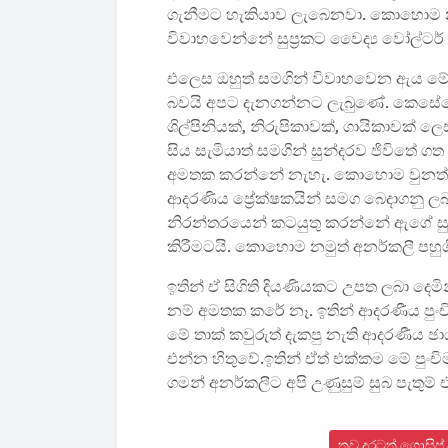
ගැනීමට හැකියාව ලැබෙනවා. කොහොම න
විවාහවෙන්නේ සුප්‍රකට වෛද්‍ය වෝල්ටර් 
එලෙස ඔහුත් සමගින් විවාහවෙන ඇය මේවෙ
බවයි අපට දැනගන්නට ලැබුණේ. කෙසේවෙත
ශිල්පිනියක්, නිරුපිකාවක්, ගායිකාවක් ලෙ
සිය සැමියාත් සමගින් සුන්දරව ජිවිතේ
අමතක කරන්නේ නැහැ. කොහොම වුනත් ඇය
ආදරණිය ප්‍රේක්ෂකයින් සමග බෙදාගනු ල
නිරන්තරයෙන් කටයුතු කරන්නේ ඇගේ සුන්
කිරීමටයි. කොහොම නමුත් අනර්කලී පහුගි
ඉතින් ඒ සිගිති දියණියකට උපත ලබා දෙමි
නම් අමතක කරේ නෑ. ඉතින් ආදරණීය පුංචි
මේ තාක් කවුරුත් දැකපු නැති ආදරණීය ඡ
එන්න හිතුවේ.ඉතින් ඒත් එක්කම මේ පුංචිම
ගමන් අනර්කලීට අපි උණුසුම් සුබ පැතුම් 
තව දුරටත් ගොසිප