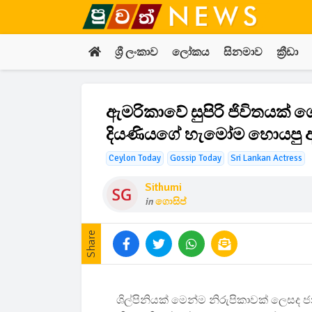
ශ්‍රී ලංකාව
ලෝකය
සිනමාව
ක්‍රීඩා
ඇමරිකාවේ සුපිරි ජිවිතයක් 
දියණියගේ හැමෝම හොයපු අල
Ceylon Today
Gossip Today
Sri Lankan Actress
Sithumi
in
ගොසිප්
Share
ශිල්පිනියක් මෙන්ම නිරුපිකාවක් ලෙසද ජ