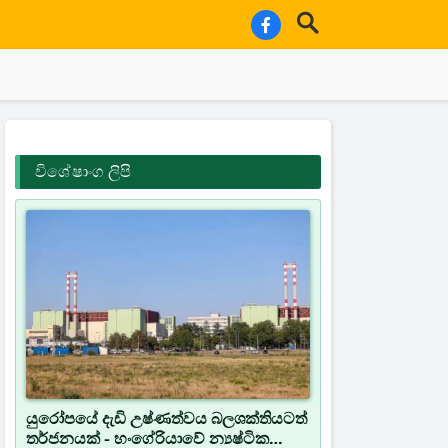
විශේෂාංග ලිපි
යුරෝපයේ දැඩි උෂ්ණත්වය බලශක්තියටත්
තර්ජනයක් - හංගේරියාවේ න්‍යෂ්ටික