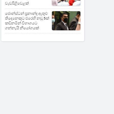
වැඩපිළිවෙළක්
ජොන්ස්ටන් ප්‍රනාන්දු ඇතුළු
තිදෙනෙකුට එරෙහි නඩු 5ක්
කඩිනමින් විභාගයට
ගන්නැයි නියෝගයක්