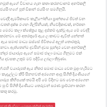
මුත් ඇගේ විවාහය ගැන කතා කරනවානම් අනර්කලී
ජයසිංහගේ පුත් ඩිෂාන් ජයසිංහ සමගිනුයි.
ද්දී ඇමරිකාවේ කැලිෆෝනියා ප්‍රාන්තයේ ජිවත් වන
ත් දක්ෂ රංගන ශිල්පිනියක්, නිවේදිකාවක්, නර්තන
ස මෙරට කලා ක්ෂේත්‍රය තුළ දස්කම් දැක්වූ ඇය මේ වෙද්දී
 ගත කරනවා. මේ අතරතුරේ ඇය ලංකාවට ඇවිත් යන්නත්
 සමාජ මාධ්‍ය ඔස්සේ ජිවිතයේ අලුත් තොරතුරු
බනවා. ඇත්තෙන්ම දවසින් දවස සුන්දර වෙන අනර්කලී
දර ජායාරූප ඇගේ සමාජ ජාලා මාධ්‍ය ගිනුමට එක්
ය දවසක උතුම් මව් පදිවිය ලබලා තිබුණා.
න්.එහි චයාරුපත් ඇය නිතර සමාජ මාධ්‍ය වෙත මුදා හැරීමට
 කැදැල්ලට කිරි සිනහවත් අරගෙන ආපු සිගිති දියණියගේ
ායාරූප කිහිපයක් තමයි අපි මේ විදිහට ඔබ වෙත අරගෙන
 පුංචි සිගිති දියණියට තෙරුවන් සරණ ප්‍රාර්ථනා කරන
එකතු කරමු.
් පුවත් කියවීමට මෙතන ක්ලික් කරන්න