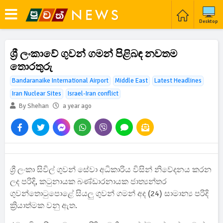
Desktop
ශ්‍රී ලංකාවේ ගුවන් ගමන් පිළිබඳ නවතම
තොරතුරු
Bandaranaike International Airport
Middle East
Latest Headlines
Iran Nuclear Sites
Israel-Iran conflict
By Shehan
a year ago
ශ්‍රී ලංකා සිවිල් ගුවන් සේවා අධිකාරිය විසින් නිවේදනය කරන
ලද පරිදි, කටුනායක බණ්ඩාරනායක ජාත්‍යන්තර
ගුවන්තොටුපොළේ සියලු ගුවන් ගමන් අද (24) සාමාන්‍ය පරිදි
ක්‍රියාත්මක වනු ඇත.