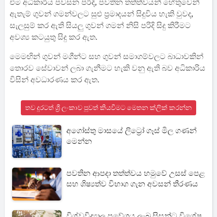
එම අධිකාරිය පවසන පරිදි, පවතින තත්ත්වයන් හේතුවෙන්
ඇතැම් ගුවන් ගමන්වලට සුළු ප්‍රමාදයන් සිදුවිය හැකි වුවද,
සැලසුම් කර ඇති සියලු ගුවන් ගමන් නිසි පරිදි සිදු කිරීමට
අවශ්‍ය කටයුතු සිදු කර ඇත.
මෙමඟින් ගුවන් මගීන්ට සහ ගුවන් සමාගම්වලට බාධාවකින්
තොරව සේවාවන් ලබා ගැනීමට හැකි වනු ඇති බව අධිකාරිය
විසින් අවධාරණය කර ඇත.
තව දුරටත් ශ්‍රී ලංකාව පුවත් කියවීමට මෙතන ක්ලික් කරන්න
අගෝස්තු මාසයේ ලිට්‍රෝ ගෑස් මිල ගණන්
මෙන්න
පවතින ආපදා තත්ත්වය හමුවේ උසස් පෙළ
සහ ශිෂ්‍යත්ව විභාග ගැන අවසන් තීරණය
විශ්වවිද්‍යාල ප්‍රවේශය ලැබූ සිසුන්ට විශේෂ