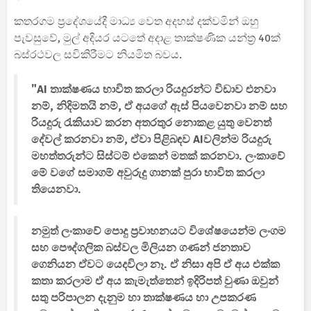
කතරගම ප්‍රදේශයේදී මාධ්‍ය වෙත අදහස් දක්වමින් ඔහු
පැවසුවේ, මුල් අදියර යටතේ අදාළ තාක්ෂණික යන්ත්‍ර 40ක්
බස්රථවල සවිකිරීමට නියමිත බවය.
"AI තාක්ෂණය භාවිත කරලා රියදුරන්ට විඩාව එනවා
නම්, නිදිමතයි නම්, ඒ අයගේ ඇස් පියවෙනවා නම් සහ
රියදුරු රැකියාව කරන අතරතුර නොකළ යුතු වෙනත්
දේවල් කරනවා නම්, ඒවා පිළිබඳව AIවලින්ම රියදුරු
මහත්තරුන්ට සිස්ටම් එකෙන් මතක් කරනවා. ලංකාවේ
මේ වගේ සමාගම් අවුරුදු ගානක් පුරා භාවිත කරලා
තියෙනවා.
නමුත් ලංකාවේ පොදු ප්‍රවාහනයට විශේෂයෙන්ම ලංගම
සහ පෞද්ගලික බස්වල මිලියන ගණන් ජනතාව
ගෙනියන ඒවට යෙදවිලා නෑ. ඒ නිසා අපි ඒ අය එක්ක
කතා කරලාම ඒ අය කැමැත්තෙන් ඉදිරිපත් වුණා ඔවුන්
සතු පරිපාලන දැනුම හා තාක්ෂණය හා උපකරණ