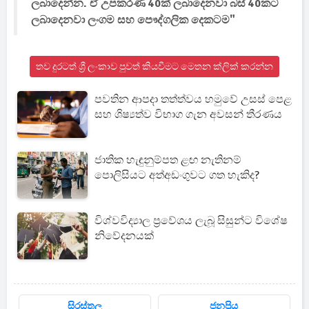
ලබාදෙන්න. ඒ උපකරණ 40ක් ලබාදෙනවා බස් 40කට
ලබාදෙනවා ලංගම සහ පෞද්ගලික දෙකටම"
තව දුරටත් ශ්‍රී ලංකාව පුවත් කියවීමට මෙතන ක්ලික් කරන්න
පවතින ආපදා තත්ත්වය හමුවේ උසස් පෙළ
සහ ශිෂ්‍යත්ව විභාග ගැන අවසන් තීරණය
ජාතික හැඳුනුම්පත ළඟ නැතිනම්
පොලිසියට අත්අඩංගුවට ගත හැකිද?
විශ්වවිද්‍යාල ප්‍රවේශය ලැබූ සිසුන්ට විශේෂ
නිවේදනයක්
සිරස්තල
ජනප්‍රිය