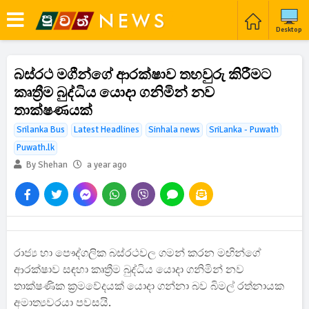
Desktop
බස්රථ මගීන්ගේ ආරක්ෂාව තහවුරු කිරීමට
කෘත්‍රීම බුද්ධිය යොදා ගනිමින් නව
තාක්ෂණයක්
Srilanka Bus
Latest Headlines
Sinhala news
SriLanka - Puwath
Puwath.lk
By Shehan
a year ago
රාජ්‍ය හා පෞද්ගලික බස්රථවල ගමන් කරන මඟින්ගේ
ආරක්ෂාව සඳහා කෘත්‍රීම බුද්ධිය යොදා ගනිමින් නව
තාක්ෂණික ක්‍රමවේදයක් යොදා ගන්නා බව බිමල් රත්නායක
අමාත්‍යවරයා පවසයි.