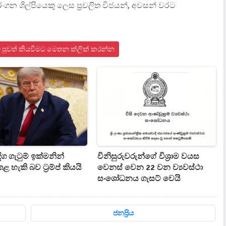
රංගන ශිල්පියෙකු ලෙස ප්‍රචලිත විජයන්, අවසන් වරට
ාව පුවත් කියවීමට මෙතන ක්ලික් කරන්න
ග ගැටුම් ඉක්මනින්
විනිසුරුවරුන්ගේ විශ්‍රාම වයස
 හැකි බව ට්‍රම්ප් කියයි
වෙනස් වෙන 22 වන ව්‍යවස්ථා
සංශෝධනය ගැසට් වෙයි
ජනප්‍රිය