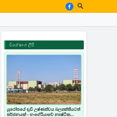
විශේෂාංග ලිපි
යුරෝපයේ දැඩි උෂ්ණත්වය බලශක්තියටත්
තර්ජනයක් - හංගේරියාවේ න්‍යෂ්ටික