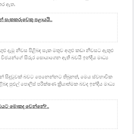
 කර ඇත.
න් සැකකරුවෙකු පළායයි..
ගුළු දැමූ නිවස පිළිබඳ සැක මතුව අගුළු කඩා නිවසට ඇතුළු
ටි විජයන්ගේ සිරුර සොයාගෙන ඇති බවයි ඉන්දීය මාධ්‍ය
් සිදුවූවක් බවට පෙනෙන්නට තිබුනත්, මෙය ස්වභාවික
පුළුල් පොලිස් පරීක්ෂණ ක්‍රියාත්මක බවද ඉන්දීය මාධ්‍ය
යුද්ධයට මොකද වෙන්නේ?..