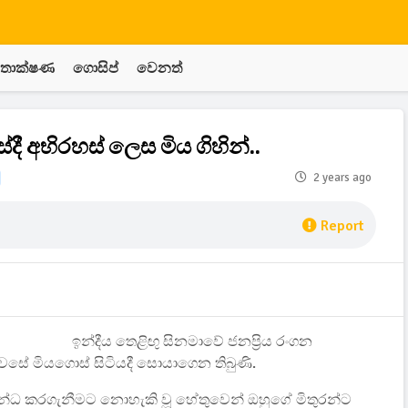
තාක්ෂණ
ගොසිප්
වෙනත්
ේදී අභිරහස් ලෙස මිය ගිහින්..
2 years ago
Report
ඉන්දීය තෙළිඟු සිනමාවේ ජනප්‍රිය රංගන
ය නිවසේ මියගොස් සිටියදී සොයාගෙන තිබුණි.
ම්බන්ධ කරගැනීමට නොහැකි වූ හේතුවෙන් ඔහුගේ මිතුරන්ට