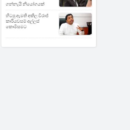
ගන්නැයි නියෝගයක්
හිටපු ඇමති අකිල විරාජ්
කාරියවසම් අල්ලස්
කොමිසමට