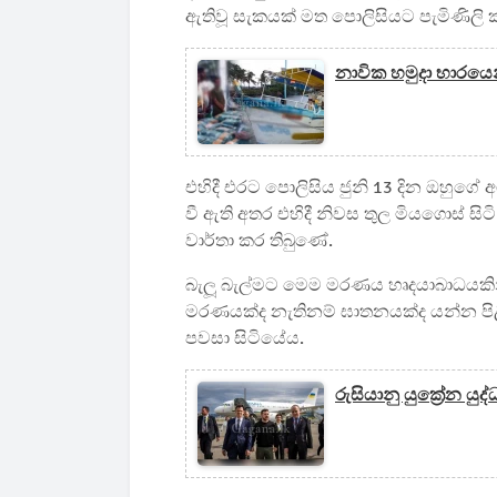
ඇතිවූ සැකයක් මත පොලිසියට පැමිණිලි
නාවික හමුදා භාරයෙ
එහිදී එරට පොලිසිය ජුනි 13 දින ඔහුගේ අ
වී ඇති අතර එහිදී නිවස තුල මියගොස් සි
වාර්තා කර තිබුණේ.
බැලූ බැල්මට මෙම මරණය හෘදයාබාධයකින
මරණයක්ද නැතිනම් ඝාතනයක්ද යන්න පිළිබඳ 
පවසා සිටියේය.
රුසියානු යුක්‍රේන 