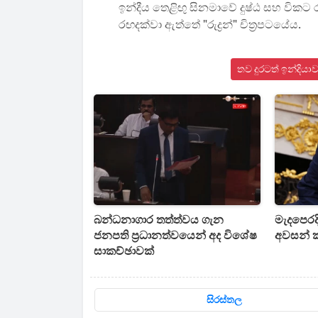
ඉන්දීය තෙළිඟු සිනමාවේ දුෂ්ඨ සහ විකට 
රඟදක්වා ඇත්තේ "රුද්‍රන්" චිත්‍රපටයේය.
තව දුරටත් ඉන්දිය
බන්ධනාගාර තත්ත්වය ගැන
මැදපෙරදි
ජනපති ප්‍රධානත්වයෙන් අද විශේෂ
අවසන් කළ
සාකච්ඡාවක්
සිරස්තල