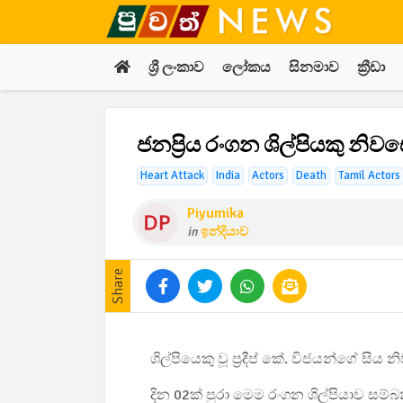
ශ්‍රී ලංකාව
ලෝකය
සිනමාව
ක්‍රීඩා
ජනප්‍රිය රංගන ශිල්පියකු නිවස
Heart Attack
India
Actors
Death
Tamil Actors
Piyumika
in
ඉන්දියාව
Share
ශිල්පියෙකු වූ ප්‍රදීප් කේ. විජයන්ගේ සි
දින 02ක් පුරා මෙම රංගන ශිල්පියාව ස