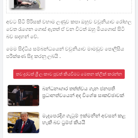
අවට සිටි පිරිසක් වහාම ලණුව කපා ඔහුව වවුනියාව රෝහල
වෙත රැගෙන ගොස් ඇතත් ඒ වන විටත් ඔහු මියගොස් සිටි
බව සදහන් වේ.
මෙම සිද්ධිය සම්බන්ධයෙන් වවුනියාව මාමඩුව පොලීසිය
පරීක්ෂණ සිදු කරනු ලබයි .
තව දුරටත් ශ්‍රී ලංකාව පුවත් කියවීමට මෙතන ක්ලික් කරන්න
බන්ධනාගාර තත්ත්වය ගැන ජනපති
ප්‍රධානත්වයෙන් අද විශේෂ සාකච්ඡාවක්
මැදපෙරදිග ගැටුම් ඉක්මනින් අවසන් කළ
හැකි බව ට්‍රම්ප් කියයි