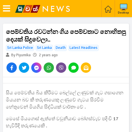
Desktop
පෙම්වතිය රවටන්න ගිය පෙම්වතාට නොහිතපු
දෙයක් සිදුවෙලා..
Sri Lanka Police
Sri Lanka
Death
Latest Headlines
By Piyumika
2 years ago
සිය පෙම්වතිය බිය කිරීමට බෙල්ලේ ලණුවක් ගැට ගසාගෙන
මියයන බව කී තරුණයෙකු ලණුවේ ගැටය සිරවීම
හේතුවෙන් මියගිය සිද්ධියක් වාර්තා වේ .
මෙසේ මියගොස් ඇත්තේ වවුනියාව බෝගස්වැව පදිංචි 17
හැවිරිදි තරුණයෙකි .