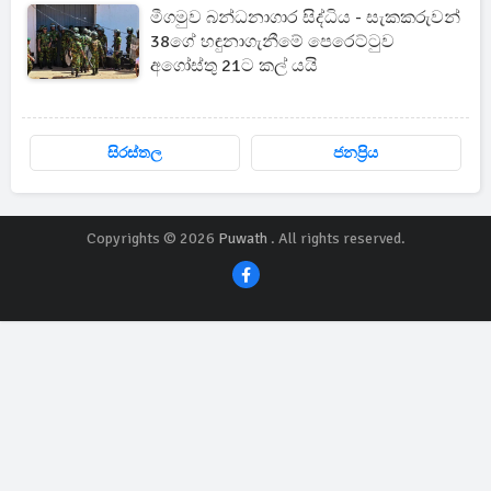
මීගමුව බන්ධනාගාර සිද්ධිය - සැකකරුවන්
38ගේ හඳුනාගැනීමේ පෙරෙට්ටුව
අගෝස්තු 21ට කල් යයි
සිරස්තල
ජනප්‍රිය
Copyrights © 2026
Puwath
. All rights reserved.