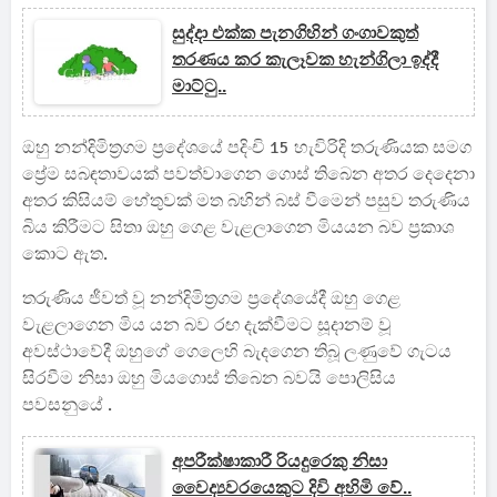
සුද්දා එක්ක පැනගිහින් ගංගාවකුත්
තරණය කර කැලෑවක හැන්ගිලා ඉද්දී
මාට්ටු..
ඔහු නන්දිමිත්‍රගම ප්‍රදේශයේ පදිංචි 15 හැවිරිදි තරුණියක සමග
ප්‍රේම සබඳතාවයක් පවත්වාගෙන ගොස් තිබෙන අතර දෙදෙනා
අතර කිසියම් හේතුවක් මත බහින් බස් වීමෙන් පසුව තරුණිය
බිය කිරීමට සිතා ඔහු ගෙළ වැළලාගෙන මියයන බව ප්‍රකාශ
කොට ඇත.
තරුණිය ජීවත් වූ නන්දිමිත්‍රගම ප්‍රදේශයේදී ඔහු ගෙළ
වැළලාගෙන මිය යන බව රඟ දැක්වීමට සූදානම් වූ
අවස්ථාවේදී ඔහුගේ ගෙලෙහි බැදගෙන තිබූ ලණුවේ ගැටය
සිරවීම නිසා ඔහු මියගොස් තිබෙන බවයි පොලිසිය
පවසනුයේ .
අපරීක්ෂාකාරී රියදුරෙකු නිසා
වෛද්‍යවරයෙකුට දිවි අහිමි වේ..