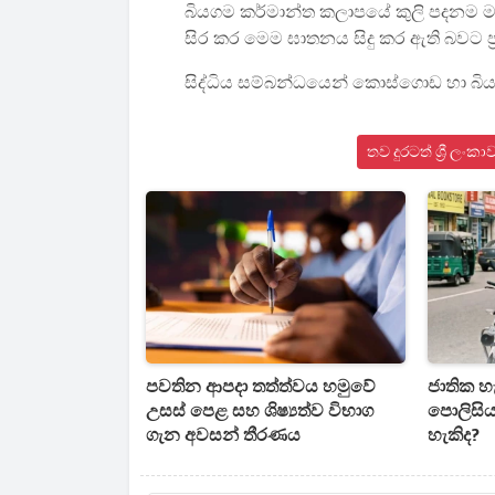
බියගම කර්මාන්ත කලාපයේ කුලි පදනම 
සිර කර මෙම ඝාතනය සිදු කර ඇති බවට ප්‍
සිද්ධිය සම්බන්ධයෙන් කොස්ගොඩ හා බියගම
තව දුරටත් ශ්‍රී ල
පවතින ආපදා තත්ත්වය හමුවේ
ජාතික හ
උසස් පෙළ සහ ශිෂ්‍යත්ව විභාග
පොලිසිය
ගැන අවසන් තීරණය
හැකිද?