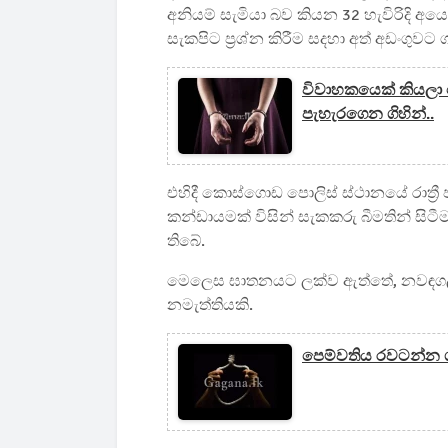
අනියම් සැමියා බව කියන 32 හැවිරිදි 
සැකපිට ප්‍රශ්න කිරීම සදහා අත් අඩංගු
විවාහකයෙක් කියලා
පැහැරගෙන ගිහින්..
එහිදී කොස්ගොඩ පොලිස් ස්ථානයේ රාත්‍රී 
කන්ඩායමක් විසින් සැකකරු බීමතින් සිටී
තිබේ.
මෙලෙස ඝාතනයට ලක්ව ඇත්තේ, නවඳගල ප්‍රද
නමැත්තියකි.
පෙම්වතිය රවටන්න ග