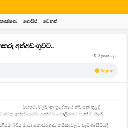
තාක්ෂණ
ගොසිප්
වෙනත්
ැකකරු අත්අඩංගුවට..
2 years ago
Report
බියගම, මල්වාන ප්‍රදේශයේ නිවසක් තුළදී
වෙකු අත්අඩංගුවට ගැනීමට පොලිසියට හැකි වී තිබේ.
 අනියම් බිරිය මාරා කොස්ගොඩ කයිකාවලට පැමිණ සිටියදී