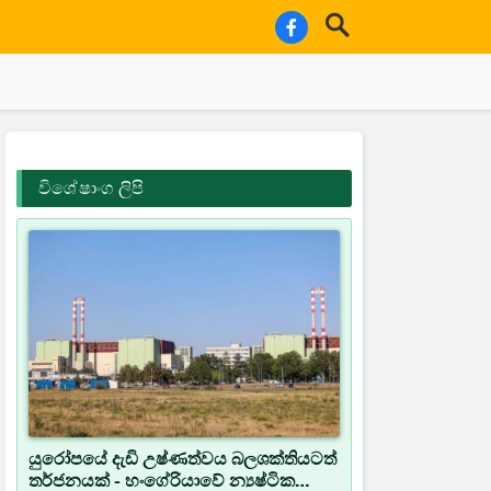
විශේෂාංග ලිපි
යුරෝපයේ දැඩි උෂ්ණත්වය බලශක්තියටත්
තර්ජනයක් - හංගේරියාවේ න්‍යෂ්ටික