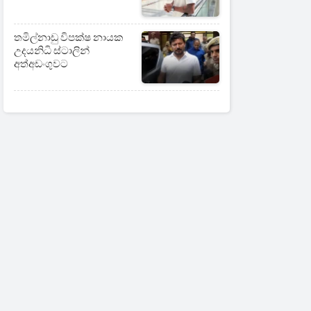
තමිල්නාඩු විපක්ෂ නායක
උදයනිධි ස්ටාලින්
අත්අඩංගුවට