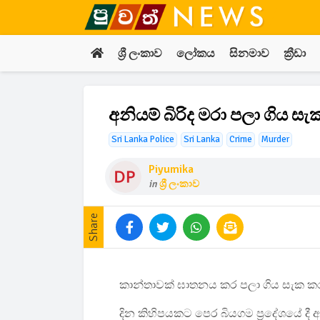
ශ්‍රී ලංකාව
ලෝකය
සිනමාව
ක්‍රීඩා
අනියම් බිරිද මරා පලා ගිය ස
Sri Lanka Police
Sri Lanka
Crime
Murder
Piyumika
in
ශ්‍රී ලංකාව
Share
කාන්තාවක් ඝාතනය කර පලා ගිය සැක කරු
දින කිහිපයකට පෙර බියගම ප්‍රදේශයේ දී