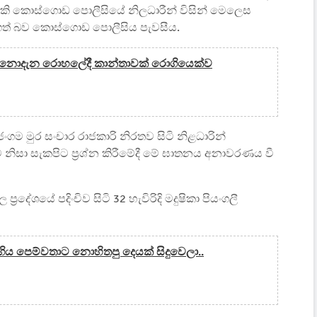
අයෙකි කොස්ගොඩ පොලීසියේ නිලධාරීන් විසින් මෙලෙස
වට ගත් බව කොස්ගොඩ පොලීසිය පැවසීය.
 නොදැන ‍රොහලේදී කාන්තාවක් රොගියෙක්ව
ජංගම මුර සංචාර රාජකාරි නිරතව සිටි නිළධාරින්
ම නිසා සැකපිට ප්‍රශ්න කිරීමේදී මේ ඝාතනය අනාවරණය වී
ේශයේ පදිංචිව සිටි 32 හැවිරිදි මදුෂිකා පියංගලී
ිය පෙම්වතාට නොහිතපු දෙයක් සිදුවෙලා..