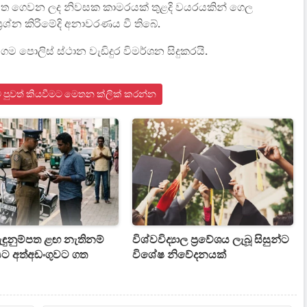
මත ගෙවන ලද නිවසක කාමරයක් තුළදි වයරයකින් ගෙල
රශ්න කිරිමේදි අනාවරණය වී තිබේ.
 පොලිස් ස්ථාන වැඩිදුර විමර්ශන සිදුකරයි.
ංකාව පුවත් කියවීමට මෙතන ක්ලික් කරන්න
ැඳුනුම්පත ළඟ නැතිනම්
විශ්වවිද්‍යාල ප්‍රවේශය ලැබූ සිසුන්ට
ට අත්අඩංගුවට ගත
විශේෂ නිවේදනයක්