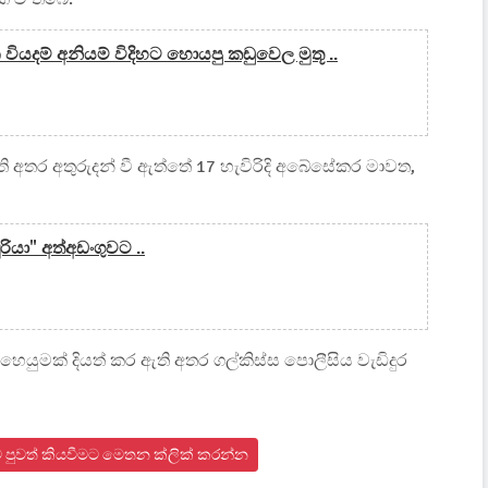
 වියදම් අනියම් විදිහට හොයපු කඩුවෙල මුතූ ..
 ඇති අතර අතුරුදන් වී ඇත්තේ 17 හැවිරිදි අබේසේකර මාවත,
ුරියා" අත්අඩංගුවට ..
ෙහෙයුමක් දියත් කර ඇති අතර ගල්කිස්ස පොලීසිය වැඩිදුර
ංකාව පුවත් කියවීමට මෙතන ක්ලික් කරන්න