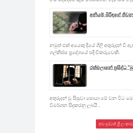
අනියම් බිරිඳගේ ජිවන
නමුත් එක් අයෙකු දියේ ගිලි අතුරුදන් වී
ගල්කිස්ස ප්‍රදේශයේ පදිංචිකරුවෙකි.
රත්මලානේ ප්‍රසිද්ධ "බ
අතුරුදන් වු සිසුවා සොයා මේ වන විට ‌ම
විමර්ශන සිදුකරනු ලබයි .
තව දුරටත් ශ්‍රී ල