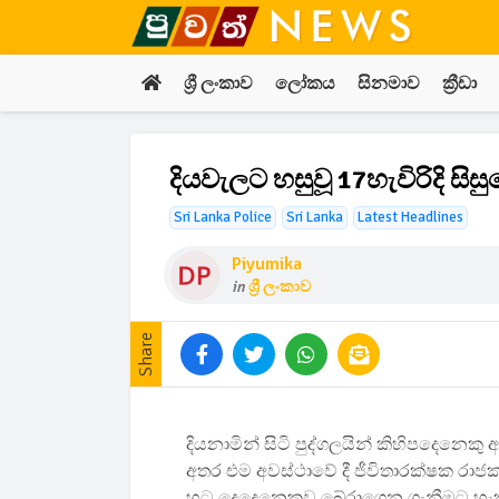
ශ්‍රී ලංකාව
ලෝකය
සිනමාව
ක්‍රීඩා
දියවැලට හසුවූ 17හැවිරිදි සිස
Sri Lanka Police
Sri Lanka
Latest Headlines
Piyumika
in
ශ්‍රී ලංකාව
Share
දියනාමින් සිටි පුද්ගලයින් කිහිපදෙනෙක
අතර එම අවස්ථාවේ දී ජීවිතාරක්ෂක රාජක
හට දෙදෙනෙකුව බේරාගෙන ගැනීමට හැකි 