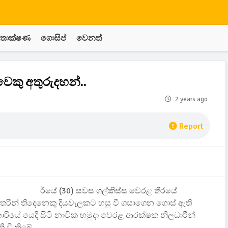
තාක්ෂණ
ගොසිප්
වෙනත්
ුවෙකු අතුරුදහන්..
2 years ago
Report
ඊයේ (30) සවස ගල්කිස්ස වෙරළ තීරයේ
ු අතරින් තිදෙනෙකු දියවැලකට හසු වී ගසාගෙන ගොස් ඇති
ාරියේ යෙදී සිටි නාවික හමුදා වෙරළ ආරක්ෂක නිලධාරීන්
වී තිබේ.