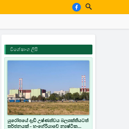
විශේෂාංග ලිපි
යුරෝපයේ දැඩි උෂ්ණත්වය බලශක්තියටත්
තර්ජනයක් - හංගේරියාවේ න්‍යෂ්ටික