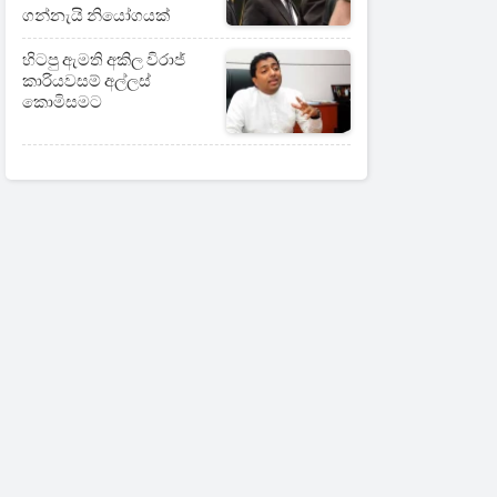
ගන්නැයි නියෝගයක්
හිටපු ඇමති අකිල විරාජ්
කාරියවසම් අල්ලස්
කොමිසමට