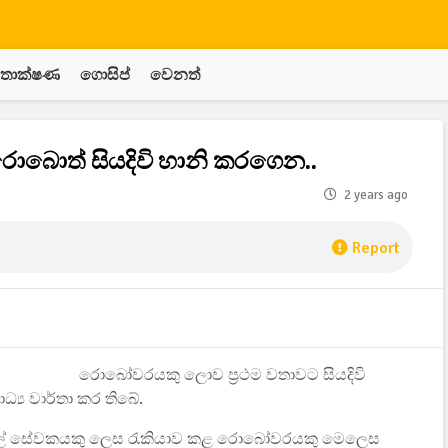
තාක්ෂණ
ගොසිප්
වෙනත්
ොබොත් සියදිවි හානි කරගෙන..
2 years ago
Report
රොබෝවරයකු ලොව ප්‍රථම වතාවට සියදිවි
්‍ය වාර්තා කර තිබේ.
ිවිල් සේවකයකු ලෙස රැකියාව කළ රොබෝවරයකු මෙලෙස