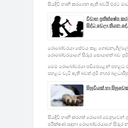
සියදිවි හානි කරගෙන ඇති බවයි එරට මාධ
විවාහ ප්‍රතික්ෂේප
සිද්ධ වෙලා තියන දේ.
රොබෝවරයා සේවය කළ ගොඩනැගිල්ලේ පළ
රොබෝවරයාගේ සිරුර සොයාගත් බව ගුමී 
මෙම රොබෝවරයා පඩිපෙළෙන් පහළට වැට
පහළට වැටී ඇති බවත් ගුමී නගර බලධාරීහු
සිසුවියක් හා සිසුව
සියදිවි හානි කරගත් රොබෝ වෙනුවෙන් ග
පරීක්ෂණ සඳහා රොබෝවරයාගේ සිරුර නගර