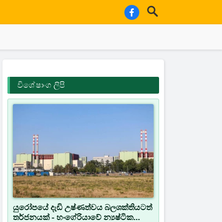
විශේෂාංග ලිපි
යුරෝපයේ දැඩි උෂ්ණත්වය බලශක්තියටත්
තර්ජනයක් - හංගේරියාවේ න්‍යෂ්ටික