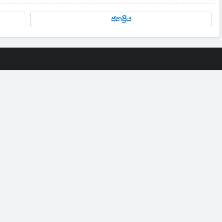
ජනප්‍රිය