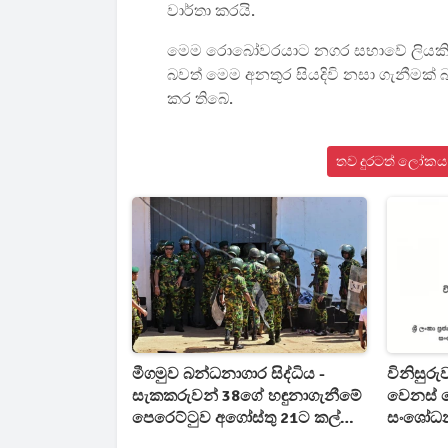
වාර්තා කරයි.
මෙම රොබෝවරයාට නගර සභාවේ ලියකියවි
බවත් මෙම අනතුර සියදිවි නසා ගැනීමක් 
කර තිබේ.
තව දුරටත් ලෝකය 
මීගමුව බන්ධනාගාර සිද්ධිය -
විනිසුරු
සැකකරුවන් 38ගේ හඳුනාගැනීමේ
වෙනස් ව
පෙරෙට්ටුව අගෝස්තු 21ට කල්
සංශෝධන
යයි