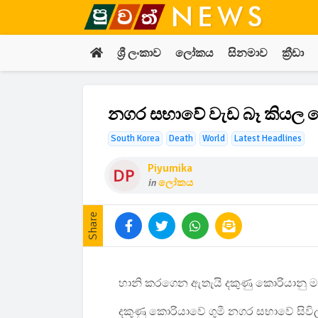
ශ්‍රී ලංකාව
ලෝකය
සිනමාව
ක්‍රීඩා
නගර සභාවේ වැඩ බෑ කියල ර
South Korea
Death
World
Latest Headlines
Piyumika
in
ලෝකය
Share
හානි කරගෙන ඇතැයි දකුණු කොරියානු මාධ
දකුණු කොරියාවේ ගුමී නගර සභාවේ ස