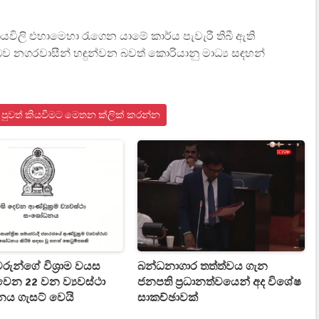
ලි එහාමෙහා රැගෙන යාමේ කාර්ය පැවැරී තිබී ඇති
බව නගරවාසීන් හඳුන්වන බවත් කොරියානු මාධ්‍ය සඳහන්
පුවත් කියවීමට මෙතන ක්ලික් කරන්න
වරුන්ගේ විශ්‍රාම වයස
බන්ධනාගාර තත්ත්වය ගැන
ෙන 22 වන ව්‍යවස්ථා
ජනපති ප්‍රධානත්වයෙන් අද විශේෂ
ය ගැසට් වෙයි
සාකච්ඡාවක්