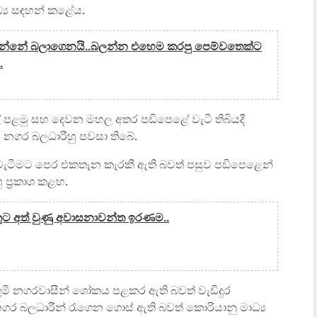
්‍ය සඳහන් කළේය.
 කරන්නේ බලාගෙනයි..බලන්න එහෙම කරපු පෙම්වතෙක්ට
.
මු සහ දෙවන මහල අතර පඩිපෙළේ වැටී තිබියදී
නගර බලධාරීහු පවසා තිබේ.
ීමට පෙර එකතැන කැරකී ඇති බවත් පසුව පඩිපෙළෙන්
 ප්‍රකාශ කළහ.
ෙකුට අත් වුණු අවාසනාවන්ත ඉරණම..
ුමී නගරවාසීන් ශෝකය පළකර ඇති බවත් වැඩිදුර
 බලධාරීන් රැගෙන ගොස් ඇති බවත් කොරියානු මාධ්‍ය