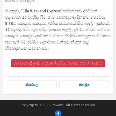
තීරණය කර ඇත.
ඒ අනුව, "Ella Weekend Express" නමින් නව දුම්රියක්
එළඹෙන 16 වැනිදා සිට සෑම සෙනසුරාදා දිනකම පෙරවරු
5.30ට කොළඹ කොටුව දුම්රිය ස්ථානයේ සිට බදුල්ල දක්වාත්,
17 වැනිදා සිට සෑම ඉරිදා දිනකම බදුල්ල දුම්රිය ස්ථානයේ සිට
කොළඹ කොටුව දක්වාත් ධාවනය කිරීමට කටයුතු සංවිධානය
කර ඇති බව දුම්රිය දෙපාර්තමේන්තුව නිකුත් කළ
නිවේදනයක සඳහන් වේ.
තව දුරටත් ශ්‍රී ලංකාව පුවත් කියවීමට මෙතන ක්ලික් කරන්න
සිරස්තල
ජනප්‍රිය
Copyrights © 2026
Puwath
. All rights reserved.