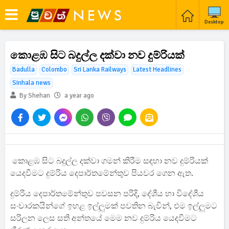
Desktop
කොළඹ සිට බදුල්ල දක්වා නව දුම්රියක්
Badulla
Colombo
Sri Lanka Railways
Latest Headlines
Sinhala news
By Shehan
a year ago
කොළඹ සිට බදුල්ල දක්වා ගමන් කිරීම සඳහා නව දුම්රියක්
යෙදවීමට දුම්රිය දෙපාර්තමේන්තුව පියවර ගෙන ඇත.
දුම්රිය දෙපාර්තමේන්තුව පවසන පරිදි, දේශීය හා විදේශීය
සංචාරකයින්ගේ ඉහළ ඉල්ලුමක් පවතින බැවින්, එම ඉල්ලුමට
සරිලන ලෙස සති අන්තයේ මෙම නව දුම්රිය යෙදවීමට