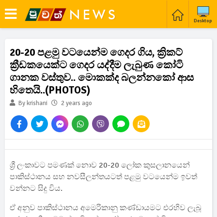
Desktop
20-20 පළමු වටයෙන්ම ගෙදර ගිය, ක්‍රිකට්
ක්‍රීඩකයෙක්ට ගෙදර යද්දීම ලැබුණ කෝටි
ගානක වස්තුව.. මොකක්ද බලන්නකෝ ආස
හිතෙයි..(PHOTOS)
By krishani
2 years ago
ශ්‍රී ලංකාවට පමණක් නොව 20-20 ලෝක කුසලානයෙන්
පාකිස්ථානය සහ නවසීලන්තයටත් පළමු වටයෙන්ම ඉවත්
වන්නට සිදු විය.
ඒ අනුව පාකිස්ථානය අමෙරිකානු කණ්ඩායමට එරහිව ලැබූ