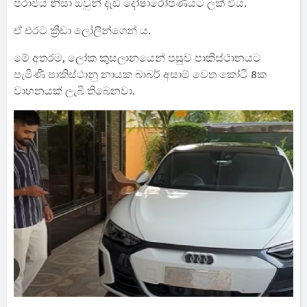
පරාජය නිසා ඔවුන් දැඩි දෝෂාරෝපණයට ලක් විය.
ඒ එරට ක්‍රීඩා ලෝලීන්ගෙන් ය.
මේ අතරම, ලෝක කුසලානයෙන් පසුව පාකිස්ථානයට
පැමිණි පාකිස්ථානු නායක බාබර් අසාම් වෙත කෝටි 8ක
වාහනයක් ලැබී තිබෙනවා.