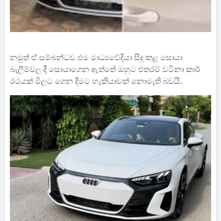
නමුත් ඒ සම්බන්ධව එම මාධ්‍යවේදියා සිදු කළ සොයා
බැලීම්වල දී සොයාගෙන ඇත්තේ ඔහුට එතරම් වටිනා කාර්
රථයක් මිලට ගෙන දීමට හැකියාවක් නොමැති බවයි.