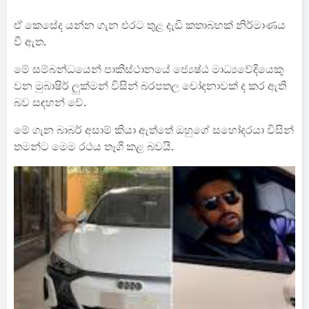
ඒ කෙසේද යන්න ගැන එරට තුළ දැඩි කතාබහක් නිර්මාණය
වී ඇත.
මේ සම්බන්ධයෙන් පාකිස්ථානයේ ජ්‍යෙෂ්ඨ මාධ්‍යවේදියෙකු
වන මුබාෂිර් ​​ලුක්මන් විසින් බරපතල චෝදනාවක් ද කර ඇති
බව සඳහන් වේ.
මේ ගැන බාබර් අසාම් කියා ඇත්තේ ඔහුගේ සහෝදරයා විසින්
තමන්ට මෙම රථය තෑගි කළ බවයි.