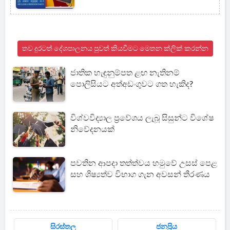
තව දුරටත් දේශපාලනය පුවත් කියවීමට මෙතන ක්ලික් කරන්න
ජාතික හැඳුනුම්පත ළඟ නැතිනම්
පොලිසියට අත්අඩංගුවට ගත හැකිද?
විශ්වවිද්‍යාල ප්‍රවේශය ලැබූ සිසුන්ට විශේෂ
නිවේදනයක්
පවතින ආපදා තත්ත්වය හමුවේ උසස් පෙළ
සහ ශිෂ්‍යත්ව විභාග ගැන අවසන් තීරණය
සිරස්තල
ජනප්‍රිය