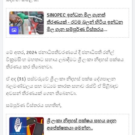
SINOPEC ඉන්ධන මිල ගැනත්
තීරණයක් - රටම බලන් හිටිය ඉන්ධන
මිල ගැන සම්පූර්ණ විස්තරය
මෙතනින්..(UPDATE)
මේ අතර, 2024 ජනාධිපතිවරණයේ දී ජනාධිපති රනිල්
වික්‍රමසිංහ මහතාට සහාය ලබාදීමට ශ්‍රී ලංකා නිදහස් පක්ෂය
තීරණය කර තිබෙනවා.
ඒ අද (31) පස්වරුවේ ශ්‍රී ලංකා නිදහස් පක්ෂ දේශපාලන
බලමණ්ඩලය සහ මධ්‍යම කාරක සභාව රැස්වී ඒ පිළිබඳව
අවසන් තීරණයක් ගෙන තිබෙනවා.
සම්පූර්ණ විස්තරය පහතින්,
ශ්‍රී ලංකා නිදහස් පක්ෂය සහය දෙන
අපේක්ෂකයා මෙන්න..