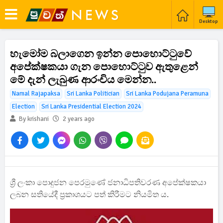
Desktop
හැමෝම බලාගෙන ඉන්න පොහොට්ටුවේ
අපේක්ෂකයා ගැන පොහොට්ටුව ඇතුළෙන්
මේ දැන් ලැබුණ ආරංචිය මෙන්න..
Namal Rajapaksa
Sri Lanka Politician
Sri Lanka Podujana Peramuna
Election
Sri Lanka Presidential Election 2024
By krishani
2 years ago
ශ්‍රී ලංකා පොදුජන පෙරමුණේ ජනාධිපතිවරණ අපේක්ෂකයා
ලබන සතියේදී ප්‍රකාශයට පත් කිරීමට නියමිත ය.