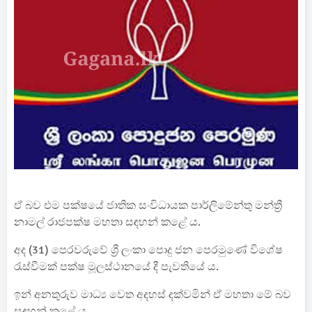
ඒ බව එම පක්ෂයේ ජාතික සංවිධායක පාර්ලිමේන්තු මන්ත්‍රී
නාමල් රාජපක්ෂ මහතා සඳහන් කළේ ය.
අද (31) පෙරවරුවේ ශ්‍රී ලංකා පොදු ජන පෙරමුණේ විශේෂ
රැස්වීමක් පක්ෂ මූලස්ථානයේ දී පැවතියේ ය.
ඉන් අනතුරුව මාධ්‍ය වෙත අදහස් දක්වමින් ඒ මහතා මේ බව
සඳහන් කළේ ය.